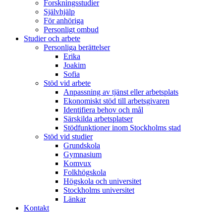
Forskningsstudier
Självhjälp
För anhöriga
Personligt ombud
Studier och arbete
Personliga berättelser
Erika
Joakim
Sofia
Stöd vid arbete
Anpassning av tjänst eller arbetsplats
Ekonomiskt stöd till arbetsgivaren
Identifiera behov och mål
Särskilda arbetsplatser
Stödfunktioner inom Stockholms stad
Stöd vid studier
Grundskola
Gymnasium
Komvux
Folkhögskola
Högskola och universitet
Stockholms universitet
Länkar
Kontakt