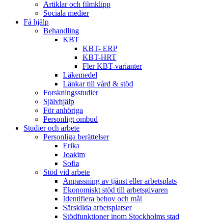
Artiklar och filmklipp
Sociala medier
Få hjälp
Behandling
KBT
KBT- ERP
KBT-HRT
Fler KBT-varianter
Läkemedel
Länkar till vård & stöd
Forskningsstudier
Självhjälp
För anhöriga
Personligt ombud
Studier och arbete
Personliga berättelser
Erika
Joakim
Sofia
Stöd vid arbete
Anpassning av tjänst eller arbetsplats
Ekonomiskt stöd till arbetsgivaren
Identifiera behov och mål
Särskilda arbetsplatser
Stödfunktioner inom Stockholms stad