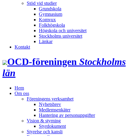
Stöd vid studier
Grundskola
Gymnasium
Komvux
Folkhögskola
Högskola och universitet
Stockholms universitet
Länkar
Kontakt
OCD‑föreningen
Stockholms
län
Hem
Om oss
Föreningens verksamhet
Nyhetsbrev
Medlemsenkäter
Hantering av personuppgifter
Vision & styrning
Styrdokument
Styrelse och kansli