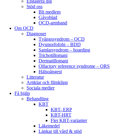
Engagera dig
Stöd oss
Bli medlem
Gåvoblad
OCD-armband
Om OCD
Diagnoser
Tvångssyndrom – OCD
Dysmorfofobi – BDD
Samlarsyndrom – hoarding
Trichotillomani
Dermatillomani
Olfactory reference syndrome – ORS
Hälsoångest
Litteratur
Artiklar och filmklipp
Sociala medier
Få hjälp
Behandling
KBT
KBT- ERP
KBT-HRT
Fler KBT-varianter
Läkemedel
Länkar till vård & stöd