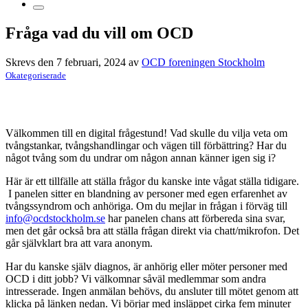
Fråga vad du vill om OCD
Skrevs den 7 februari, 2024 av
OCD foreningen Stockholm
Okategoriserade
Välkommen till en digital frågestund! Vad skulle du vilja veta om
tvångstankar, tvångshandlingar och vägen till förbättring? Har du
något tvång som du undrar om någon annan känner igen sig i?
Här är ett tillfälle att ställa frågor du kanske inte vågat ställa tidigare.
I panelen sitter en blandning av personer med egen erfarenhet av
tvångssyndrom och anhöriga. Om du mejlar in frågan i förväg till
info@ocdstockholm.se
har panelen chans att förbereda sina svar,
men det går också bra att ställa frågan direkt via chatt/mikrofon. Det
går självklart bra att vara anonym.
Har du kanske själv diagnos, är anhörig eller möter personer med
OCD i ditt jobb? Vi välkomnar såväl medlemmar som andra
intresserade. Ingen anmälan behövs, du ansluter till mötet genom att
klicka på länken nedan. Vi börjar med insläppet cirka fem minuter