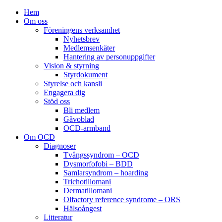
Hem
Om oss
Föreningens verksamhet
Nyhetsbrev
Medlemsenkäter
Hantering av personuppgifter
Vision & styrning
Styrdokument
Styrelse och kansli
Engagera dig
Stöd oss
Bli medlem
Gåvoblad
OCD-armband
Om OCD
Diagnoser
Tvångssyndrom – OCD
Dysmorfofobi – BDD
Samlarsyndrom – hoarding
Trichotillomani
Dermatillomani
Olfactory reference syndrome – ORS
Hälsoångest
Litteratur