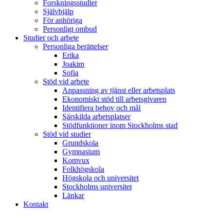
Forskningsstudier
Självhjälp
För anhöriga
Personligt ombud
Studier och arbete
Personliga berättelser
Erika
Joakim
Sofia
Stöd vid arbete
Anpassning av tjänst eller arbetsplats
Ekonomiskt stöd till arbetsgivaren
Identifiera behov och mål
Särskilda arbetsplatser
Stödfunktioner inom Stockholms stad
Stöd vid studier
Grundskola
Gymnasium
Komvux
Folkhögskola
Högskola och universitet
Stockholms universitet
Länkar
Kontakt