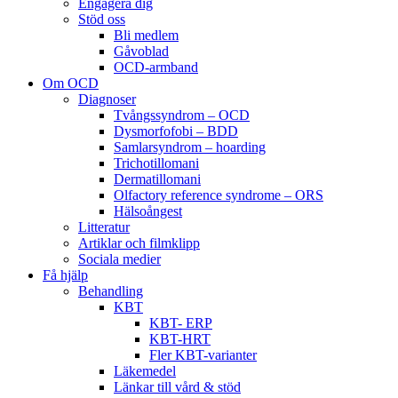
Engagera dig
Stöd oss
Bli medlem
Gåvoblad
OCD-armband
Om OCD
Diagnoser
Tvångssyndrom – OCD
Dysmorfofobi – BDD
Samlarsyndrom – hoarding
Trichotillomani
Dermatillomani
Olfactory reference syndrome – ORS
Hälsoångest
Litteratur
Artiklar och filmklipp
Sociala medier
Få hjälp
Behandling
KBT
KBT- ERP
KBT-HRT
Fler KBT-varianter
Läkemedel
Länkar till vård & stöd