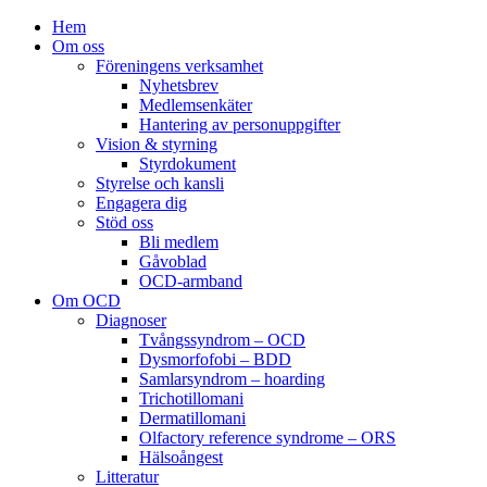
Hem
Om oss
Föreningens verksamhet
Nyhetsbrev
Medlemsenkäter
Hantering av personuppgifter
Vision & styrning
Styrdokument
Styrelse och kansli
Engagera dig
Stöd oss
Bli medlem
Gåvoblad
OCD-armband
Om OCD
Diagnoser
Tvångssyndrom – OCD
Dysmorfofobi – BDD
Samlarsyndrom – hoarding
Trichotillomani
Dermatillomani
Olfactory reference syndrome – ORS
Hälsoångest
Litteratur