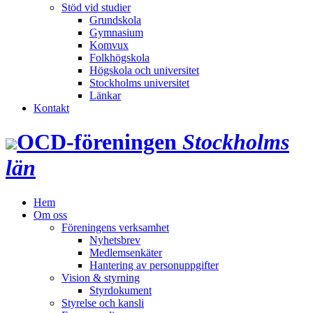
Stöd vid studier
Grundskola
Gymnasium
Komvux
Folkhögskola
Högskola och universitet
Stockholms universitet
Länkar
Kontakt
OCD‑föreningen
Stockholms
län
Hem
Om oss
Föreningens verksamhet
Nyhetsbrev
Medlemsenkäter
Hantering av personuppgifter
Vision & styrning
Styrdokument
Styrelse och kansli