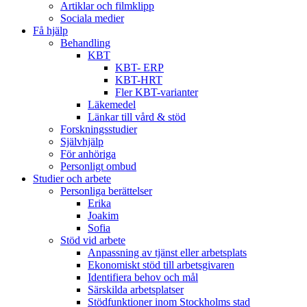
Artiklar och filmklipp
Sociala medier
Få hjälp
Behandling
KBT
KBT- ERP
KBT-HRT
Fler KBT-varianter
Läkemedel
Länkar till vård & stöd
Forskningsstudier
Självhjälp
För anhöriga
Personligt ombud
Studier och arbete
Personliga berättelser
Erika
Joakim
Sofia
Stöd vid arbete
Anpassning av tjänst eller arbetsplats
Ekonomiskt stöd till arbetsgivaren
Identifiera behov och mål
Särskilda arbetsplatser
Stödfunktioner inom Stockholms stad