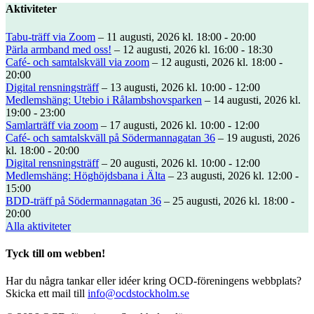
Aktiviteter
Tabu-träff via Zoom
– 11 augusti, 2026 kl. 18:00 - 20:00
Pärla armband med oss!
– 12 augusti, 2026 kl. 16:00 - 18:30
Café- och samtalskväll via zoom
– 12 augusti, 2026 kl. 18:00 -
20:00
Digital rensningsträff
– 13 augusti, 2026 kl. 10:00 - 12:00
Medlemshäng: Utebio i Rålambshovsparken
– 14 augusti, 2026 kl.
19:00 - 23:00
Samlarträff via zoom
– 17 augusti, 2026 kl. 10:00 - 12:00
Café- och samtalskväll på Södermannagatan 36
– 19 augusti, 2026
kl. 18:00 - 20:00
Digital rensningsträff
– 20 augusti, 2026 kl. 10:00 - 12:00
Medlemshäng: Höghöjdsbana i Älta
– 23 augusti, 2026 kl. 12:00 -
15:00
BDD-träff på Södermannagatan 36
– 25 augusti, 2026 kl. 18:00 -
20:00
Alla aktiviteter
Tyck till om webben!
Har du några tankar eller idéer kring OCD-föreningens webbplats?
Skicka ett mail till
info@ocdstockholm.se