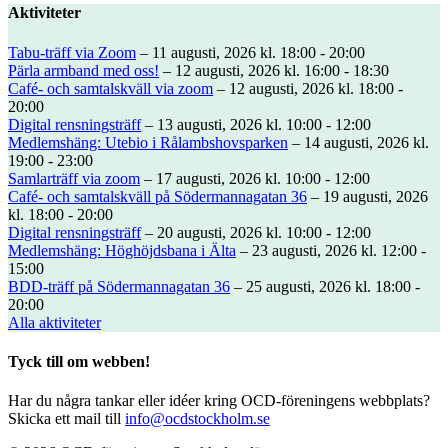
Aktiviteter
Tabu-träff via Zoom
– 11 augusti, 2026 kl. 18:00 - 20:00
Pärla armband med oss!
– 12 augusti, 2026 kl. 16:00 - 18:30
Café- och samtalskväll via zoom
– 12 augusti, 2026 kl. 18:00 -
20:00
Digital rensningsträff
– 13 augusti, 2026 kl. 10:00 - 12:00
Medlemshäng: Utebio i Rålambshovsparken
– 14 augusti, 2026 kl.
19:00 - 23:00
Samlarträff via zoom
– 17 augusti, 2026 kl. 10:00 - 12:00
Café- och samtalskväll på Södermannagatan 36
– 19 augusti, 2026
kl. 18:00 - 20:00
Digital rensningsträff
– 20 augusti, 2026 kl. 10:00 - 12:00
Medlemshäng: Höghöjdsbana i Älta
– 23 augusti, 2026 kl. 12:00 -
15:00
BDD-träff på Södermannagatan 36
– 25 augusti, 2026 kl. 18:00 -
20:00
Alla aktiviteter
Tyck till om webben!
Har du några tankar eller idéer kring OCD-föreningens webbplats?
Skicka ett mail till
info@ocdstockholm.se