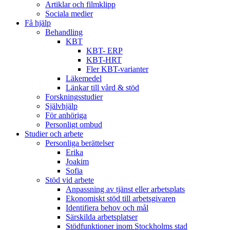
Artiklar och filmklipp
Sociala medier
Få hjälp
Behandling
KBT
KBT- ERP
KBT-HRT
Fler KBT-varianter
Läkemedel
Länkar till vård & stöd
Forskningsstudier
Självhjälp
För anhöriga
Personligt ombud
Studier och arbete
Personliga berättelser
Erika
Joakim
Sofia
Stöd vid arbete
Anpassning av tjänst eller arbetsplats
Ekonomiskt stöd till arbetsgivaren
Identifiera behov och mål
Särskilda arbetsplatser
Stödfunktioner inom Stockholms stad