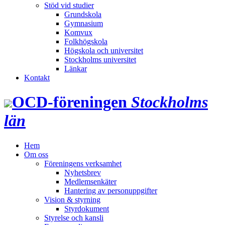
Stöd vid studier
Grundskola
Gymnasium
Komvux
Folkhögskola
Högskola och universitet
Stockholms universitet
Länkar
Kontakt
OCD‑föreningen
Stockholms
län
Hem
Om oss
Föreningens verksamhet
Nyhetsbrev
Medlemsenkäter
Hantering av personuppgifter
Vision & styrning
Styrdokument
Styrelse och kansli