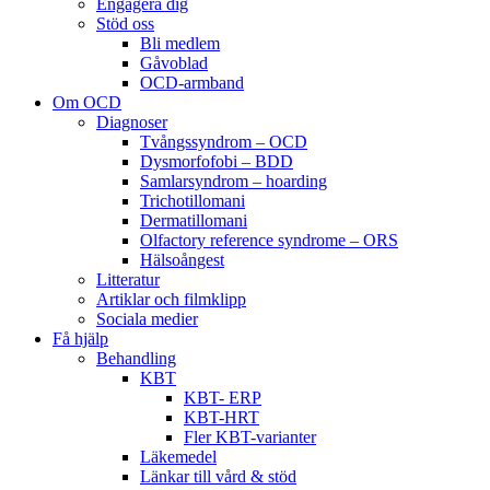
Engagera dig
Stöd oss
Bli medlem
Gåvoblad
OCD-armband
Om OCD
Diagnoser
Tvångssyndrom – OCD
Dysmorfofobi – BDD
Samlarsyndrom – hoarding
Trichotillomani
Dermatillomani
Olfactory reference syndrome – ORS
Hälsoångest
Litteratur
Artiklar och filmklipp
Sociala medier
Få hjälp
Behandling
KBT
KBT- ERP
KBT-HRT
Fler KBT-varianter
Läkemedel
Länkar till vård & stöd