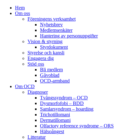
Hem
Om oss
Föreningens verksamhet
Nyhetsbrev
Medlemsenkäter
Hantering av personuppgifter
Vision & styrning
Styrdokument
Styrelse och kansli
Engagera dig
Stöd oss
Bli medlem
Gåvoblad
OCD-armband
Om OCD
Diagnoser
Tvångssyndrom – OCD
Dysmorfofobi – BDD
Samlarsyndrom – hoarding
Trichotillomani
Dermatillomani
Olfactory reference syndrome – ORS
Hälsoångest
Litteratur