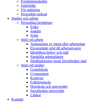
Forskningsstudier
Självhjälp
För anhöriga
Personligt ombud
Studier och arbete
Personliga berättelser
Erika
Joakim
Sofia
Stöd vid arbete
Anpassning av tjänst eller arbetsplats
Ekonomiskt stöd till arbetsgivaren
Identifiera behov och mål
Särskilda arbetsplatser
Stödfunktioner inom Stockholms stad
Stöd vid studier
Grundskola
Gymnasium
Komvux
Folkhögskola
Högskola och universitet
Stockholms universitet
Länkar
Kontakt