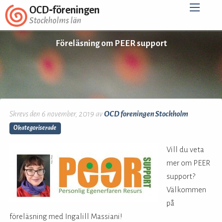
OCD‑föreningen
Stockholms län
Föreläsning om PEER support
Skrevs den 6 november, 2019 av
OCD foreningen Stockholm
Okategoriserade
Vill du veta
mer om PEER
support?
Välkommen
på
föreläsning med Ingalill Massiani!