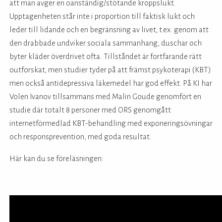
att man avger en oanständig/stötande kroppslukt.
Upptagenheten står inte i proportion till faktisk lukt och
leder till lidande och en begränsning av livet, t.ex. genom att
den drabbade undviker sociala sammanhang, duschar och
byter kläder överdrivet ofta. Tillståndet är fortfarande rätt
outforskat, men studier tyder på att främst psykoterapi (KBT)
men också antidepressiva läkemedel har god effekt. På KI har
Volen Ivanov tillsammans med Malin Goude genomfört en
studie där totalt 8 personer med ORS genomgått
internetförmedlad KBT-behandling med exponeringsövningar
och responsprevention, med goda resultat.
Här kan du se föreläsningen: