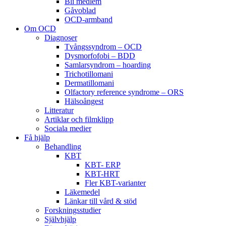
Bli medlem
Gåvoblad
OCD-armband
Om OCD
Diagnoser
Tvångssyndrom – OCD
Dysmorfofobi – BDD
Samlarsyndrom – hoarding
Trichotillomani
Dermatillomani
Olfactory reference syndrome – ORS
Hälsoångest
Litteratur
Artiklar och filmklipp
Sociala medier
Få hjälp
Behandling
KBT
KBT- ERP
KBT-HRT
Fler KBT-varianter
Läkemedel
Länkar till vård & stöd
Forskningsstudier
Självhjälp