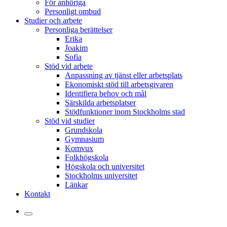
För anhöriga
Personligt ombud
Studier och arbete
Personliga berättelser
Erika
Joakim
Sofia
Stöd vid arbete
Anpassning av tjänst eller arbetsplats
Ekonomiskt stöd till arbetsgivaren
Identifiera behov och mål
Särskilda arbetsplatser
Stödfunktioner inom Stockholms stad
Stöd vid studier
Grundskola
Gymnasium
Komvux
Folkhögskola
Högskola och universitet
Stockholms universitet
Länkar
Kontakt