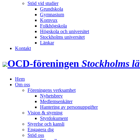
Stöd vid studier
Grundskola
Gymnasium
Komvux
Folkhögskola
Högskola och universitet
Stockholms universitet
Länkar
Kontakt
OCD‑föreningen
Stockholms l
Hem
Om oss
Föreningens verksamhet
Nyhetsbrev
Medlemsenkäter
Hantering av personuppgifter
Vision & styrning
Styrdokument
Styrelse och kansli
Engagera dig
Stöd oss