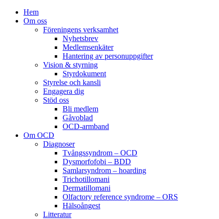
Hem
Om oss
Föreningens verksamhet
Nyhetsbrev
Medlemsenkäter
Hantering av personuppgifter
Vision & styrning
Styrdokument
Styrelse och kansli
Engagera dig
Stöd oss
Bli medlem
Gåvoblad
OCD-armband
Om OCD
Diagnoser
Tvångssyndrom – OCD
Dysmorfofobi – BDD
Samlarsyndrom – hoarding
Trichotillomani
Dermatillomani
Olfactory reference syndrome – ORS
Hälsoångest
Litteratur