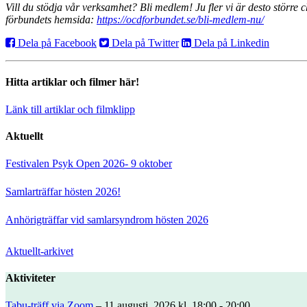
Vill du stödja vår verksamhet? Bli medlem! Ju fler vi är desto större
förbundets hemsida:
https://ocdforbundet.se/bli-medlem-nu/
Dela på Facebook
Dela på Twitter
Dela på Linkedin
Hitta artiklar och filmer här!
Länk till artiklar och filmklipp
Aktuellt
Festivalen Psyk Open 2026- 9 oktober
Samlarträffar hösten 2026!
Anhörigträffar vid samlarsyndrom hösten 2026
Aktuellt-arkivet
Aktiviteter
Tabu-träff via Zoom
– 11 augusti, 2026 kl. 18:00 - 20:00