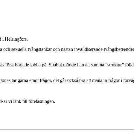
 i Helsingfors.
 och sexuella tvångstankar och nästan invalidiserande tvångsbeteenden
först började jobba på. Snabbt märkte han att samma ”struktur” följde 
 Jonas tar gärna emot frågor, det går också bra att maila in frågor i fö
kar vi länk till föreläsningen.