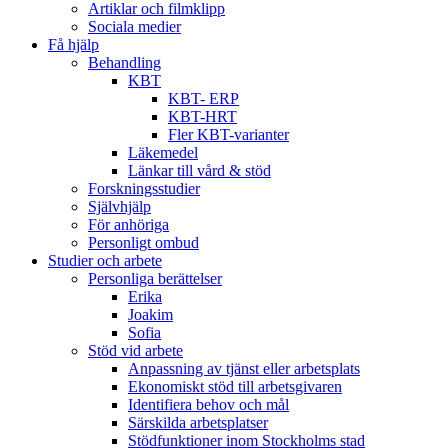
Artiklar och filmklipp
Sociala medier
Få hjälp
Behandling
KBT
KBT- ERP
KBT-HRT
Fler KBT-varianter
Läkemedel
Länkar till vård & stöd
Forskningsstudier
Självhjälp
För anhöriga
Personligt ombud
Studier och arbete
Personliga berättelser
Erika
Joakim
Sofia
Stöd vid arbete
Anpassning av tjänst eller arbetsplats
Ekonomiskt stöd till arbetsgivaren
Identifiera behov och mål
Särskilda arbetsplatser
Stödfunktioner inom Stockholms stad