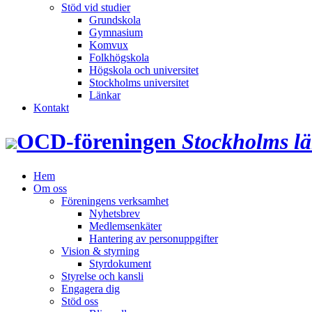
Stöd vid studier
Grundskola
Gymnasium
Komvux
Folkhögskola
Högskola och universitet
Stockholms universitet
Länkar
Kontakt
OCD‑föreningen
Stockholms l
Hem
Om oss
Föreningens verksamhet
Nyhetsbrev
Medlemsenkäter
Hantering av personuppgifter
Vision & styrning
Styrdokument
Styrelse och kansli
Engagera dig
Stöd oss