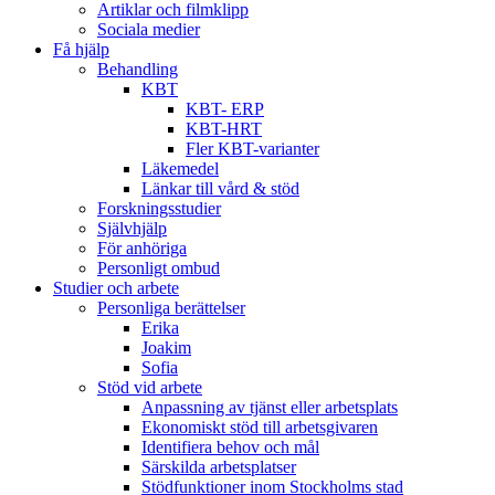
Artiklar och filmklipp
Sociala medier
Få hjälp
Behandling
KBT
KBT- ERP
KBT-HRT
Fler KBT-varianter
Läkemedel
Länkar till vård & stöd
Forskningsstudier
Självhjälp
För anhöriga
Personligt ombud
Studier och arbete
Personliga berättelser
Erika
Joakim
Sofia
Stöd vid arbete
Anpassning av tjänst eller arbetsplats
Ekonomiskt stöd till arbetsgivaren
Identifiera behov och mål
Särskilda arbetsplatser
Stödfunktioner inom Stockholms stad