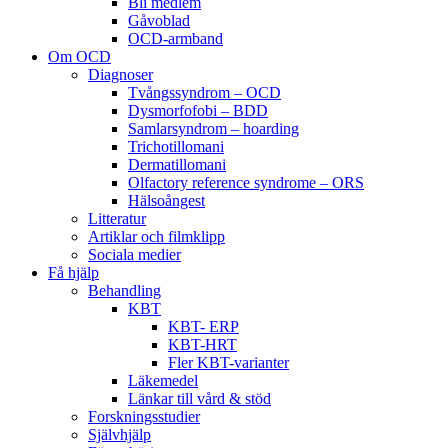
Bli medlem
Gåvoblad
OCD-armband
Om OCD
Diagnoser
Tvångssyndrom – OCD
Dysmorfofobi – BDD
Samlarsyndrom – hoarding
Trichotillomani
Dermatillomani
Olfactory reference syndrome – ORS
Hälsoångest
Litteratur
Artiklar och filmklipp
Sociala medier
Få hjälp
Behandling
KBT
KBT- ERP
KBT-HRT
Fler KBT-varianter
Läkemedel
Länkar till vård & stöd
Forskningsstudier
Självhjälp