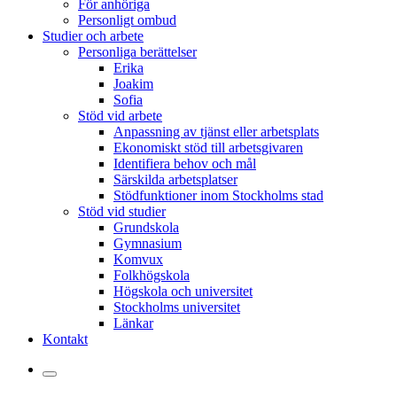
För anhöriga
Personligt ombud
Studier och arbete
Personliga berättelser
Erika
Joakim
Sofia
Stöd vid arbete
Anpassning av tjänst eller arbetsplats
Ekonomiskt stöd till arbetsgivaren
Identifiera behov och mål
Särskilda arbetsplatser
Stödfunktioner inom Stockholms stad
Stöd vid studier
Grundskola
Gymnasium
Komvux
Folkhögskola
Högskola och universitet
Stockholms universitet
Länkar
Kontakt