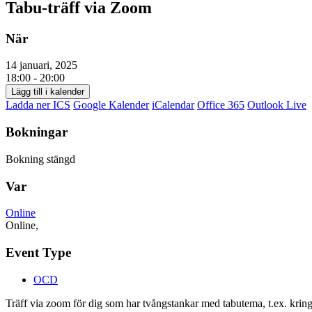
Tabu-träff via Zoom
När
14 januari, 2025
18:00 - 20:00
Lägg till i kalender
Ladda ner ICS
Google Kalender
iCalendar
Office 365
Outlook Live
Bokningar
Bokning stängd
Var
Online
Online,
Event Type
OCD
Träff via zoom för dig som har tvångstankar med tabutema, t.ex. kring a