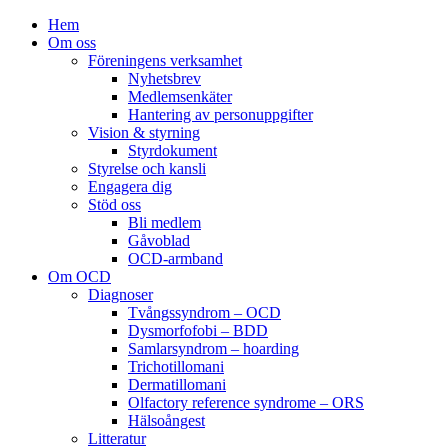
Hem
Om oss
Föreningens verksamhet
Nyhetsbrev
Medlemsenkäter
Hantering av personuppgifter
Vision & styrning
Styrdokument
Styrelse och kansli
Engagera dig
Stöd oss
Bli medlem
Gåvoblad
OCD-armband
Om OCD
Diagnoser
Tvångssyndrom – OCD
Dysmorfofobi – BDD
Samlarsyndrom – hoarding
Trichotillomani
Dermatillomani
Olfactory reference syndrome – ORS
Hälsoångest
Litteratur