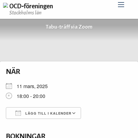
OCD‑föreningen
Stockholms län
Tabu-träff via Zoom
NÄR
11 mars, 2025
18:00 - 20:00
LÄGG TILL I KALENDER
Ladda ner ICS
Google Kalender
iCalendar
Office 365
Outlook Live
BOKNINGAR