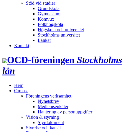
Stöd vid studier
Grundskola
Gymnasium
Komvux
Folkhögskola
Högskola och universitet
Stockholms universitet
Länkar
Kontakt
OCD‑föreningen
Stockholms
län
Hem
Om oss
Föreningens verksamhet
Nyhetsbrev
Medlemsenkäter
Hantering av personuppgifter
Vision & styrning
Styrdokument
Styrelse och kansli