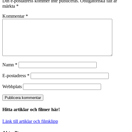
Din e-postadress kommer inte publiceras.
Obligatoriska fält är
märkta
*
Kommentar
*
Namn
*
E-postadress
*
Webbplats
Hitta artiklar och filmer här!
Länk till artiklar och filmklipp