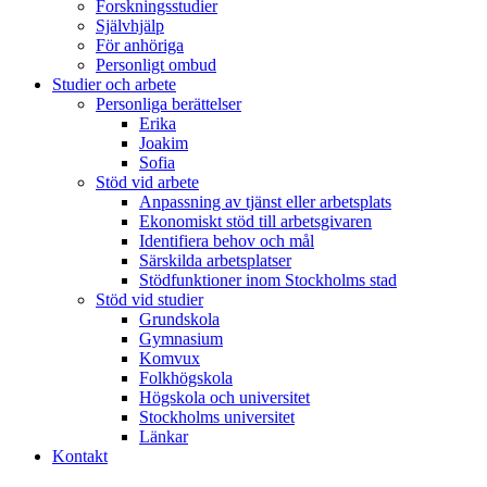
Forskningsstudier
Självhjälp
För anhöriga
Personligt ombud
Studier och arbete
Personliga berättelser
Erika
Joakim
Sofia
Stöd vid arbete
Anpassning av tjänst eller arbetsplats
Ekonomiskt stöd till arbetsgivaren
Identifiera behov och mål
Särskilda arbetsplatser
Stödfunktioner inom Stockholms stad
Stöd vid studier
Grundskola
Gymnasium
Komvux
Folkhögskola
Högskola och universitet
Stockholms universitet
Länkar
Kontakt