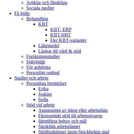
Artiklar och filmklipp
Sociala medier
Få hjälp
Behandling
KBT
KBT- ERP
KBT-HRT
Fler KBT-varianter
Läkemedel
Länkar till vård & stöd
Forskningsstudier
Självhjälp
För anhöriga
Personligt ombud
Studier och arbete
Personliga berättelser
Erika
Joakim
Sofia
Stöd vid arbete
Anpassning av tjänst eller arbetsplats
Ekonomiskt stöd till arbetsgivaren
Identifiera behov och mål
Särskilda arbetsplatser
Stödfunktioner inom Stockholms stad