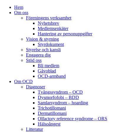
Hem
Om oss
Föreningens verksamhet
Nyhetsbrev
Medlemsenkäter
Hantering av personuppgifter
Vision & styrning
Styrdokument
Styrelse och kansli
Engagera dig
Stöd oss
Bli medlem
Gåvoblad
OCD-armband
Om OCD
Diagnoser
Tvångssyndrom – OCD
Dysmorfofobi – BDD
Samlarsyndrom – hoarding
Trichotillomani
Dermatillomani
Olfactory reference syndrome – ORS
Hälsoångest
Litteratur