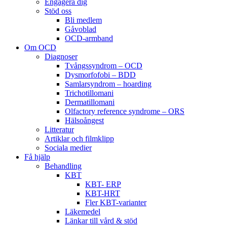
Engagera dig
Stöd oss
Bli medlem
Gåvoblad
OCD-armband
Om OCD
Diagnoser
Tvångssyndrom – OCD
Dysmorfofobi – BDD
Samlarsyndrom – hoarding
Trichotillomani
Dermatillomani
Olfactory reference syndrome – ORS
Hälsoångest
Litteratur
Artiklar och filmklipp
Sociala medier
Få hjälp
Behandling
KBT
KBT- ERP
KBT-HRT
Fler KBT-varianter
Läkemedel
Länkar till vård & stöd