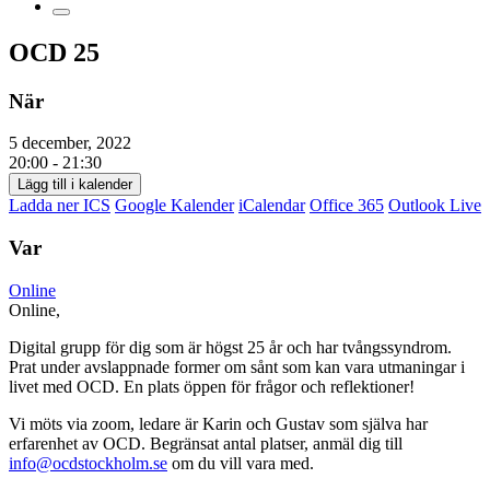
OCD 25
När
5 december, 2022
20:00 - 21:30
Lägg till i kalender
Ladda ner ICS
Google Kalender
iCalendar
Office 365
Outlook Live
Var
Online
Online,
Digital grupp för dig som är högst 25 år och har tvångssyndrom.
Prat under avslappnade former om sånt som kan vara utmaningar i
livet med OCD. En plats öppen för frågor och reflektioner!
Vi möts via zoom, ledare är Karin och Gustav som själva har
erfarenhet av OCD. Begränsat antal platser, anmäl dig till
info@ocdstockholm.se
om du vill vara med.