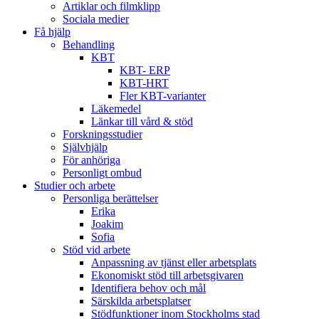
Artiklar och filmklipp
Sociala medier
Få hjälp
Behandling
KBT
KBT- ERP
KBT-HRT
Fler KBT-varianter
Läkemedel
Länkar till vård & stöd
Forskningsstudier
Självhjälp
För anhöriga
Personligt ombud
Studier och arbete
Personliga berättelser
Erika
Joakim
Sofia
Stöd vid arbete
Anpassning av tjänst eller arbetsplats
Ekonomiskt stöd till arbetsgivaren
Identifiera behov och mål
Särskilda arbetsplatser
Stödfunktioner inom Stockholms stad