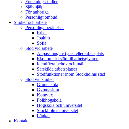
Forskningsstudier
Självhjälp
För anhöriga
Personligt ombud
Studier och arbete
Personliga berättelser
Erika
Joakim
Sofia
Stöd vid arbete
Anpassning av tjänst eller arbetsplats
Ekonomiskt stöd till arbetsgivaren
Identifiera behov och mål
Särskilda arbetsplatser
Stödfunktioner inom Stockholms stad
Stöd vid studier
Grundskola
Gymnasium
Komvux
Folkhögskola
Högskola och universitet
Stockholms universitet
Länkar
Kontakt