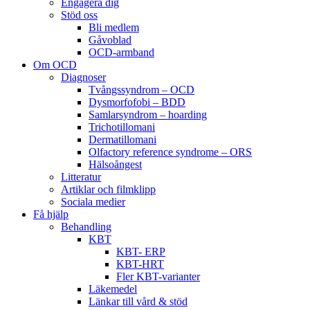
Engagera dig
Stöd oss
Bli medlem
Gåvoblad
OCD-armband
Om OCD
Diagnoser
Tvångssyndrom – OCD
Dysmorfofobi – BDD
Samlarsyndrom – hoarding
Trichotillomani
Dermatillomani
Olfactory reference syndrome – ORS
Hälsoångest
Litteratur
Artiklar och filmklipp
Sociala medier
Få hjälp
Behandling
KBT
KBT- ERP
KBT-HRT
Fler KBT-varianter
Läkemedel
Länkar till vård & stöd