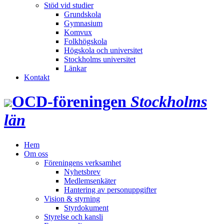
Stöd vid studier
Grundskola
Gymnasium
Komvux
Folkhögskola
Högskola och universitet
Stockholms universitet
Länkar
Kontakt
OCD‑föreningen
Stockholms
län
Hem
Om oss
Föreningens verksamhet
Nyhetsbrev
Medlemsenkäter
Hantering av personuppgifter
Vision & styrning
Styrdokument
Styrelse och kansli