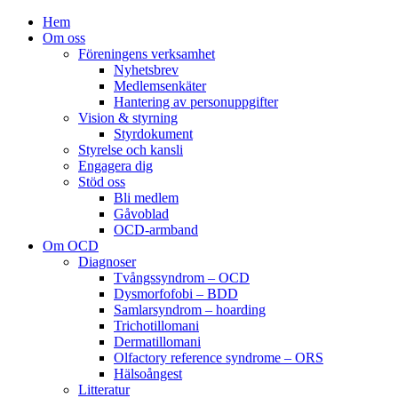
Hem
Om oss
Föreningens verksamhet
Nyhetsbrev
Medlemsenkäter
Hantering av personuppgifter
Vision & styrning
Styrdokument
Styrelse och kansli
Engagera dig
Stöd oss
Bli medlem
Gåvoblad
OCD-armband
Om OCD
Diagnoser
Tvångssyndrom – OCD
Dysmorfofobi – BDD
Samlarsyndrom – hoarding
Trichotillomani
Dermatillomani
Olfactory reference syndrome – ORS
Hälsoångest
Litteratur