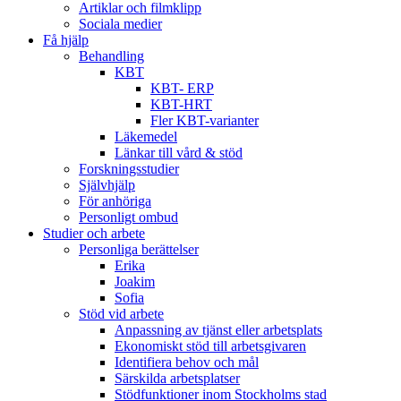
Artiklar och filmklipp
Sociala medier
Få hjälp
Behandling
KBT
KBT- ERP
KBT-HRT
Fler KBT-varianter
Läkemedel
Länkar till vård & stöd
Forskningsstudier
Självhjälp
För anhöriga
Personligt ombud
Studier och arbete
Personliga berättelser
Erika
Joakim
Sofia
Stöd vid arbete
Anpassning av tjänst eller arbetsplats
Ekonomiskt stöd till arbetsgivaren
Identifiera behov och mål
Särskilda arbetsplatser
Stödfunktioner inom Stockholms stad