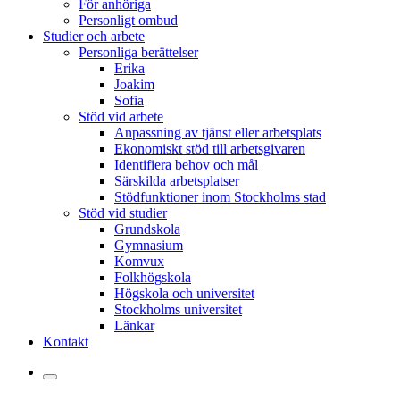
För anhöriga
Personligt ombud
Studier och arbete
Personliga berättelser
Erika
Joakim
Sofia
Stöd vid arbete
Anpassning av tjänst eller arbetsplats
Ekonomiskt stöd till arbetsgivaren
Identifiera behov och mål
Särskilda arbetsplatser
Stödfunktioner inom Stockholms stad
Stöd vid studier
Grundskola
Gymnasium
Komvux
Folkhögskola
Högskola och universitet
Stockholms universitet
Länkar
Kontakt