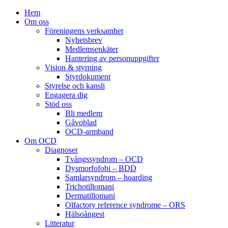
Hem
Om oss
Föreningens verksamhet
Nyhetsbrev
Medlemsenkäter
Hantering av personuppgifter
Vision & styrning
Styrdokument
Styrelse och kansli
Engagera dig
Stöd oss
Bli medlem
Gåvoblad
OCD-armband
Om OCD
Diagnoser
Tvångssyndrom – OCD
Dysmorfofobi – BDD
Samlarsyndrom – hoarding
Trichotillomani
Dermatillomani
Olfactory reference syndrome – ORS
Hälsoångest
Litteratur