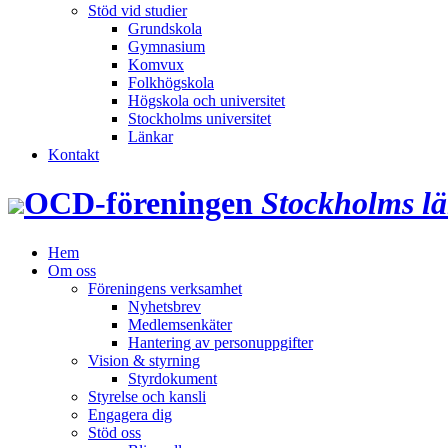
Stöd vid studier
Grundskola
Gymnasium
Komvux
Folkhögskola
Högskola och universitet
Stockholms universitet
Länkar
Kontakt
OCD‑föreningen
Stockholms l
Hem
Om oss
Föreningens verksamhet
Nyhetsbrev
Medlemsenkäter
Hantering av personuppgifter
Vision & styrning
Styrdokument
Styrelse och kansli
Engagera dig
Stöd oss