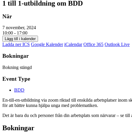
1 till 1-utbildning om BDD
När
7 november, 2024
10:00 - 17:00
Lägg till i kalender
Ladda ner ICS
Google Kalender
iCalendar
Office 365
Outlook Live
Bokningar
Bokning stängd
Event Type
BDD
En-till-en-utbildning via zoom riktad till enskilda arbetsplatser ino
för att bättre kunna hjälpa unga med problematiken.
Det är bara du och personer från din arbetsplats som närvarar – se ti
Bokningar