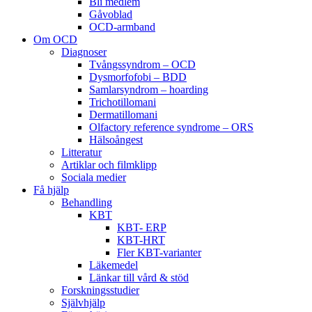
Bli medlem
Gåvoblad
OCD-armband
Om OCD
Diagnoser
Tvångssyndrom – OCD
Dysmorfofobi – BDD
Samlarsyndrom – hoarding
Trichotillomani
Dermatillomani
Olfactory reference syndrome – ORS
Hälsoångest
Litteratur
Artiklar och filmklipp
Sociala medier
Få hjälp
Behandling
KBT
KBT- ERP
KBT-HRT
Fler KBT-varianter
Läkemedel
Länkar till vård & stöd
Forskningsstudier
Självhjälp