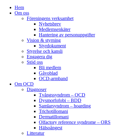
Hem
Om oss
Föreningens verksamhet
Nyhetsbrev
Medlemsenkäter
Hantering av personuppgifter
Vision & styrning
Styrdokument
Styrelse och kansli
Engagera dig
Stöd oss
Bli medlem
Gåvoblad
OCD-armband
Om OCD
Diagnoser
Tvångssyndrom – OCD
Dysmorfofobi – BDD
Samlarsyndrom – hoarding
Trichotillomani
Dermatillomani
Olfactory reference syndrome – ORS
Hälsoångest
Litteratur