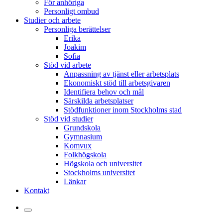
För anhöriga
Personligt ombud
Studier och arbete
Personliga berättelser
Erika
Joakim
Sofia
Stöd vid arbete
Anpassning av tjänst eller arbetsplats
Ekonomiskt stöd till arbetsgivaren
Identifiera behov och mål
Särskilda arbetsplatser
Stödfunktioner inom Stockholms stad
Stöd vid studier
Grundskola
Gymnasium
Komvux
Folkhögskola
Högskola och universitet
Stockholms universitet
Länkar
Kontakt