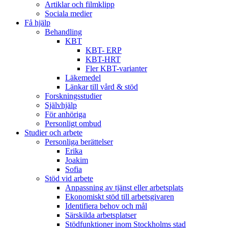
Artiklar och filmklipp
Sociala medier
Få hjälp
Behandling
KBT
KBT- ERP
KBT-HRT
Fler KBT-varianter
Läkemedel
Länkar till vård & stöd
Forskningsstudier
Självhjälp
För anhöriga
Personligt ombud
Studier och arbete
Personliga berättelser
Erika
Joakim
Sofia
Stöd vid arbete
Anpassning av tjänst eller arbetsplats
Ekonomiskt stöd till arbetsgivaren
Identifiera behov och mål
Särskilda arbetsplatser
Stödfunktioner inom Stockholms stad