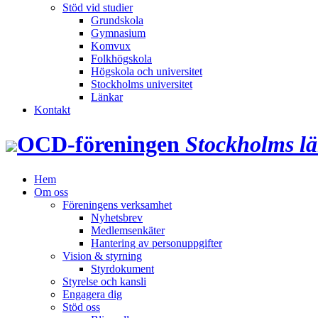
Stöd vid studier
Grundskola
Gymnasium
Komvux
Folkhögskola
Högskola och universitet
Stockholms universitet
Länkar
Kontakt
OCD‑föreningen
Stockholms l
Hem
Om oss
Föreningens verksamhet
Nyhetsbrev
Medlemsenkäter
Hantering av personuppgifter
Vision & styrning
Styrdokument
Styrelse och kansli
Engagera dig
Stöd oss