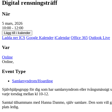
Digital rensningsträff
När
5 mars, 2026
10:00 - 12:00
Lägg till i kalender
Ladda ner ICS
Google Kalender
iCalendar
Office 365
Outlook Live
Var
Online
Online,
Event Type
Samlarsyndrom/Hoarding
Självhjälpsgrupp för dig som har samlarsyndrom eller tvångsmässigt sam
varje torsdag mellan kl 10-12.
Samtal tillsammans med Hanna Danmo, själv samlare. Den som vill gå
plats ledig.