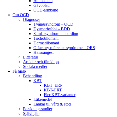
Bli medlem
Gåvoblad
OCD-armband
Om OCD
Diagnoser
Tvångssyndrom – OCD
Dysmorfofobi – BDD
Samlarsyndrom – hoarding
Trichotillomani
Dermatillomani
Olfactory reference syndrome – ORS
Hälsoångest
Litteratur
Artiklar och filmklipp
Sociala medier
Få hjälp
Behandling
KBT
KBT- ERP
KBT-HRT
Fler KBT-varianter
Läkemedel
Länkar till vård & stöd
Forskningsstudier
Självhjälp