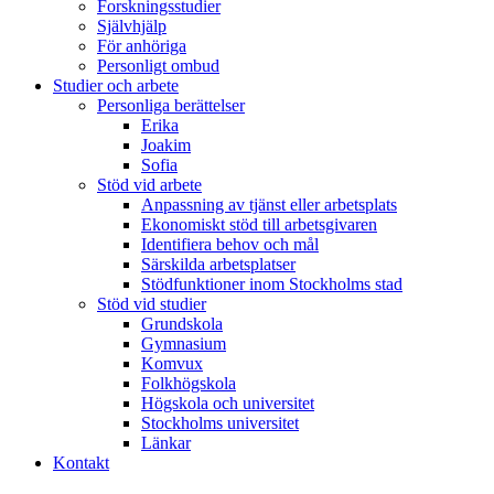
Forskningsstudier
Självhjälp
För anhöriga
Personligt ombud
Studier och arbete
Personliga berättelser
Erika
Joakim
Sofia
Stöd vid arbete
Anpassning av tjänst eller arbetsplats
Ekonomiskt stöd till arbetsgivaren
Identifiera behov och mål
Särskilda arbetsplatser
Stödfunktioner inom Stockholms stad
Stöd vid studier
Grundskola
Gymnasium
Komvux
Folkhögskola
Högskola och universitet
Stockholms universitet
Länkar
Kontakt