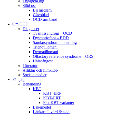
Engagera dig
Stöd oss
Bli medlem
Gåvoblad
OCD-armband
Om OCD
Diagnoser
Tvångssyndrom – OCD
Dysmorfofobi – BDD
Samlarsyndrom – hoarding
Trichotillomani
Dermatillomani
Olfactory reference syndrome – ORS
Hälsoångest
Litteratur
Artiklar och filmklipp
Sociala medier
Få hjälp
Behandling
KBT
KBT- ERP
KBT-HRT
Fler KBT-varianter
Läkemedel
Länkar till vård & stöd