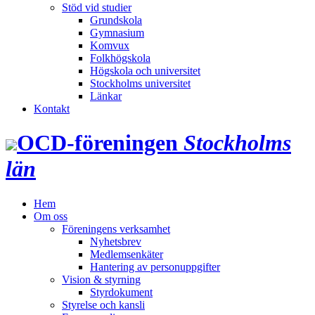
Stöd vid studier
Grundskola
Gymnasium
Komvux
Folkhögskola
Högskola och universitet
Stockholms universitet
Länkar
Kontakt
OCD‑föreningen
Stockholms
län
Hem
Om oss
Föreningens verksamhet
Nyhetsbrev
Medlemsenkäter
Hantering av personuppgifter
Vision & styrning
Styrdokument
Styrelse och kansli