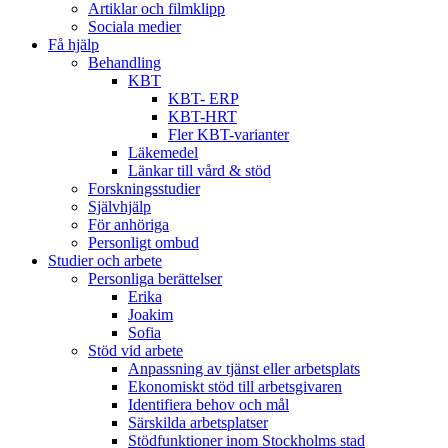
Artiklar och filmklipp
Sociala medier
Få hjälp
Behandling
KBT
KBT- ERP
KBT-HRT
Fler KBT-varianter
Läkemedel
Länkar till vård & stöd
Forskningsstudier
Självhjälp
För anhöriga
Personligt ombud
Studier och arbete
Personliga berättelser
Erika
Joakim
Sofia
Stöd vid arbete
Anpassning av tjänst eller arbetsplats
Ekonomiskt stöd till arbetsgivaren
Identifiera behov och mål
Särskilda arbetsplatser
Stödfunktioner inom Stockholms stad