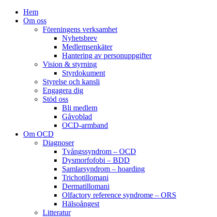
Hem
Om oss
Föreningens verksamhet
Nyhetsbrev
Medlemsenkäter
Hantering av personuppgifter
Vision & styrning
Styrdokument
Styrelse och kansli
Engagera dig
Stöd oss
Bli medlem
Gåvoblad
OCD-armband
Om OCD
Diagnoser
Tvångssyndrom – OCD
Dysmorfofobi – BDD
Samlarsyndrom – hoarding
Trichotillomani
Dermatillomani
Olfactory reference syndrome – ORS
Hälsoångest
Litteratur