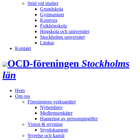
Stöd vid studier
Grundskola
Gymnasium
Komvux
Folkhögskola
Högskola och universitet
Stockholms universitet
Länkar
Kontakt
OCD‑föreningen
Stockholms
län
Hem
Om oss
Föreningens verksamhet
Nyhetsbrev
Medlemsenkäter
Hantering av personuppgifter
Vision & styrning
Styrdokument
Styrelse och kansli