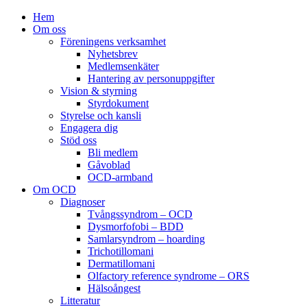
Hem
Om oss
Föreningens verksamhet
Nyhetsbrev
Medlemsenkäter
Hantering av personuppgifter
Vision & styrning
Styrdokument
Styrelse och kansli
Engagera dig
Stöd oss
Bli medlem
Gåvoblad
OCD-armband
Om OCD
Diagnoser
Tvångssyndrom – OCD
Dysmorfofobi – BDD
Samlarsyndrom – hoarding
Trichotillomani
Dermatillomani
Olfactory reference syndrome – ORS
Hälsoångest
Litteratur