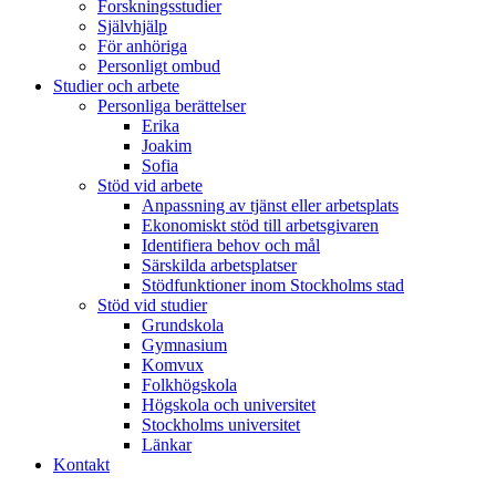
Forskningsstudier
Självhjälp
För anhöriga
Personligt ombud
Studier och arbete
Personliga berättelser
Erika
Joakim
Sofia
Stöd vid arbete
Anpassning av tjänst eller arbetsplats
Ekonomiskt stöd till arbetsgivaren
Identifiera behov och mål
Särskilda arbetsplatser
Stödfunktioner inom Stockholms stad
Stöd vid studier
Grundskola
Gymnasium
Komvux
Folkhögskola
Högskola och universitet
Stockholms universitet
Länkar
Kontakt