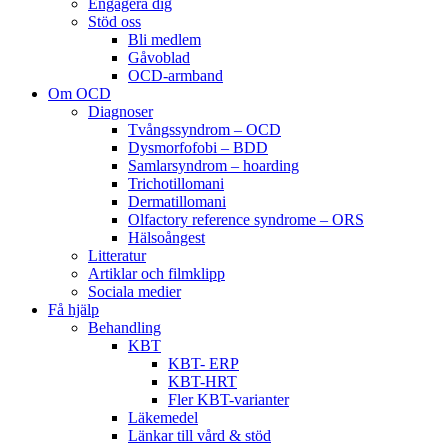
Engagera dig
Stöd oss
Bli medlem
Gåvoblad
OCD-armband
Om OCD
Diagnoser
Tvångssyndrom – OCD
Dysmorfofobi – BDD
Samlarsyndrom – hoarding
Trichotillomani
Dermatillomani
Olfactory reference syndrome – ORS
Hälsoångest
Litteratur
Artiklar och filmklipp
Sociala medier
Få hjälp
Behandling
KBT
KBT- ERP
KBT-HRT
Fler KBT-varianter
Läkemedel
Länkar till vård & stöd