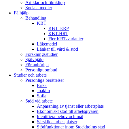
Artiklar och filmklipp
Sociala medier
Få hjälp
Behandling
KBT
KBT- ERP
KBT-HRT
Fler KBT-varianter
Läkemedel
Länkar till vård & stöd
Forskningsstudier
Självhjälp
För anhöriga
Personligt ombud
Studier och arbete
Personliga berättelser
Erika
Joakim
Sofia
Stöd vid arbete
Anpassning av tjänst eller arbetsplats
Ekonomiskt stöd till arbetsgivaren
Identifiera behov och mål
Särskilda arbetsplatser
Stödfunktioner inom Stockholms stad