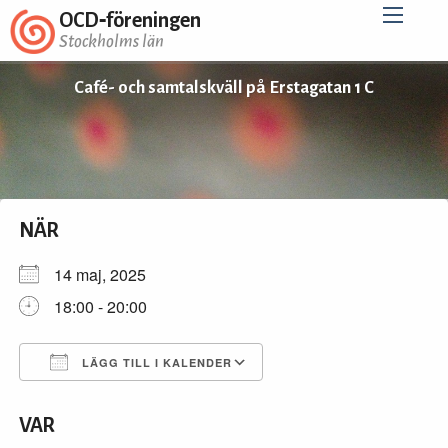
OCD‑föreningen
Stockholms län
Café- och samtalskväll på Erstagatan 1 C
NÄR
14 maj, 2025
18:00 - 20:00
LÄGG TILL I KALENDER
Ladda ner ICS
Google Kalender
VAR