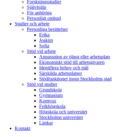
Forskningsstudier
Självhjälp
För anhöriga
Personligt ombud
Studier och arbete
Personliga berättelser
Erika
Joakim
Sofia
Stöd vid arbete
Anpassning av tjänst eller arbetsplats
Ekonomiskt stöd till arbetsgivaren
Identifiera behov och mål
Särskilda arbetsplatser
Stödfunktioner inom Stockholms stad
Stöd vid studier
Grundskola
Gymnasium
Komvux
Folkhögskola
Högskola och universitet
Stockholms universitet
Länkar
Kontakt