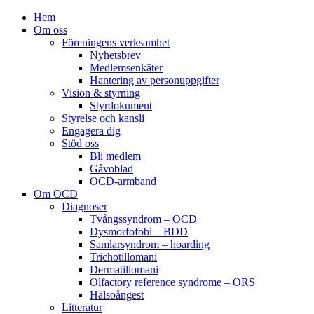
Hem
Om oss
Föreningens verksamhet
Nyhetsbrev
Medlemsenkäter
Hantering av personuppgifter
Vision & styrning
Styrdokument
Styrelse och kansli
Engagera dig
Stöd oss
Bli medlem
Gåvoblad
OCD-armband
Om OCD
Diagnoser
Tvångssyndrom – OCD
Dysmorfofobi – BDD
Samlarsyndrom – hoarding
Trichotillomani
Dermatillomani
Olfactory reference syndrome – ORS
Hälsoångest
Litteratur