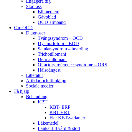
Engagera dig
Stöd oss
Bli medlem
Gåvoblad
OCD-armband
Om OCD
Diagnoser
Tvångssyndrom – OCD
Dysmorfofobi – BDD
Samlarsyndrom – hoarding
Trichotillomani
Dermatillomani
Olfactory reference syndrome – ORS
Hälsoångest
Litteratur
Artiklar och filmklipp
Sociala medier
Få hjälp
Behandling
KBT
KBT- ERP
KBT-HRT
Fler KBT-varianter
Läkemedel
Länkar till vård & stöd