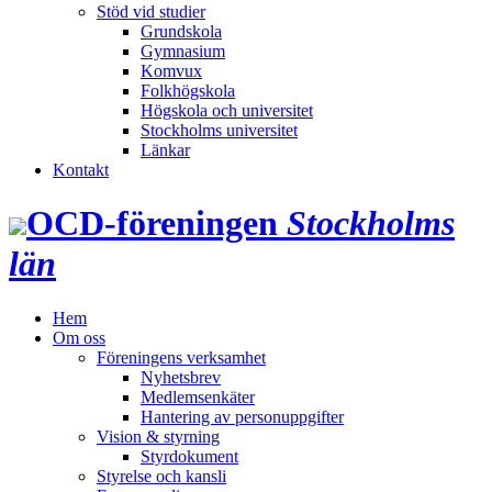
Stöd vid studier
Grundskola
Gymnasium
Komvux
Folkhögskola
Högskola och universitet
Stockholms universitet
Länkar
Kontakt
OCD‑föreningen
Stockholms
län
Hem
Om oss
Föreningens verksamhet
Nyhetsbrev
Medlemsenkäter
Hantering av personuppgifter
Vision & styrning
Styrdokument
Styrelse och kansli