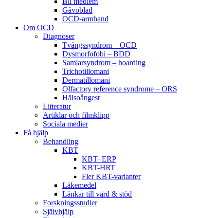
Bli medlem
Gåvoblad
OCD-armband
Om OCD
Diagnoser
Tvångssyndrom – OCD
Dysmorfofobi – BDD
Samlarsyndrom – hoarding
Trichotillomani
Dermatillomani
Olfactory reference syndrome – ORS
Hälsoångest
Litteratur
Artiklar och filmklipp
Sociala medier
Få hjälp
Behandling
KBT
KBT- ERP
KBT-HRT
Fler KBT-varianter
Läkemedel
Länkar till vård & stöd
Forskningsstudier
Självhjälp