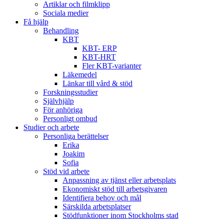
Artiklar och filmklipp
Sociala medier
Få hjälp
Behandling
KBT
KBT- ERP
KBT-HRT
Fler KBT-varianter
Läkemedel
Länkar till vård & stöd
Forskningsstudier
Självhjälp
För anhöriga
Personligt ombud
Studier och arbete
Personliga berättelser
Erika
Joakim
Sofia
Stöd vid arbete
Anpassning av tjänst eller arbetsplats
Ekonomiskt stöd till arbetsgivaren
Identifiera behov och mål
Särskilda arbetsplatser
Stödfunktioner inom Stockholms stad