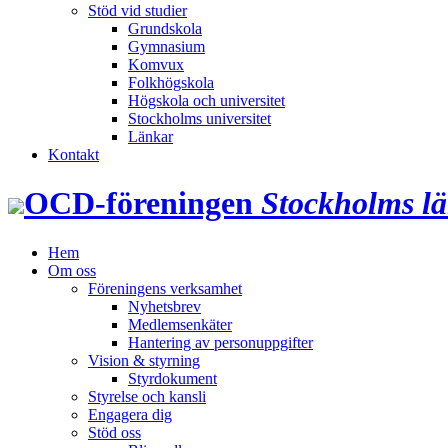
Stöd vid studier
Grundskola
Gymnasium
Komvux
Folkhögskola
Högskola och universitet
Stockholms universitet
Länkar
Kontakt
OCD‑föreningen
Stockholms l
Hem
Om oss
Föreningens verksamhet
Nyhetsbrev
Medlemsenkäter
Hantering av personuppgifter
Vision & styrning
Styrdokument
Styrelse och kansli
Engagera dig
Stöd oss