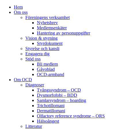
Hem
Om oss
Föreningens verksamhet
Nyhetsbrev
Medlemsenkäter
Hantering av personuppgifter
Vision & styrning
Styrdokument
Styrelse och kansli
Engagera dig
Stöd oss
Bli medlem
Gåvoblad
OCD-armband
Om OCD
Diagnoser
Tvångssyndrom – OCD
Dysmorfofobi – BDD
Samlarsyndrom – hoarding
Trichotillomani
Dermatillomani
Olfactory reference syndrome – ORS
Hälsoångest
Litteratur