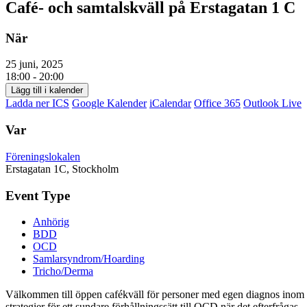
Café- och samtalskväll på Erstagatan 1 C
När
25 juni, 2025
18:00 - 20:00
Lägg till i kalender
Ladda ner ICS
Google Kalender
iCalendar
Office 365
Outlook Live
Var
Föreningslokalen
Erstagatan 1C, Stockholm
Event Type
Anhörig
BDD
OCD
Samlarsyndrom/Hoarding
Tricho/Derma
Välkommen till öppen cafékväll för personer med egen diagnos inom O
strategier för ett sundare förhållningssätt till OCD när det efterfrågas.