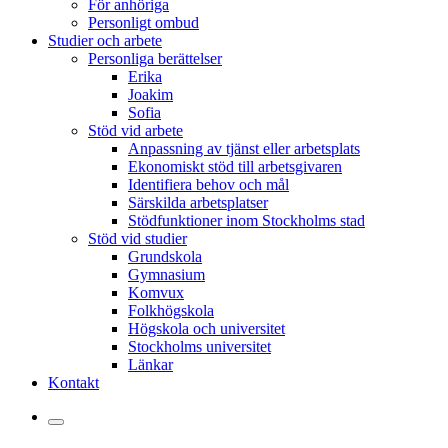
För anhöriga
Personligt ombud
Studier och arbete
Personliga berättelser
Erika
Joakim
Sofia
Stöd vid arbete
Anpassning av tjänst eller arbetsplats
Ekonomiskt stöd till arbetsgivaren
Identifiera behov och mål
Särskilda arbetsplatser
Stödfunktioner inom Stockholms stad
Stöd vid studier
Grundskola
Gymnasium
Komvux
Folkhögskola
Högskola och universitet
Stockholms universitet
Länkar
Kontakt