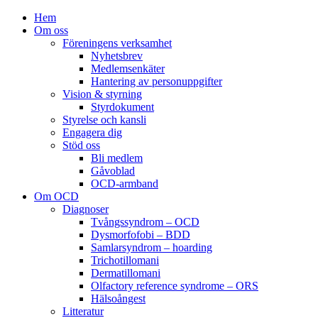
Hem
Om oss
Föreningens verksamhet
Nyhetsbrev
Medlemsenkäter
Hantering av personuppgifter
Vision & styrning
Styrdokument
Styrelse och kansli
Engagera dig
Stöd oss
Bli medlem
Gåvoblad
OCD-armband
Om OCD
Diagnoser
Tvångssyndrom – OCD
Dysmorfofobi – BDD
Samlarsyndrom – hoarding
Trichotillomani
Dermatillomani
Olfactory reference syndrome – ORS
Hälsoångest
Litteratur