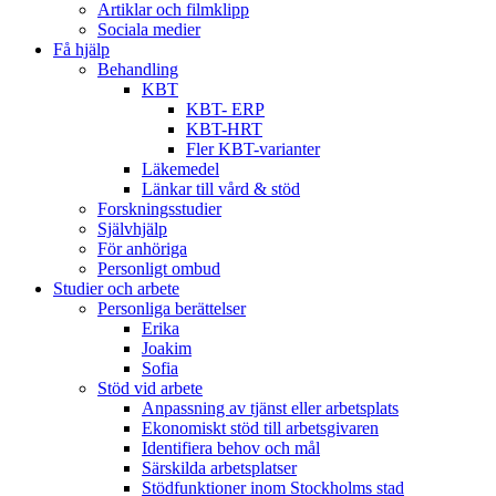
Artiklar och filmklipp
Sociala medier
Få hjälp
Behandling
KBT
KBT- ERP
KBT-HRT
Fler KBT-varianter
Läkemedel
Länkar till vård & stöd
Forskningsstudier
Självhjälp
För anhöriga
Personligt ombud
Studier och arbete
Personliga berättelser
Erika
Joakim
Sofia
Stöd vid arbete
Anpassning av tjänst eller arbetsplats
Ekonomiskt stöd till arbetsgivaren
Identifiera behov och mål
Särskilda arbetsplatser
Stödfunktioner inom Stockholms stad