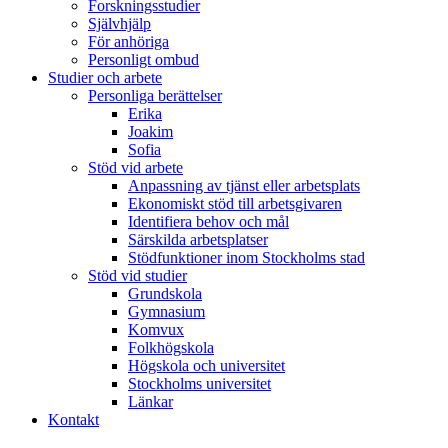
Forskningsstudier
Självhjälp
För anhöriga
Personligt ombud
Studier och arbete
Personliga berättelser
Erika
Joakim
Sofia
Stöd vid arbete
Anpassning av tjänst eller arbetsplats
Ekonomiskt stöd till arbetsgivaren
Identifiera behov och mål
Särskilda arbetsplatser
Stödfunktioner inom Stockholms stad
Stöd vid studier
Grundskola
Gymnasium
Komvux
Folkhögskola
Högskola och universitet
Stockholms universitet
Länkar
Kontakt