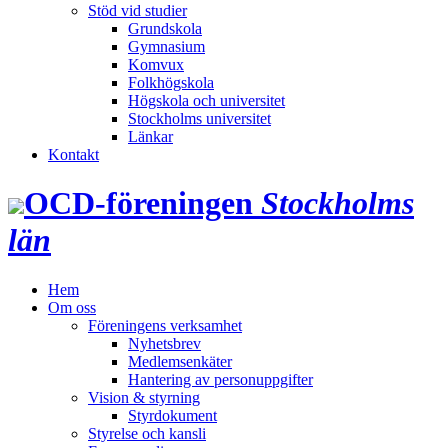
Stöd vid studier
Grundskola
Gymnasium
Komvux
Folkhögskola
Högskola och universitet
Stockholms universitet
Länkar
Kontakt
OCD‑föreningen
Stockholms
län
Hem
Om oss
Föreningens verksamhet
Nyhetsbrev
Medlemsenkäter
Hantering av personuppgifter
Vision & styrning
Styrdokument
Styrelse och kansli