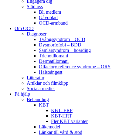
Engagera dig
Stöd oss
Bli medlem
Gåvoblad
OCD-armband
Om OCD
Diagnoser
Tvångssyndrom – OCD
Dysmorfofobi – BDD
Samlarsyndrom – hoarding
Trichotillomani
Dermatillomani
Olfactory reference syndrome – ORS
Hälsoångest
Litteratur
Artiklar och filmklipp
Sociala medier
Få hjälp
Behandling
KBT
KBT- ERP
KBT-HRT
Fler KBT-varianter
Läkemedel
Länkar till vård & stöd