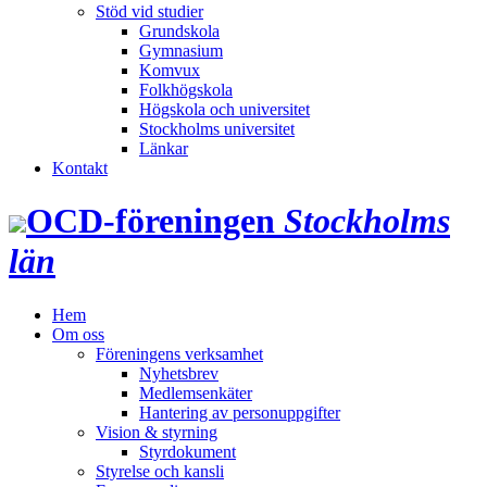
Stöd vid studier
Grundskola
Gymnasium
Komvux
Folkhögskola
Högskola och universitet
Stockholms universitet
Länkar
Kontakt
OCD‑föreningen
Stockholms
län
Hem
Om oss
Föreningens verksamhet
Nyhetsbrev
Medlemsenkäter
Hantering av personuppgifter
Vision & styrning
Styrdokument
Styrelse och kansli