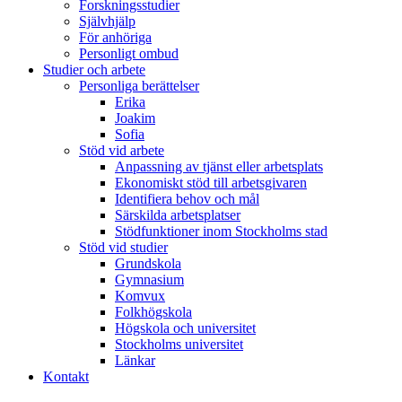
Forskningsstudier
Självhjälp
För anhöriga
Personligt ombud
Studier och arbete
Personliga berättelser
Erika
Joakim
Sofia
Stöd vid arbete
Anpassning av tjänst eller arbetsplats
Ekonomiskt stöd till arbetsgivaren
Identifiera behov och mål
Särskilda arbetsplatser
Stödfunktioner inom Stockholms stad
Stöd vid studier
Grundskola
Gymnasium
Komvux
Folkhögskola
Högskola och universitet
Stockholms universitet
Länkar
Kontakt