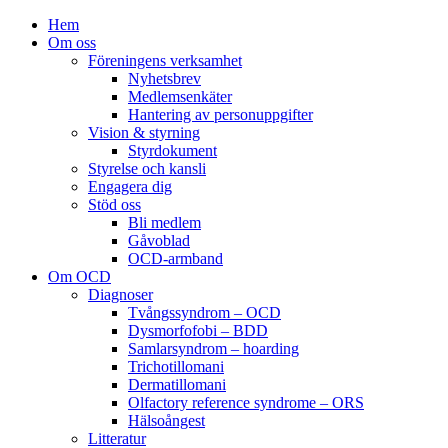
Hem
Om oss
Föreningens verksamhet
Nyhetsbrev
Medlemsenkäter
Hantering av personuppgifter
Vision & styrning
Styrdokument
Styrelse och kansli
Engagera dig
Stöd oss
Bli medlem
Gåvoblad
OCD-armband
Om OCD
Diagnoser
Tvångssyndrom – OCD
Dysmorfofobi – BDD
Samlarsyndrom – hoarding
Trichotillomani
Dermatillomani
Olfactory reference syndrome – ORS
Hälsoångest
Litteratur