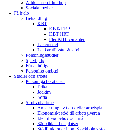
Artiklar och filmklipp
Sociala medier
Få hjälp
Behandling
KBT
KBT- ERP
KBT-HRT
Fler KBT-varianter
Läkemedel
Länkar till vård & stöd
Forskningsstudier
Självhjälp
För anhöriga
Personligt ombud
Studier och arbete
Personliga berättelser
Erika
Joakim
Sofia
Stöd vid arbete
Anpassning av tjänst eller arbetsplats
Ekonomiskt stöd till arbetsgivaren
Identifiera behov och mål
Särskilda arbetsplatser
Stödfunktioner inom Stockholms stad