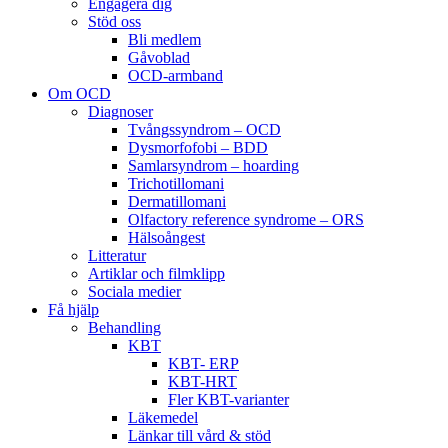
Engagera dig
Stöd oss
Bli medlem
Gåvoblad
OCD-armband
Om OCD
Diagnoser
Tvångssyndrom – OCD
Dysmorfofobi – BDD
Samlarsyndrom – hoarding
Trichotillomani
Dermatillomani
Olfactory reference syndrome – ORS
Hälsoångest
Litteratur
Artiklar och filmklipp
Sociala medier
Få hjälp
Behandling
KBT
KBT- ERP
KBT-HRT
Fler KBT-varianter
Läkemedel
Länkar till vård & stöd