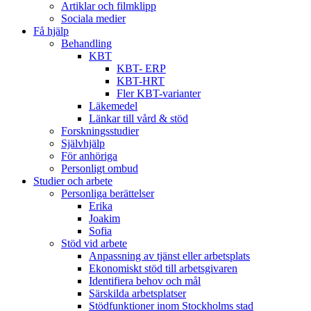
Artiklar och filmklipp
Sociala medier
Få hjälp
Behandling
KBT
KBT- ERP
KBT-HRT
Fler KBT-varianter
Läkemedel
Länkar till vård & stöd
Forskningsstudier
Självhjälp
För anhöriga
Personligt ombud
Studier och arbete
Personliga berättelser
Erika
Joakim
Sofia
Stöd vid arbete
Anpassning av tjänst eller arbetsplats
Ekonomiskt stöd till arbetsgivaren
Identifiera behov och mål
Särskilda arbetsplatser
Stödfunktioner inom Stockholms stad