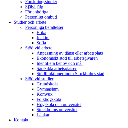
Forskningsstudier
Självhjälp
För anhöriga
Personligt ombud
Studier och arbete
Personliga berättelser
Erika
Joakim
Sofia
Stöd vid arbete
Anpassning av tjänst eller arbetsplats
Ekonomiskt stöd till arbetsgivaren
Identifiera behov och mål
Särskilda arbetsplatser
Stödfunktioner inom Stockholms stad
Stöd vid studier
Grundskola
Gymnasium
Komvux
Folkhögskola
Högskola och universitet
Stockholms universitet
Länkar
Kontakt