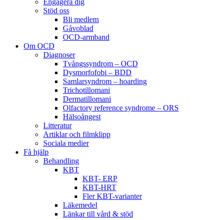
Engagera dig
Stöd oss
Bli medlem
Gåvoblad
OCD-armband
Om OCD
Diagnoser
Tvångssyndrom – OCD
Dysmorfofobi – BDD
Samlarsyndrom – hoarding
Trichotillomani
Dermatillomani
Olfactory reference syndrome – ORS
Hälsoångest
Litteratur
Artiklar och filmklipp
Sociala medier
Få hjälp
Behandling
KBT
KBT- ERP
KBT-HRT
Fler KBT-varianter
Läkemedel
Länkar till vård & stöd