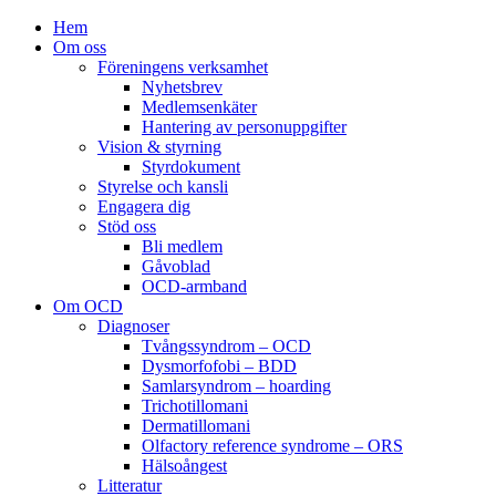
Hem
Om oss
Föreningens verksamhet
Nyhetsbrev
Medlemsenkäter
Hantering av personuppgifter
Vision & styrning
Styrdokument
Styrelse och kansli
Engagera dig
Stöd oss
Bli medlem
Gåvoblad
OCD-armband
Om OCD
Diagnoser
Tvångssyndrom – OCD
Dysmorfofobi – BDD
Samlarsyndrom – hoarding
Trichotillomani
Dermatillomani
Olfactory reference syndrome – ORS
Hälsoångest
Litteratur