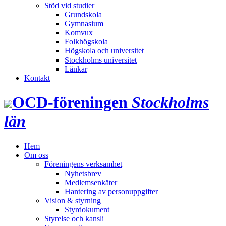
Stöd vid studier
Grundskola
Gymnasium
Komvux
Folkhögskola
Högskola och universitet
Stockholms universitet
Länkar
Kontakt
OCD‑föreningen
Stockholms
län
Hem
Om oss
Föreningens verksamhet
Nyhetsbrev
Medlemsenkäter
Hantering av personuppgifter
Vision & styrning
Styrdokument
Styrelse och kansli