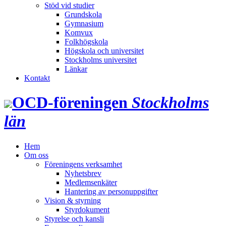
Stöd vid studier
Grundskola
Gymnasium
Komvux
Folkhögskola
Högskola och universitet
Stockholms universitet
Länkar
Kontakt
OCD‑föreningen
Stockholms
län
Hem
Om oss
Föreningens verksamhet
Nyhetsbrev
Medlemsenkäter
Hantering av personuppgifter
Vision & styrning
Styrdokument
Styrelse och kansli