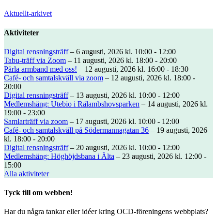
Aktuellt-arkivet
Aktiviteter
Digital rensningsträff
– 6 augusti, 2026 kl. 10:00 - 12:00
Tabu-träff via Zoom
– 11 augusti, 2026 kl. 18:00 - 20:00
Pärla armband med oss!
– 12 augusti, 2026 kl. 16:00 - 18:30
Café- och samtalskväll via zoom
– 12 augusti, 2026 kl. 18:00 -
20:00
Digital rensningsträff
– 13 augusti, 2026 kl. 10:00 - 12:00
Medlemshäng: Utebio i Rålambshovsparken
– 14 augusti, 2026 kl.
19:00 - 23:00
Samlarträff via zoom
– 17 augusti, 2026 kl. 10:00 - 12:00
Café- och samtalskväll på Södermannagatan 36
– 19 augusti, 2026
kl. 18:00 - 20:00
Digital rensningsträff
– 20 augusti, 2026 kl. 10:00 - 12:00
Medlemshäng: Höghöjdsbana i Älta
– 23 augusti, 2026 kl. 12:00 -
15:00
Alla aktiviteter
Tyck till om webben!
Har du några tankar eller idéer kring OCD-föreningens webbplats?