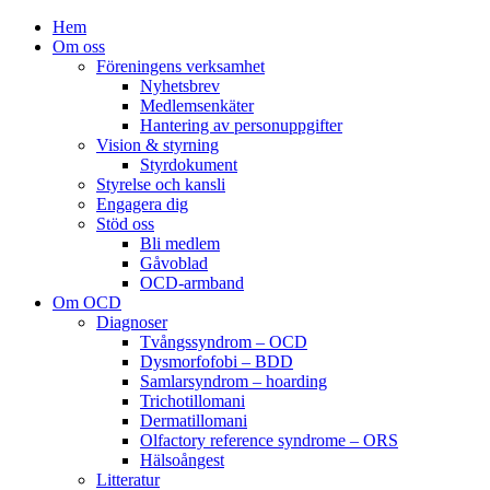
Hem
Om oss
Föreningens verksamhet
Nyhetsbrev
Medlemsenkäter
Hantering av personuppgifter
Vision & styrning
Styrdokument
Styrelse och kansli
Engagera dig
Stöd oss
Bli medlem
Gåvoblad
OCD-armband
Om OCD
Diagnoser
Tvångssyndrom – OCD
Dysmorfofobi – BDD
Samlarsyndrom – hoarding
Trichotillomani
Dermatillomani
Olfactory reference syndrome – ORS
Hälsoångest
Litteratur