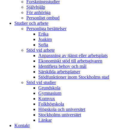
Forskningsstudier
Självhjälp
För anhöriga
Personligt ombud
Studier och arbete
Personliga berättelser
Erika
Joakim
Sofia
Stöd vid arbete
Anpassning av tjänst eller arbetsplats
Ekonomiskt stöd till arbetsgivaren
Identifiera behov och mål
Särskilda arbetsplatser
Stödfunktioner inom Stockholms stad
Stöd vid studier
Grundskola
Gymnasium
Komvux
Folkhögskola
Högskola och universitet
Stockholms universitet
Länkar
Kontakt