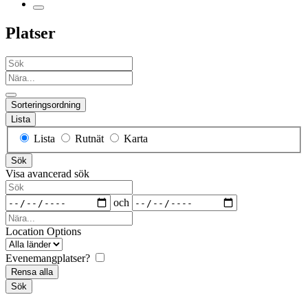
Platser
Sök
Nära...
Sorteringsordning
Lista
Search
Lista
Rutnät
Karta
Results
Sök
View
Visa avancerad sök
Type
Sök
Datum
och
Nära...
Location Options
Land
Evenemangplatser?
Rensa alla
Sök