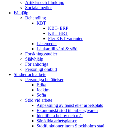
Artiklar och filmklipp
Sociala medier
Få hjälp
Behandling
KBT
KBT- ERP
KBT-HRT
Fler KBT-varianter
Läkemedel
Länkar till vård & stöd
Forskningsstudier
Självhjälp
För anhöriga
Personligt ombud
Studier och arbete
Personliga berättelser
Erika
Joakim
Sofia
Stöd vid arbete
Anpassning av tjänst eller arbetsplats
Ekonomiskt stöd till arbetsgivaren
Identifiera behov och mål
Särskilda arbetsplatser
Stödfunktioner inom Stockholms stad