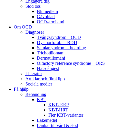
Engagera dig
Stöd oss
Bli medlem
Gåvoblad
OCD-armband
Om OCD
Diagnoser
Tvångssyndrom – OCD
Dysmorfofobi – BDD
Samlarsyndrom – hoarding
Trichotillomani
Dermatillomani
Olfactory reference syndrome – ORS
Hälsoångest
Litteratur
Artiklar och filmklipp
Sociala medier
Få hjälp
Behandling
KBT
KBT- ERP
KBT-HRT
Fler KBT-varianter
Läkemedel
Länkar till vård & stöd