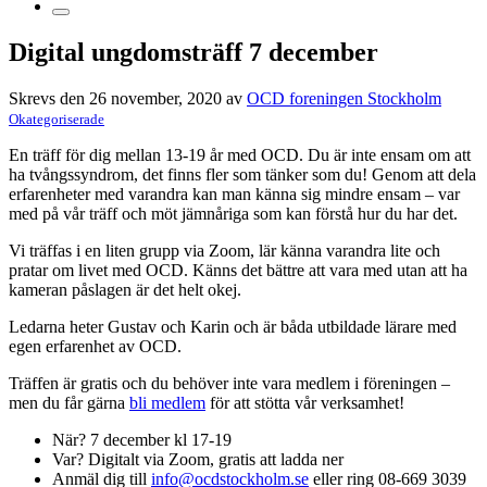
Digital ungdomsträff 7 december
Skrevs den 26 november, 2020 av
OCD foreningen Stockholm
Okategoriserade
En träff för dig mellan 13-19 år med OCD. Du är inte ensam om att
ha tvångssyndrom, det finns fler som tänker som du! Genom att dela
erfarenheter med varandra kan man känna sig mindre ensam – var
med på vår träff och möt jämnåriga som kan förstå hur du har det.
Vi träffas i en liten grupp via Zoom, lär känna varandra lite och
pratar om livet med OCD. Känns det bättre att vara med utan att ha
kameran påslagen är det helt okej.
Ledarna heter Gustav och Karin och är båda utbildade lärare med
egen erfarenhet av OCD.
Träffen är gratis och du behöver inte vara medlem i föreningen –
men du får gärna
bli medlem
för att stötta vår verksamhet!
När? 7 december kl 17-19
Var? Digitalt via Zoom, gratis att ladda ner
Anmäl dig till
info@ocdstockholm.se
eller ring 08-669 3039