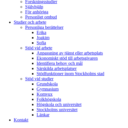
Forskningsstudier
Självhjälp
För anhöriga
Personligt ombud
Studier och arbete
Personliga berättelser
Erika
Joakim
Sofia
Stöd vid arbete
Anpassning av tjänst eller arbetsplats
Ekonomiskt stöd till arbetsgivaren
Identifiera behov och mål
Särskilda arbetsplatser
Stödfunktioner inom Stockholms stad
Stöd vid studier
Grundskola
Gymnasium
Komvux
Folkhögskola
Högskola och universitet
Stockholms universitet
Länkar
Kontakt