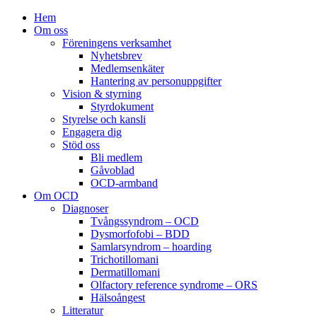
Hem
Om oss
Föreningens verksamhet
Nyhetsbrev
Medlemsenkäter
Hantering av personuppgifter
Vision & styrning
Styrdokument
Styrelse och kansli
Engagera dig
Stöd oss
Bli medlem
Gåvoblad
OCD-armband
Om OCD
Diagnoser
Tvångssyndrom – OCD
Dysmorfofobi – BDD
Samlarsyndrom – hoarding
Trichotillomani
Dermatillomani
Olfactory reference syndrome – ORS
Hälsoångest
Litteratur