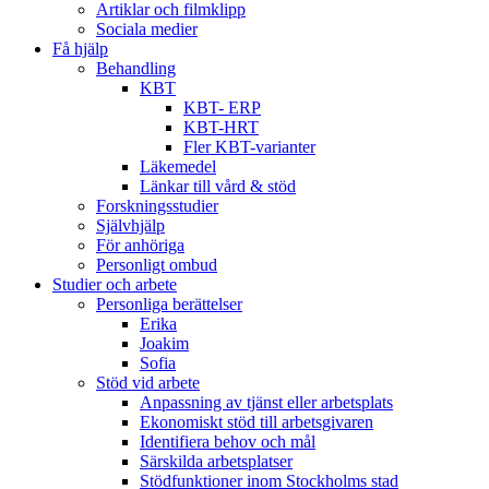
Artiklar och filmklipp
Sociala medier
Få hjälp
Behandling
KBT
KBT- ERP
KBT-HRT
Fler KBT-varianter
Läkemedel
Länkar till vård & stöd
Forskningsstudier
Självhjälp
För anhöriga
Personligt ombud
Studier och arbete
Personliga berättelser
Erika
Joakim
Sofia
Stöd vid arbete
Anpassning av tjänst eller arbetsplats
Ekonomiskt stöd till arbetsgivaren
Identifiera behov och mål
Särskilda arbetsplatser
Stödfunktioner inom Stockholms stad