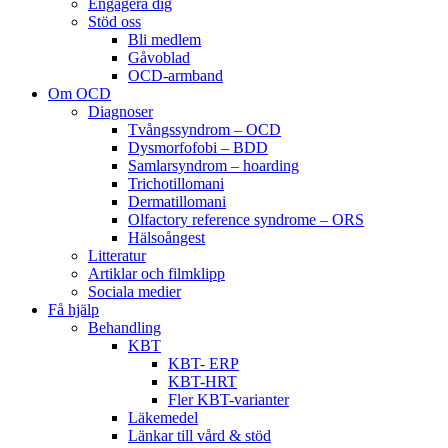
Engagera dig
Stöd oss
Bli medlem
Gåvoblad
OCD-armband
Om OCD
Diagnoser
Tvångssyndrom – OCD
Dysmorfofobi – BDD
Samlarsyndrom – hoarding
Trichotillomani
Dermatillomani
Olfactory reference syndrome – ORS
Hälsoångest
Litteratur
Artiklar och filmklipp
Sociala medier
Få hjälp
Behandling
KBT
KBT- ERP
KBT-HRT
Fler KBT-varianter
Läkemedel
Länkar till vård & stöd