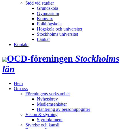
Stöd vid studier
Grundskola
Gymnasium
Komvux
Folkhögskola
Högskola och universitet
Stockholms universitet
Länkar
Kontakt
OCD‑föreningen
Stockholms
län
Hem
Om oss
Föreningens verksamhet
Nyhetsbrev
Medlemsenkäter
Hantering av personuppgifter
Vision & styrning
Styrdokument
Styrelse och kansli