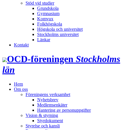
Stöd vid studier
Grundskola
Gymnasium
Komvux
Folkhögskola
Högskola och universitet
Stockholms universitet
Länkar
Kontakt
OCD‑föreningen
Stockholms
län
Hem
Om oss
Föreningens verksamhet
Nyhetsbrev
Medlemsenkäter
Hantering av personuppgifter
Vision & styrning
Styrdokument
Styrelse och kansli