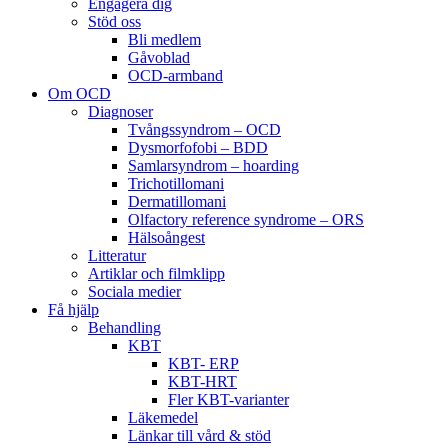
Engagera dig
Stöd oss
Bli medlem
Gåvoblad
OCD-armband
Om OCD
Diagnoser
Tvångssyndrom – OCD
Dysmorfofobi – BDD
Samlarsyndrom – hoarding
Trichotillomani
Dermatillomani
Olfactory reference syndrome – ORS
Hälsoångest
Litteratur
Artiklar och filmklipp
Sociala medier
Få hjälp
Behandling
KBT
KBT- ERP
KBT-HRT
Fler KBT-varianter
Läkemedel
Länkar till vård & stöd