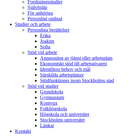
Forskningsstudier
Självhjälp
För anhöriga
Personligt ombud
Studier och arbete
Personliga berättelser
Erika
Joakim
Sofia
Stöd vid arbete
Anpassning av tjänst eller arbetsplats
Ekonomiskt stöd till arbetsgivaren
Identifiera behov och mål
Särskilda arbetsplatser
Stödfunktioner inom Stockholms stad
Stöd vid studier
Grundskola
Gymnasium
Komvux
Folkhögskola
Högskola och universitet
Stockholms universitet
Länkar
Kontakt