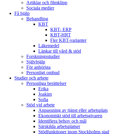
Artiklar och filmklipp
Sociala medier
Få hjälp
Behandling
KBT
KBT- ERP
KBT-HRT
Fler KBT-varianter
Läkemedel
Länkar till vård & stöd
Forskningsstudier
Självhjälp
För anhöriga
Personligt ombud
Studier och arbete
Personliga berättelser
Erika
Joakim
Sofia
Stöd vid arbete
Anpassning av tjänst eller arbetsplats
Ekonomiskt stöd till arbetsgivaren
Identifiera behov och mål
Särskilda arbetsplatser
Stödfunktioner inom Stockholms stad