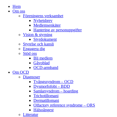
Hem
Om oss
Föreningens verksamhet
Nyhetsbrev
Medlemsenkäter
Hantering av personuppgifter
Vision & styrning
Styrdokument
Styrelse och kansli
Engagera dig
Stöd oss
Bli medlem
Gåvoblad
OCD-armband
Om OCD
Diagnoser
Tvångssyndrom – OCD
Dysmorfofobi – BDD
Samlarsyndrom – hoarding
Trichotillomani
Dermatillomani
Olfactory reference syndrome – ORS
Hälsoångest
Litteratur