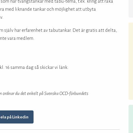
g som har tvångstankar med tabu-tema, t.ex. kring att råka
dra med liknande tankar och möjlighet att utbyta
v.
m själv har erfarenhet av tabutankar. Det är gratis att delta,
 inte vara medlem.
kl. 16 samma dag så skickar vi länk.
em ordnar du det enkelt på Svenska OCD-förbundets
ela på Linkedin