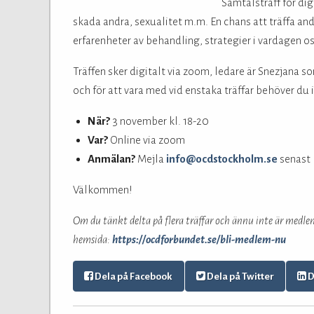
Samtalsträff för di
skada andra, sexualitet m.m. En chans att träffa an
erfarenheter av behandling, strategier i vardagen os
Träffen sker digitalt via zoom, ledare är Snezjana so
och för att vara med vid enstaka träffar behöver du
När?
3 november kl. 18-20
Var?
Online via zoom
Anmälan?
Mejla
info@ocdstockholm.se
senast 
Välkommen!
Om du tänkt delta på flera träffar och ännu inte är medl
hemsida:
https://ocdforbundet.se/bli-medlem-nu
Dela på Facebook
Dela på Twitter
D