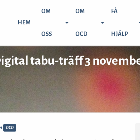
OM
OM
FÅ
HEM
OSS
OCD
HJÄLP
igital tabu-träff 3 novemb
m
OCD