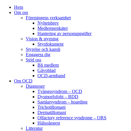
Hem
Om oss
Föreningens verksamhet
Nyhetsbrev
Medlemsenkäter
Hantering av personuppgifter
Vision & styrning
Styrdokument
Styrelse och kansli
Engagera dig
Stöd oss
Bli medlem
Gåvoblad
OCD-armband
Om OCD
Diagnoser
Tvångssyndrom – OCD
Dysmorfofobi – BDD
Samlarsyndrom – hoarding
Trichotillomani
Dermatillomani
Olfactory reference syndrome – ORS
Hälsoångest
Litteratur