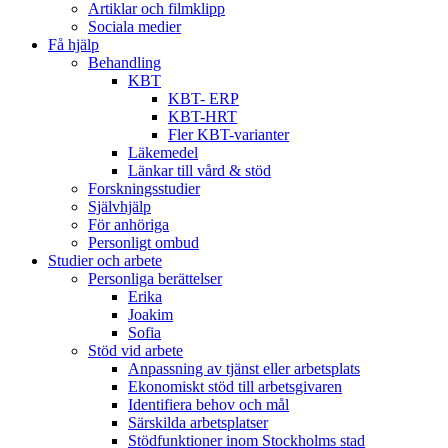
Artiklar och filmklipp
Sociala medier
Få hjälp
Behandling
KBT
KBT- ERP
KBT-HRT
Fler KBT-varianter
Läkemedel
Länkar till vård & stöd
Forskningsstudier
Självhjälp
För anhöriga
Personligt ombud
Studier och arbete
Personliga berättelser
Erika
Joakim
Sofia
Stöd vid arbete
Anpassning av tjänst eller arbetsplats
Ekonomiskt stöd till arbetsgivaren
Identifiera behov och mål
Särskilda arbetsplatser
Stödfunktioner inom Stockholms stad