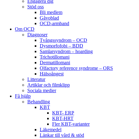
Engagera dig
Stöd oss
Bli medlem
Gåvoblad
OCD-armband
Om OCD
Diagnoser
Tvångssyndrom – OCD
Dysmorfofobi – BDD
Samlarsyndrom – hoarding
Trichotillomani
Dermatillomani
Olfactory reference syndrome – ORS
Hälsoångest
Litteratur
Artiklar och filmklipp
Sociala medier
Få hjälp
Behandling
KBT
KBT- ERP
KBT-HRT
Fler KBT-varianter
Läkemedel
Länkar till vård & stöd