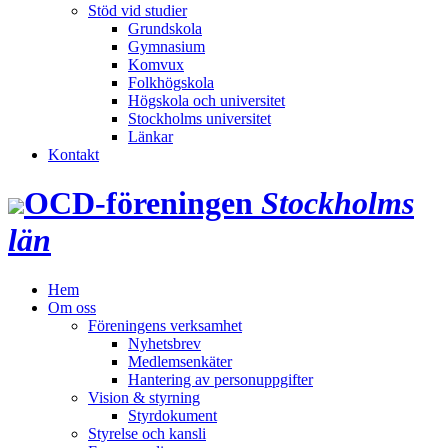
Stöd vid studier
Grundskola
Gymnasium
Komvux
Folkhögskola
Högskola och universitet
Stockholms universitet
Länkar
Kontakt
OCD‑föreningen
Stockholms
län
Hem
Om oss
Föreningens verksamhet
Nyhetsbrev
Medlemsenkäter
Hantering av personuppgifter
Vision & styrning
Styrdokument
Styrelse och kansli