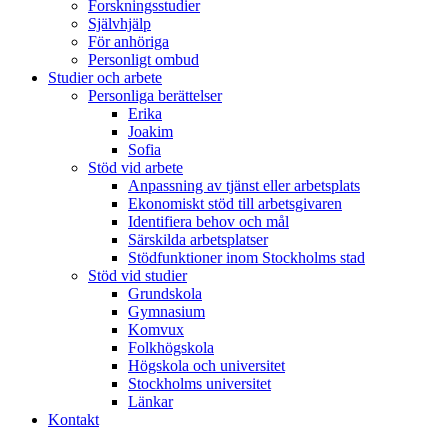
Forskningsstudier
Självhjälp
För anhöriga
Personligt ombud
Studier och arbete
Personliga berättelser
Erika
Joakim
Sofia
Stöd vid arbete
Anpassning av tjänst eller arbetsplats
Ekonomiskt stöd till arbetsgivaren
Identifiera behov och mål
Särskilda arbetsplatser
Stödfunktioner inom Stockholms stad
Stöd vid studier
Grundskola
Gymnasium
Komvux
Folkhögskola
Högskola och universitet
Stockholms universitet
Länkar
Kontakt