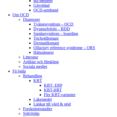
Bli medlem
Gåvoblad
OCD-armband
Om OCD
Diagnoser
Tvångssyndrom – OCD
Dysmorfofobi – BDD
Samlarsyndrom – hoarding
Trichotillomani
Dermatillomani
Olfactory reference syndrome – ORS
Hälsoångest
Litteratur
Artiklar och filmklipp
Sociala medier
Få hjälp
Behandling
KBT
KBT- ERP
KBT-HRT
Fler KBT-varianter
Läkemedel
Länkar till vård & stöd
Forskningsstudier
Självhjälp