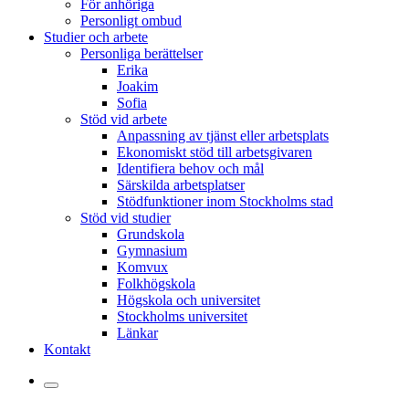
För anhöriga
Personligt ombud
Studier och arbete
Personliga berättelser
Erika
Joakim
Sofia
Stöd vid arbete
Anpassning av tjänst eller arbetsplats
Ekonomiskt stöd till arbetsgivaren
Identifiera behov och mål
Särskilda arbetsplatser
Stödfunktioner inom Stockholms stad
Stöd vid studier
Grundskola
Gymnasium
Komvux
Folkhögskola
Högskola och universitet
Stockholms universitet
Länkar
Kontakt