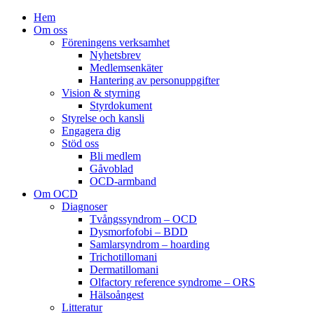
Hem
Om oss
Föreningens verksamhet
Nyhetsbrev
Medlemsenkäter
Hantering av personuppgifter
Vision & styrning
Styrdokument
Styrelse och kansli
Engagera dig
Stöd oss
Bli medlem
Gåvoblad
OCD-armband
Om OCD
Diagnoser
Tvångssyndrom – OCD
Dysmorfofobi – BDD
Samlarsyndrom – hoarding
Trichotillomani
Dermatillomani
Olfactory reference syndrome – ORS
Hälsoångest
Litteratur