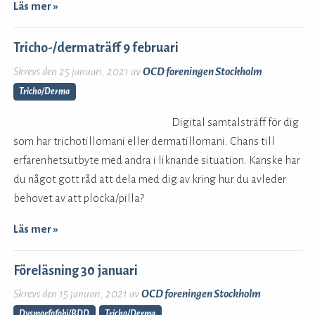
Läs mer »
Tricho-/dermaträff 9 februari
Skrevs den 25 januari, 2021 av
OCD foreningen Stockholm
Tricho/Derma
Digital samtalsträff för dig
som har trichotillomani eller dermatillomani. Chans till
erfarenhetsutbyte med andra i liknande situation. Kanske har
du något gott råd att dela med dig av kring hur du avleder
behovet av att plocka/pilla?
Läs mer »
Föreläsning 30 januari
Skrevs den 15 januari, 2021 av
OCD foreningen Stockholm
Dysmorfofobi/BDD
,
Tricho/Derma