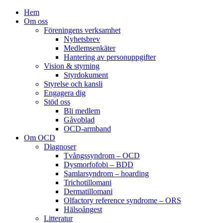
Hem
Om oss
Föreningens verksamhet
Nyhetsbrev
Medlemsenkäter
Hantering av personuppgifter
Vision & styrning
Styrdokument
Styrelse och kansli
Engagera dig
Stöd oss
Bli medlem
Gåvoblad
OCD-armband
Om OCD
Diagnoser
Tvångssyndrom – OCD
Dysmorfofobi – BDD
Samlarsyndrom – hoarding
Trichotillomani
Dermatillomani
Olfactory reference syndrome – ORS
Hälsoångest
Litteratur