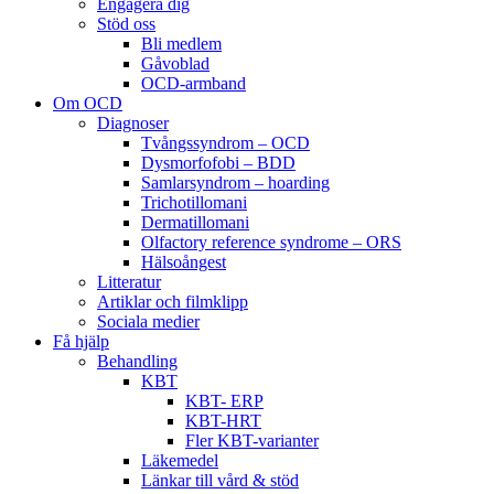
Engagera dig
Stöd oss
Bli medlem
Gåvoblad
OCD-armband
Om OCD
Diagnoser
Tvångssyndrom – OCD
Dysmorfofobi – BDD
Samlarsyndrom – hoarding
Trichotillomani
Dermatillomani
Olfactory reference syndrome – ORS
Hälsoångest
Litteratur
Artiklar och filmklipp
Sociala medier
Få hjälp
Behandling
KBT
KBT- ERP
KBT-HRT
Fler KBT-varianter
Läkemedel
Länkar till vård & stöd