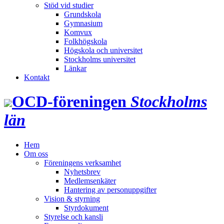
Stöd vid studier
Grundskola
Gymnasium
Komvux
Folkhögskola
Högskola och universitet
Stockholms universitet
Länkar
Kontakt
OCD‑föreningen
Stockholms
län
Hem
Om oss
Föreningens verksamhet
Nyhetsbrev
Medlemsenkäter
Hantering av personuppgifter
Vision & styrning
Styrdokument
Styrelse och kansli