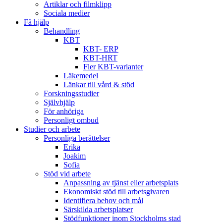
Artiklar och filmklipp
Sociala medier
Få hjälp
Behandling
KBT
KBT- ERP
KBT-HRT
Fler KBT-varianter
Läkemedel
Länkar till vård & stöd
Forskningsstudier
Självhjälp
För anhöriga
Personligt ombud
Studier och arbete
Personliga berättelser
Erika
Joakim
Sofia
Stöd vid arbete
Anpassning av tjänst eller arbetsplats
Ekonomiskt stöd till arbetsgivaren
Identifiera behov och mål
Särskilda arbetsplatser
Stödfunktioner inom Stockholms stad