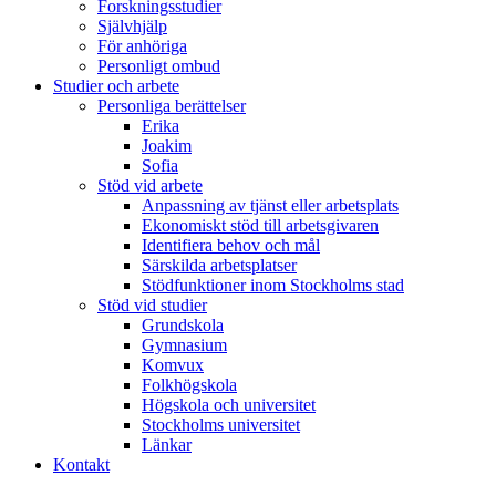
Forskningsstudier
Självhjälp
För anhöriga
Personligt ombud
Studier och arbete
Personliga berättelser
Erika
Joakim
Sofia
Stöd vid arbete
Anpassning av tjänst eller arbetsplats
Ekonomiskt stöd till arbetsgivaren
Identifiera behov och mål
Särskilda arbetsplatser
Stödfunktioner inom Stockholms stad
Stöd vid studier
Grundskola
Gymnasium
Komvux
Folkhögskola
Högskola och universitet
Stockholms universitet
Länkar
Kontakt