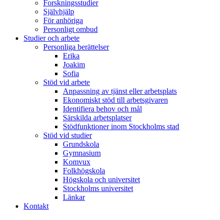
Forskningsstudier
Självhjälp
För anhöriga
Personligt ombud
Studier och arbete
Personliga berättelser
Erika
Joakim
Sofia
Stöd vid arbete
Anpassning av tjänst eller arbetsplats
Ekonomiskt stöd till arbetsgivaren
Identifiera behov och mål
Särskilda arbetsplatser
Stödfunktioner inom Stockholms stad
Stöd vid studier
Grundskola
Gymnasium
Komvux
Folkhögskola
Högskola och universitet
Stockholms universitet
Länkar
Kontakt