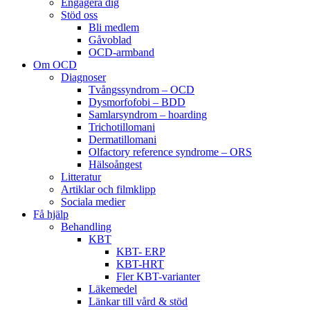
Engagera dig
Stöd oss
Bli medlem
Gåvoblad
OCD-armband
Om OCD
Diagnoser
Tvångssyndrom – OCD
Dysmorfofobi – BDD
Samlarsyndrom – hoarding
Trichotillomani
Dermatillomani
Olfactory reference syndrome – ORS
Hälsoångest
Litteratur
Artiklar och filmklipp
Sociala medier
Få hjälp
Behandling
KBT
KBT- ERP
KBT-HRT
Fler KBT-varianter
Läkemedel
Länkar till vård & stöd