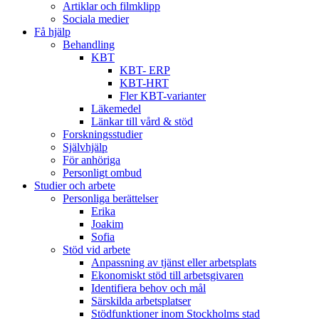
Artiklar och filmklipp
Sociala medier
Få hjälp
Behandling
KBT
KBT- ERP
KBT-HRT
Fler KBT-varianter
Läkemedel
Länkar till vård & stöd
Forskningsstudier
Självhjälp
För anhöriga
Personligt ombud
Studier och arbete
Personliga berättelser
Erika
Joakim
Sofia
Stöd vid arbete
Anpassning av tjänst eller arbetsplats
Ekonomiskt stöd till arbetsgivaren
Identifiera behov och mål
Särskilda arbetsplatser
Stödfunktioner inom Stockholms stad