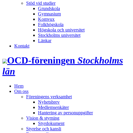
Stöd vid studier
Grundskola
Gymnasium
Komvux
Folkhögskola
Högskola och universitet
Stockholms universitet
Länkar
Kontakt
OCD‑föreningen
Stockholms
län
Hem
Om oss
Föreningens verksamhet
Nyhetsbrev
Medlemsenkäter
Hantering av personuppgifter
Vision & styrning
Styrdokument
Styrelse och kansli