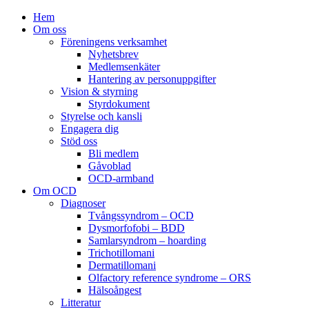
Hem
Om oss
Föreningens verksamhet
Nyhetsbrev
Medlemsenkäter
Hantering av personuppgifter
Vision & styrning
Styrdokument
Styrelse och kansli
Engagera dig
Stöd oss
Bli medlem
Gåvoblad
OCD-armband
Om OCD
Diagnoser
Tvångssyndrom – OCD
Dysmorfofobi – BDD
Samlarsyndrom – hoarding
Trichotillomani
Dermatillomani
Olfactory reference syndrome – ORS
Hälsoångest
Litteratur