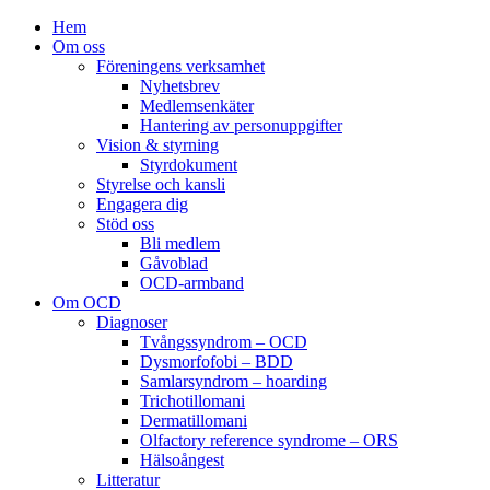
Hem
Om oss
Föreningens verksamhet
Nyhetsbrev
Medlemsenkäter
Hantering av personuppgifter
Vision & styrning
Styrdokument
Styrelse och kansli
Engagera dig
Stöd oss
Bli medlem
Gåvoblad
OCD-armband
Om OCD
Diagnoser
Tvångssyndrom – OCD
Dysmorfofobi – BDD
Samlarsyndrom – hoarding
Trichotillomani
Dermatillomani
Olfactory reference syndrome – ORS
Hälsoångest
Litteratur