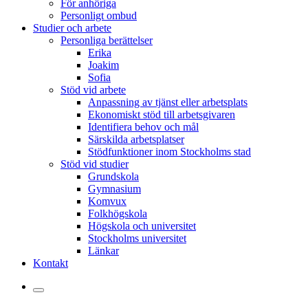
För anhöriga
Personligt ombud
Studier och arbete
Personliga berättelser
Erika
Joakim
Sofia
Stöd vid arbete
Anpassning av tjänst eller arbetsplats
Ekonomiskt stöd till arbetsgivaren
Identifiera behov och mål
Särskilda arbetsplatser
Stödfunktioner inom Stockholms stad
Stöd vid studier
Grundskola
Gymnasium
Komvux
Folkhögskola
Högskola och universitet
Stockholms universitet
Länkar
Kontakt