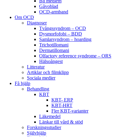
Bli medlem
Gåvoblad
OCD-armband
Om OCD
Diagnoser
Tvångssyndrom – OCD
Dysmorfofobi – BDD
Samlarsyndrom – hoarding
Trichotillomani
Dermatillomani
Olfactory reference syndrome – ORS
Hälsoångest
Litteratur
Artiklar och filmklipp
Sociala medier
Få hjälp
Behandling
KBT
KBT- ERP
KBT-HRT
Fler KBT-varianter
Läkemedel
Länkar till vård & stöd
Forskningsstudier
Självhjälp