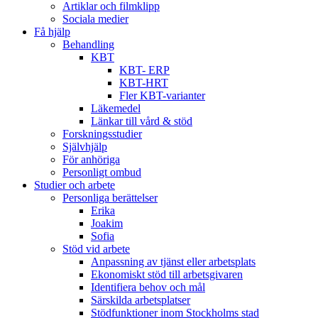
Artiklar och filmklipp
Sociala medier
Få hjälp
Behandling
KBT
KBT- ERP
KBT-HRT
Fler KBT-varianter
Läkemedel
Länkar till vård & stöd
Forskningsstudier
Självhjälp
För anhöriga
Personligt ombud
Studier och arbete
Personliga berättelser
Erika
Joakim
Sofia
Stöd vid arbete
Anpassning av tjänst eller arbetsplats
Ekonomiskt stöd till arbetsgivaren
Identifiera behov och mål
Särskilda arbetsplatser
Stödfunktioner inom Stockholms stad