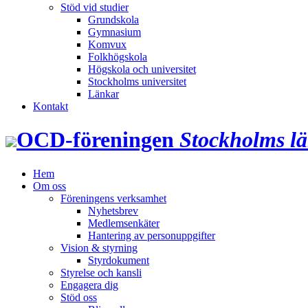
Stöd vid studier
Grundskola
Gymnasium
Komvux
Folkhögskola
Högskola och universitet
Stockholms universitet
Länkar
Kontakt
OCD‑föreningen
Stockholms l
Hem
Om oss
Föreningens verksamhet
Nyhetsbrev
Medlemsenkäter
Hantering av personuppgifter
Vision & styrning
Styrdokument
Styrelse och kansli
Engagera dig
Stöd oss