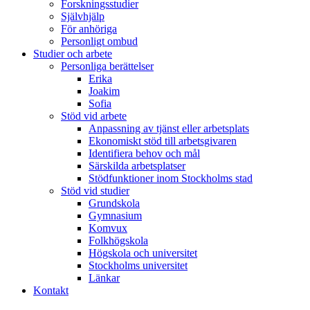
Forskningsstudier
Självhjälp
För anhöriga
Personligt ombud
Studier och arbete
Personliga berättelser
Erika
Joakim
Sofia
Stöd vid arbete
Anpassning av tjänst eller arbetsplats
Ekonomiskt stöd till arbetsgivaren
Identifiera behov och mål
Särskilda arbetsplatser
Stödfunktioner inom Stockholms stad
Stöd vid studier
Grundskola
Gymnasium
Komvux
Folkhögskola
Högskola och universitet
Stockholms universitet
Länkar
Kontakt