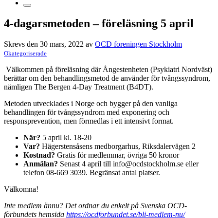
4-dagarsmetoden – föreläsning 5 april
Skrevs den 30 mars, 2022 av
OCD foreningen Stockholm
Okategoriserade
Välkommen på föreläsning där Ångestenheten (Psykiatri Nordväst)
berättar om den behandlingsmetod de använder för tvångssyndrom,
nämligen The Bergen 4-Day Treatment (B4DT).
Metoden utvecklades i Norge och bygger på den vanliga
behandlingen för tvångssyndrom med exponering och
responsprevention, men förmedlas i ett intensivt format.
När?
5 april kl. 18-20
Var?
Hägerstensåsens medborgarhus, Riksdalervägen 2
Kostnad?
Gratis för medlemmar, övriga 50 kronor
Anmälan?
Senast 4 april till info@ocdstockholm.se eller
telefon 08-669 3039. Begränsat antal platser.
Välkomna!
Inte medlem ännu? Det ordnar du enkelt på Svenska OCD-
förbundets hemsida
https://ocdforbundet.se/bli-medlem-nu/