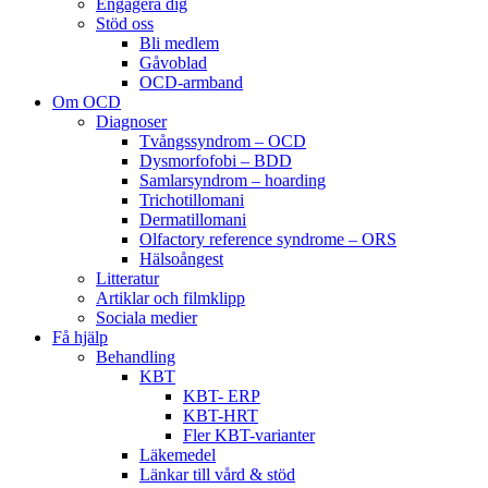
Engagera dig
Stöd oss
Bli medlem
Gåvoblad
OCD-armband
Om OCD
Diagnoser
Tvångssyndrom – OCD
Dysmorfofobi – BDD
Samlarsyndrom – hoarding
Trichotillomani
Dermatillomani
Olfactory reference syndrome – ORS
Hälsoångest
Litteratur
Artiklar och filmklipp
Sociala medier
Få hjälp
Behandling
KBT
KBT- ERP
KBT-HRT
Fler KBT-varianter
Läkemedel
Länkar till vård & stöd