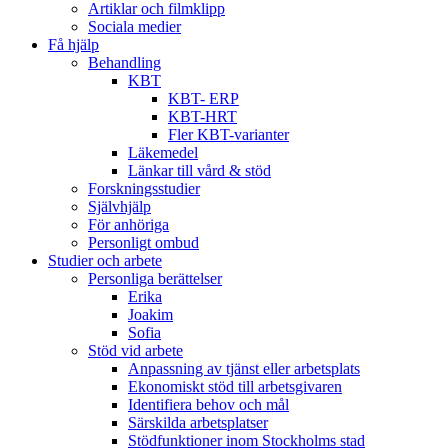
Artiklar och filmklipp
Sociala medier
Få hjälp
Behandling
KBT
KBT- ERP
KBT-HRT
Fler KBT-varianter
Läkemedel
Länkar till vård & stöd
Forskningsstudier
Självhjälp
För anhöriga
Personligt ombud
Studier och arbete
Personliga berättelser
Erika
Joakim
Sofia
Stöd vid arbete
Anpassning av tjänst eller arbetsplats
Ekonomiskt stöd till arbetsgivaren
Identifiera behov och mål
Särskilda arbetsplatser
Stödfunktioner inom Stockholms stad