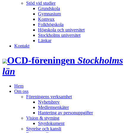
Stöd vid studier
Grundskola
Gymnasium
Komvux
Folkhögskola
Högskola och universitet
Stockholms universitet
Länkar
Kontakt
OCD‑föreningen
Stockholms
län
Hem
Om oss
Föreningens verksamhet
Nyhetsbrev
Medlemsenkäter
Hantering av personuppgifter
Vision & styrning
Styrdokument
Styrelse och kansli