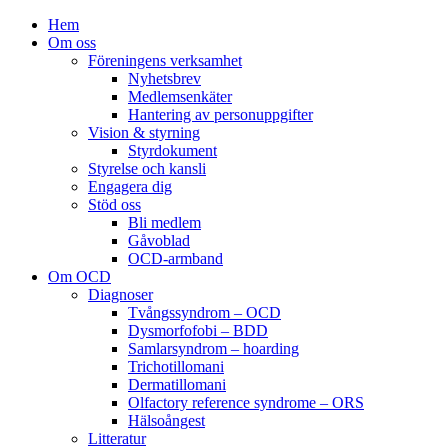
Hem
Om oss
Föreningens verksamhet
Nyhetsbrev
Medlemsenkäter
Hantering av personuppgifter
Vision & styrning
Styrdokument
Styrelse och kansli
Engagera dig
Stöd oss
Bli medlem
Gåvoblad
OCD-armband
Om OCD
Diagnoser
Tvångssyndrom – OCD
Dysmorfofobi – BDD
Samlarsyndrom – hoarding
Trichotillomani
Dermatillomani
Olfactory reference syndrome – ORS
Hälsoångest
Litteratur