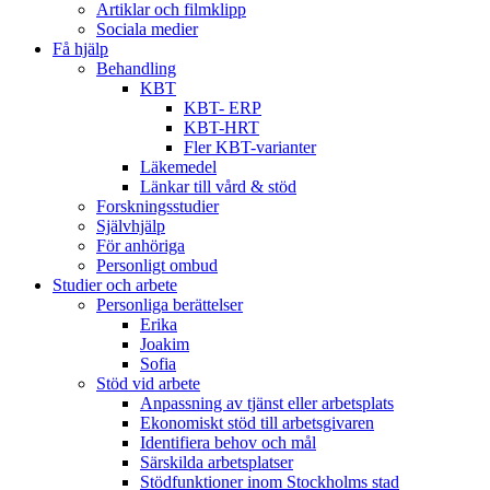
Artiklar och filmklipp
Sociala medier
Få hjälp
Behandling
KBT
KBT- ERP
KBT-HRT
Fler KBT-varianter
Läkemedel
Länkar till vård & stöd
Forskningsstudier
Självhjälp
För anhöriga
Personligt ombud
Studier och arbete
Personliga berättelser
Erika
Joakim
Sofia
Stöd vid arbete
Anpassning av tjänst eller arbetsplats
Ekonomiskt stöd till arbetsgivaren
Identifiera behov och mål
Särskilda arbetsplatser
Stödfunktioner inom Stockholms stad