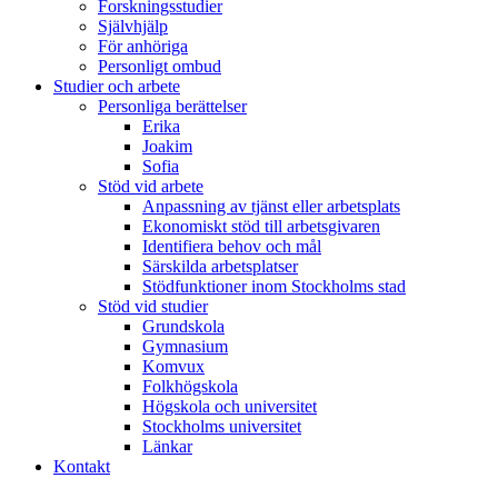
Forskningsstudier
Självhjälp
För anhöriga
Personligt ombud
Studier och arbete
Personliga berättelser
Erika
Joakim
Sofia
Stöd vid arbete
Anpassning av tjänst eller arbetsplats
Ekonomiskt stöd till arbetsgivaren
Identifiera behov och mål
Särskilda arbetsplatser
Stödfunktioner inom Stockholms stad
Stöd vid studier
Grundskola
Gymnasium
Komvux
Folkhögskola
Högskola och universitet
Stockholms universitet
Länkar
Kontakt