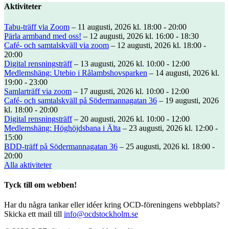
Aktiviteter
Tabu-träff via Zoom
– 11 augusti, 2026 kl. 18:00 - 20:00
Pärla armband med oss!
– 12 augusti, 2026 kl. 16:00 - 18:30
Café- och samtalskväll via zoom
– 12 augusti, 2026 kl. 18:00 -
20:00
Digital rensningsträff
– 13 augusti, 2026 kl. 10:00 - 12:00
Medlemshäng: Utebio i Rålambshovsparken
– 14 augusti, 2026 kl.
19:00 - 23:00
Samlarträff via zoom
– 17 augusti, 2026 kl. 10:00 - 12:00
Café- och samtalskväll på Södermannagatan 36
– 19 augusti, 2026
kl. 18:00 - 20:00
Digital rensningsträff
– 20 augusti, 2026 kl. 10:00 - 12:00
Medlemshäng: Höghöjdsbana i Älta
– 23 augusti, 2026 kl. 12:00 -
15:00
BDD-träff på Södermannagatan 36
– 25 augusti, 2026 kl. 18:00 -
20:00
Alla aktiviteter
Tyck till om webben!
Har du några tankar eller idéer kring OCD-föreningens webbplats?
Skicka ett mail till
info@ocdstockholm.se