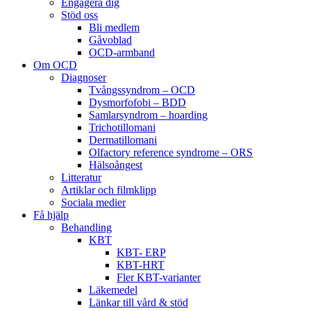
Engagera dig
Stöd oss
Bli medlem
Gåvoblad
OCD-armband
Om OCD
Diagnoser
Tvångssyndrom – OCD
Dysmorfofobi – BDD
Samlarsyndrom – hoarding
Trichotillomani
Dermatillomani
Olfactory reference syndrome – ORS
Hälsoångest
Litteratur
Artiklar och filmklipp
Sociala medier
Få hjälp
Behandling
KBT
KBT- ERP
KBT-HRT
Fler KBT-varianter
Läkemedel
Länkar till vård & stöd