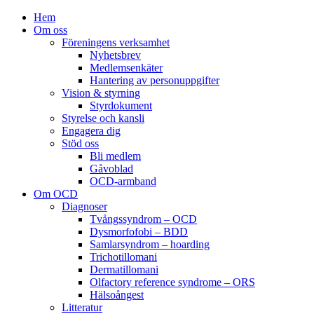
Hem
Om oss
Föreningens verksamhet
Nyhetsbrev
Medlemsenkäter
Hantering av personuppgifter
Vision & styrning
Styrdokument
Styrelse och kansli
Engagera dig
Stöd oss
Bli medlem
Gåvoblad
OCD-armband
Om OCD
Diagnoser
Tvångssyndrom – OCD
Dysmorfofobi – BDD
Samlarsyndrom – hoarding
Trichotillomani
Dermatillomani
Olfactory reference syndrome – ORS
Hälsoångest
Litteratur