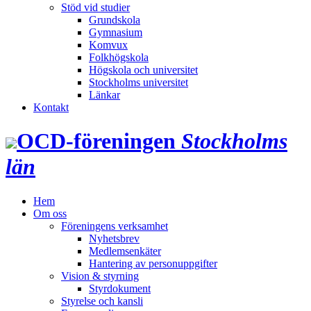
Stöd vid studier
Grundskola
Gymnasium
Komvux
Folkhögskola
Högskola och universitet
Stockholms universitet
Länkar
Kontakt
OCD‑föreningen
Stockholms
län
Hem
Om oss
Föreningens verksamhet
Nyhetsbrev
Medlemsenkäter
Hantering av personuppgifter
Vision & styrning
Styrdokument
Styrelse och kansli