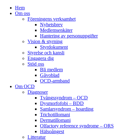
Hem
Om oss
Föreningens verksamhet
Nyhetsbrev
Medlemsenkäter
Hantering av personuppgifter
Vision & styrning
Styrdokument
Styrelse och kansli
Engagera dig
Stöd oss
Bli medlem
Gåvoblad
OCD-armband
Om OCD
Diagnoser
Tvångssyndrom – OCD
Dysmorfofobi – BDD
Samlarsyndrom – hoarding
Trichotillomani
Dermatillomani
Olfactory reference syndrome – ORS
Hälsoångest
Litteratur