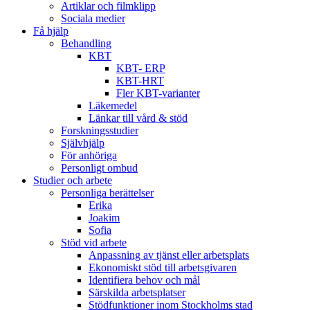
Artiklar och filmklipp
Sociala medier
Få hjälp
Behandling
KBT
KBT- ERP
KBT-HRT
Fler KBT-varianter
Läkemedel
Länkar till vård & stöd
Forskningsstudier
Självhjälp
För anhöriga
Personligt ombud
Studier och arbete
Personliga berättelser
Erika
Joakim
Sofia
Stöd vid arbete
Anpassning av tjänst eller arbetsplats
Ekonomiskt stöd till arbetsgivaren
Identifiera behov och mål
Särskilda arbetsplatser
Stödfunktioner inom Stockholms stad