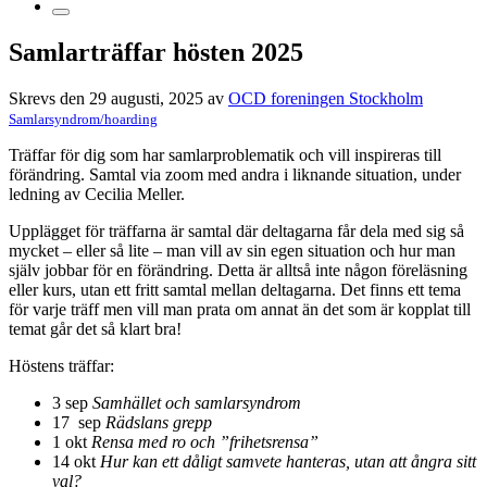
Samlarträffar hösten 2025
Skrevs den 29 augusti, 2025 av
OCD foreningen Stockholm
Samlarsyndrom/hoarding
Träffar för dig som har samlarproblematik och vill inspireras till
förändring. Samtal via zoom med andra i liknande situation, under
ledning av Cecilia Meller.
Upplägget för träffarna är samtal där deltagarna får dela med sig så
mycket – eller så lite – man vill av sin egen situation och hur man
själv jobbar för en förändring. Detta är alltså inte någon föreläsning
eller kurs, utan ett fritt samtal mellan deltagarna. Det finns ett tema
för varje träff men vill man prata om annat än det som är kopplat till
temat går det så klart bra!
Höstens träffar:
3 sep
Samhället och samlarsyndrom
17 sep
Rädslans grepp
1 okt
Rensa med ro och ”frihetsrensa”
14 okt
Hur kan ett dåligt samvete hanteras, utan att ångra sitt
val?