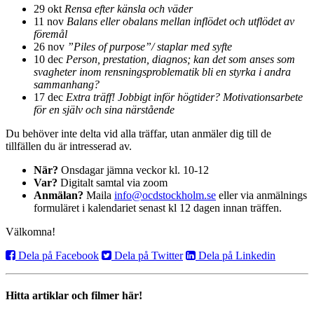
29 okt
Rensa efter känsla och väder
11 nov
Balans eller obalans mellan inflödet och utflödet av
föremål
26 nov
”Piles of purpose”/ staplar med syfte
10 dec
Person, prestation, diagnos; kan det som anses som
svagheter inom rensningsproblematik
bli en styrka i andra
sammanhang?
17 dec
Extra träff! Jobbigt inför högtider? Motivationsarbete
för en själv och sina närstående
Du behöver inte delta vid alla träffar, utan anmäler dig till de
tillfällen du är intresserad av.
När?
Onsdagar jämna veckor kl. 10-12
Var?
Digitalt samtal via zoom
Anmälan?
Maila
info@ocdstockholm.se
eller via anmälnings
formuläret i kalendariet senast kl 12 dagen innan träffen.
Välkomna!
Dela på Facebook
Dela på Twitter
Dela på Linkedin
Hitta artiklar och filmer här!