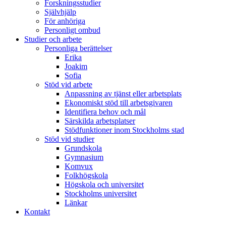
Forskningsstudier
Självhjälp
För anhöriga
Personligt ombud
Studier och arbete
Personliga berättelser
Erika
Joakim
Sofia
Stöd vid arbete
Anpassning av tjänst eller arbetsplats
Ekonomiskt stöd till arbetsgivaren
Identifiera behov och mål
Särskilda arbetsplatser
Stödfunktioner inom Stockholms stad
Stöd vid studier
Grundskola
Gymnasium
Komvux
Folkhögskola
Högskola och universitet
Stockholms universitet
Länkar
Kontakt