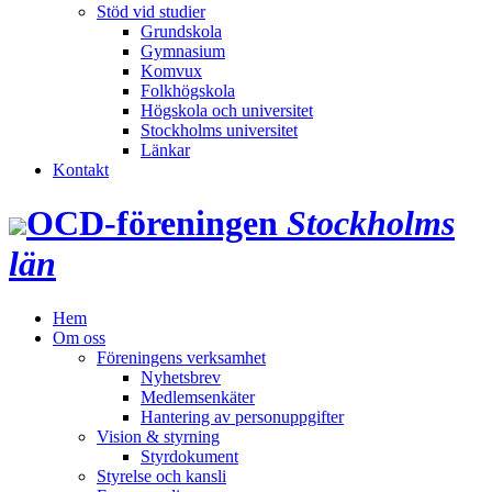
Stöd vid studier
Grundskola
Gymnasium
Komvux
Folkhögskola
Högskola och universitet
Stockholms universitet
Länkar
Kontakt
OCD‑föreningen
Stockholms
län
Hem
Om oss
Föreningens verksamhet
Nyhetsbrev
Medlemsenkäter
Hantering av personuppgifter
Vision & styrning
Styrdokument
Styrelse och kansli