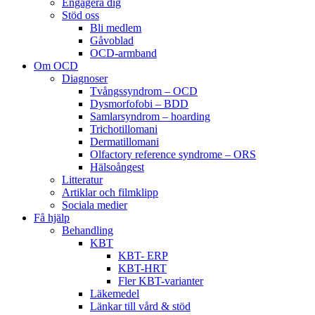
Engagera dig
Stöd oss
Bli medlem
Gåvoblad
OCD-armband
Om OCD
Diagnoser
Tvångssyndrom – OCD
Dysmorfofobi – BDD
Samlarsyndrom – hoarding
Trichotillomani
Dermatillomani
Olfactory reference syndrome – ORS
Hälsoångest
Litteratur
Artiklar och filmklipp
Sociala medier
Få hjälp
Behandling
KBT
KBT- ERP
KBT-HRT
Fler KBT-varianter
Läkemedel
Länkar till vård & stöd