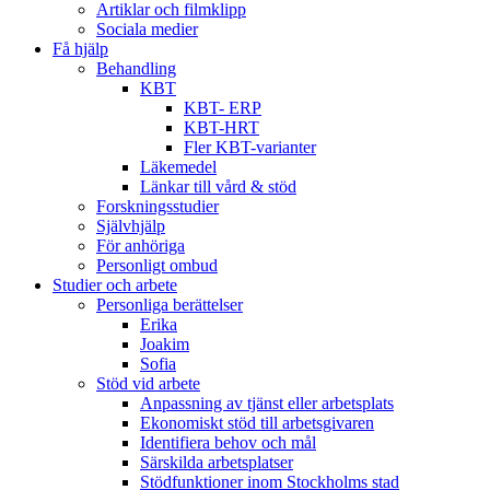
Artiklar och filmklipp
Sociala medier
Få hjälp
Behandling
KBT
KBT- ERP
KBT-HRT
Fler KBT-varianter
Läkemedel
Länkar till vård & stöd
Forskningsstudier
Självhjälp
För anhöriga
Personligt ombud
Studier och arbete
Personliga berättelser
Erika
Joakim
Sofia
Stöd vid arbete
Anpassning av tjänst eller arbetsplats
Ekonomiskt stöd till arbetsgivaren
Identifiera behov och mål
Särskilda arbetsplatser
Stödfunktioner inom Stockholms stad