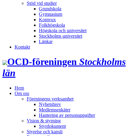
Stöd vid studier
Grundskola
Gymnasium
Komvux
Folkhögskola
Högskola och universitet
Stockholms universitet
Länkar
Kontakt
OCD‑föreningen
Stockholms
län
Hem
Om oss
Föreningens verksamhet
Nyhetsbrev
Medlemsenkäter
Hantering av personuppgifter
Vision & styrning
Styrdokument
Styrelse och kansli