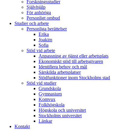
Forskningsstudier
Självhjälp
För anhöriga
Personligt ombud
Studier och arbete
Personliga berättelser
Erika
Joakim
Sofia
Stöd vid arbete
Anpassning av tjänst eller arbetsplats
Ekonomiskt stöd till arbetsgivaren
Identifiera behov och mål
Särskilda arbetsplatser
Stödfunktioner inom Stockholms stad
Stöd vid studier
Grundskola
Gymnasium
Komvux
Folkhögskola
Högskola och universitet
Stockholms universitet
Länkar
Kontakt