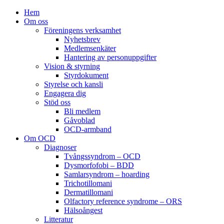
Hem
Om oss
Föreningens verksamhet
Nyhetsbrev
Medlemsenkäter
Hantering av personuppgifter
Vision & styrning
Styrdokument
Styrelse och kansli
Engagera dig
Stöd oss
Bli medlem
Gåvoblad
OCD-armband
Om OCD
Diagnoser
Tvångssyndrom – OCD
Dysmorfofobi – BDD
Samlarsyndrom – hoarding
Trichotillomani
Dermatillomani
Olfactory reference syndrome – ORS
Hälsoångest
Litteratur