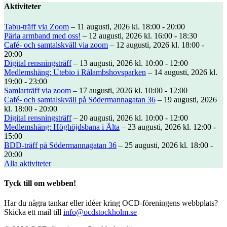
Aktiviteter
Tabu-träff via Zoom
– 11 augusti, 2026 kl. 18:00 - 20:00
Pärla armband med oss!
– 12 augusti, 2026 kl. 16:00 - 18:30
Café- och samtalskväll via zoom
– 12 augusti, 2026 kl. 18:00 -
20:00
Digital rensningsträff
– 13 augusti, 2026 kl. 10:00 - 12:00
Medlemshäng: Utebio i Rålambshovsparken
– 14 augusti, 2026 kl.
19:00 - 23:00
Samlarträff via zoom
– 17 augusti, 2026 kl. 10:00 - 12:00
Café- och samtalskväll på Södermannagatan 36
– 19 augusti, 2026
kl. 18:00 - 20:00
Digital rensningsträff
– 20 augusti, 2026 kl. 10:00 - 12:00
Medlemshäng: Höghöjdsbana i Älta
– 23 augusti, 2026 kl. 12:00 -
15:00
BDD-träff på Södermannagatan 36
– 25 augusti, 2026 kl. 18:00 -
20:00
Alla aktiviteter
Tyck till om webben!
Har du några tankar eller idéer kring OCD-föreningens webbplats?
Skicka ett mail till
info@ocdstockholm.se