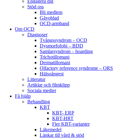
Engagera dig
Stöd oss
Bli medlem
Gåvoblad
OCD-armband
Om OCD
Diagnoser
Tvångssyndrom – OCD
Dysmorfofobi – BDD
Samlarsyndrom – hoarding
Trichotillomani
Dermatillomani
Olfactory reference syndrome – ORS
Hälsoångest
Litteratur
Artiklar och filmklipp
Sociala medier
Få hjälp
Behandling
KBT
KBT- ERP
KBT-HRT
Fler KBT-varianter
Läkemedel
Länkar till vård & stöd