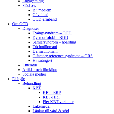
Engagera dig
Stöd oss
Bli medlem
Gåvoblad
OCD-armband
Om OCD
Diagnoser
Tvångssyndrom – OCD
Dysmorfofobi – BDD
Samlarsyndrom – hoarding
Trichotillomani
Dermatillomani
Olfactory reference syndrome – ORS
Hälsoångest
Litteratur
Artiklar och filmklipp
Sociala medier
Få hjälp
Behandling
KBT
KBT- ERP
KBT-HRT
Fler KBT-varianter
Läkemedel
Länkar till vård & stöd