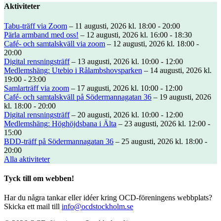
Aktiviteter
Tabu-träff via Zoom
– 11 augusti, 2026 kl. 18:00 - 20:00
Pärla armband med oss!
– 12 augusti, 2026 kl. 16:00 - 18:30
Café- och samtalskväll via zoom
– 12 augusti, 2026 kl. 18:00 -
20:00
Digital rensningsträff
– 13 augusti, 2026 kl. 10:00 - 12:00
Medlemshäng: Utebio i Rålambshovsparken
– 14 augusti, 2026 kl.
19:00 - 23:00
Samlarträff via zoom
– 17 augusti, 2026 kl. 10:00 - 12:00
Café- och samtalskväll på Södermannagatan 36
– 19 augusti, 2026
kl. 18:00 - 20:00
Digital rensningsträff
– 20 augusti, 2026 kl. 10:00 - 12:00
Medlemshäng: Höghöjdsbana i Älta
– 23 augusti, 2026 kl. 12:00 -
15:00
BDD-träff på Södermannagatan 36
– 25 augusti, 2026 kl. 18:00 -
20:00
Alla aktiviteter
Tyck till om webben!
Har du några tankar eller idéer kring OCD-föreningens webbplats?
Skicka ett mail till
info@ocdstockholm.se