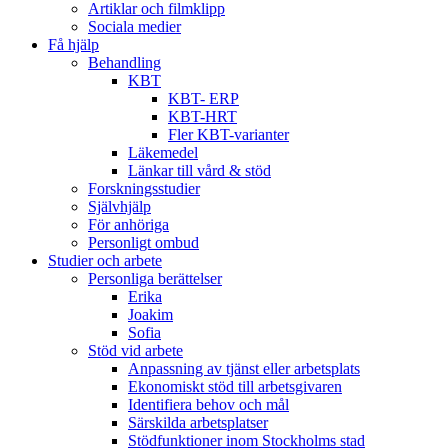
Artiklar och filmklipp
Sociala medier
Få hjälp
Behandling
KBT
KBT- ERP
KBT-HRT
Fler KBT-varianter
Läkemedel
Länkar till vård & stöd
Forskningsstudier
Självhjälp
För anhöriga
Personligt ombud
Studier och arbete
Personliga berättelser
Erika
Joakim
Sofia
Stöd vid arbete
Anpassning av tjänst eller arbetsplats
Ekonomiskt stöd till arbetsgivaren
Identifiera behov och mål
Särskilda arbetsplatser
Stödfunktioner inom Stockholms stad