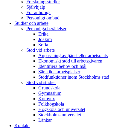
Forskningsstudier
Självhjälp
För anhöriga
Personligt ombud
Studier och arbete
Personliga berättelser
Erika
Joakim
Sofia
Stöd vid arbete
Anpassning av tjänst eller arbetsplats
Ekonomiskt stöd till arbetsgivaren
Identifiera behov och mål
Särskilda arbetsplatser
Stödfunktioner inom Stockholms stad
Stöd vid studier
Grundskola
Gymnasium
Komvux
Folkhögskola
Högskola och universitet
Stockholms universitet
Länkar
Kontakt