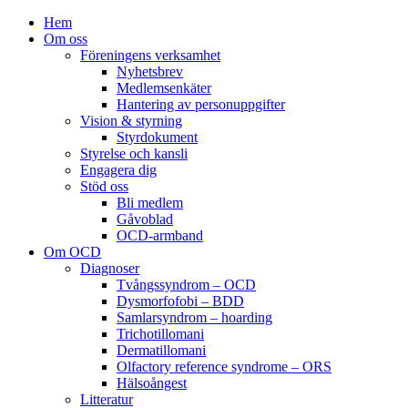
Hem
Om oss
Föreningens verksamhet
Nyhetsbrev
Medlemsenkäter
Hantering av personuppgifter
Vision & styrning
Styrdokument
Styrelse och kansli
Engagera dig
Stöd oss
Bli medlem
Gåvoblad
OCD-armband
Om OCD
Diagnoser
Tvångssyndrom – OCD
Dysmorfofobi – BDD
Samlarsyndrom – hoarding
Trichotillomani
Dermatillomani
Olfactory reference syndrome – ORS
Hälsoångest
Litteratur