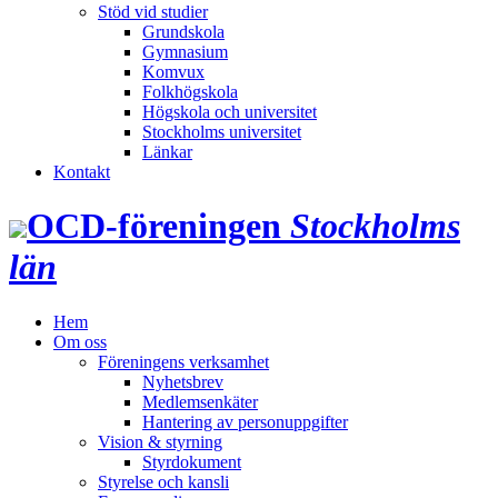
Stöd vid studier
Grundskola
Gymnasium
Komvux
Folkhögskola
Högskola och universitet
Stockholms universitet
Länkar
Kontakt
OCD‑föreningen
Stockholms
län
Hem
Om oss
Föreningens verksamhet
Nyhetsbrev
Medlemsenkäter
Hantering av personuppgifter
Vision & styrning
Styrdokument
Styrelse och kansli