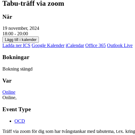
Tabu-träff via zoom
När
19 november, 2024
18:00 - 20:00
Lägg till i kalender
Ladda ner ICS
Google Kalender
iCalendar
Office 365
Outlook Live
Bokningar
Bokning stängd
Var
Online
Online,
Event Type
OCD
Träff via zoom för dig som har tvångstankar med tabutema, t.ex. kring a