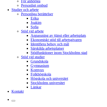
För anhöriga
Personligt ombud
Studier och arbete
Personliga berättelser
Erika
Joakim
Sofia
Stöd vid arbete
Anpassning av tjänst eller arbetsplats
Ekonomiskt stöd till arbetsgivaren
Identifiera behov och mål
Särskilda arbetsplatser
Stödfunktioner inom Stockholms stad
Stöd vid studier
Grundskola
Gymnasium
Komvux
Folkhögskola
Högskola och universitet
Stockholms universitet
Länkar
Kontakt