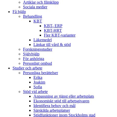
Artiklar och filmklipp
Sociala medier
Få hjälp
Behandling
KBT
KBT- ERP
KBT-HRT
Fler KBT-varianter
Läkemedel
Länkar till vård & stöd
Forskningsstudier
Självhjälp
För anhöriga
Personligt ombud
Studier och arbete
Personliga berättelser
Erika
Joakim
Sofia
Stöd vid arbete
Anpassning av tjänst eller arbetsplats
Ekonomiskt stöd till arbetsgivaren
Identifiera behov och mål
Särskilda arbetsplatser
Stödfunktioner inom Stockholms stad