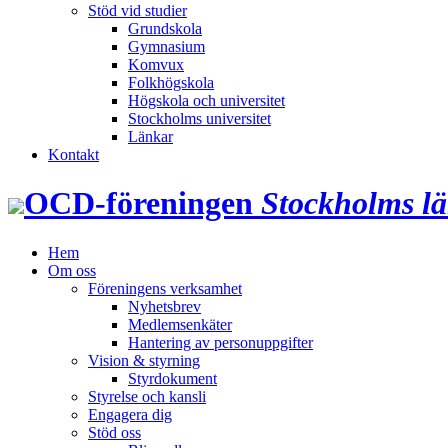
Stöd vid studier
Grundskola
Gymnasium
Komvux
Folkhögskola
Högskola och universitet
Stockholms universitet
Länkar
Kontakt
OCD‑föreningen
Stockholms l
Hem
Om oss
Föreningens verksamhet
Nyhetsbrev
Medlemsenkäter
Hantering av personuppgifter
Vision & styrning
Styrdokument
Styrelse och kansli
Engagera dig
Stöd oss