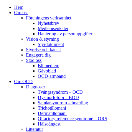
Hem
Om oss
Föreningens verksamhet
Nyhetsbrev
Medlemsenkäter
Hantering av personuppgifter
Vision & styrning
Styrdokument
Styrelse och kansli
Engagera dig
Stöd oss
Bli medlem
Gåvoblad
OCD-armband
Om OCD
Diagnoser
Tvångssyndrom – OCD
Dysmorfofobi – BDD
Samlarsyndrom – hoarding
Trichotillomani
Dermatillomani
Olfactory reference syndrome – ORS
Hälsoångest
Litteratur