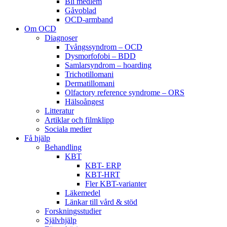
Bli medlem
Gåvoblad
OCD-armband
Om OCD
Diagnoser
Tvångssyndrom – OCD
Dysmorfofobi – BDD
Samlarsyndrom – hoarding
Trichotillomani
Dermatillomani
Olfactory reference syndrome – ORS
Hälsoångest
Litteratur
Artiklar och filmklipp
Sociala medier
Få hjälp
Behandling
KBT
KBT- ERP
KBT-HRT
Fler KBT-varianter
Läkemedel
Länkar till vård & stöd
Forskningsstudier
Självhjälp