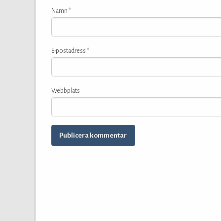
Namn
*
E-postadress
*
Webbplats