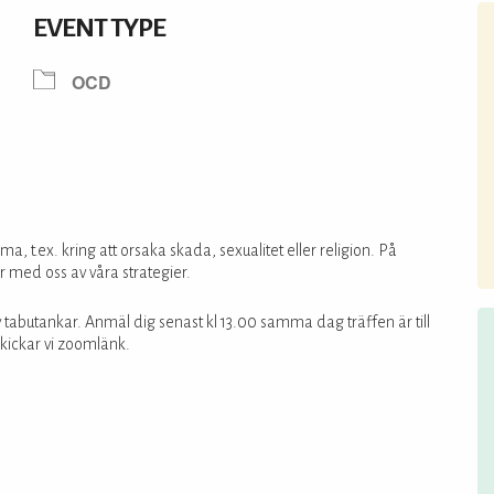
EVENT TYPE
OCD
 t.ex. kring att orsaka skada, sexualitet eller religion. På
r med oss av våra strategier.
tabutankar. Anmäl dig senast kl 13.00 samma dag träffen är till
skickar vi zoomlänk.