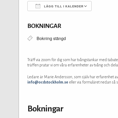
LÄGG TILL I KALENDER
Ladda ner ICS
Google Kalender
iCalendar
Office 365
Outlook Live
BOKNINGAR
Bokning stängd
Träff via zoom för dig som har tvångstankar med tabutema,
träffen pratar vi om våra erfarenheter av tvång och dela
Ledare är Marie Andersson, som själv har erfarenhet av 
info@ocdstockholm.se
eller via formuläret nedan så 
Bokningar