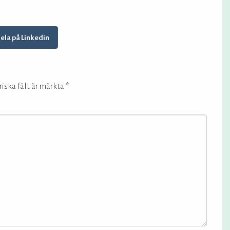
ela på Linkedin
iska fält är märkta
*