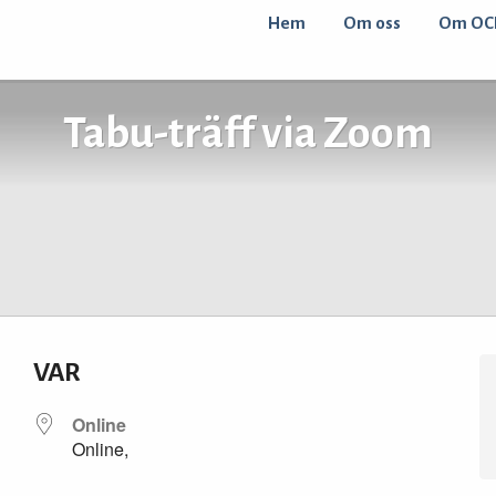
Hem
Om oss
Om OC
Tabu-träff via Zoom
VAR
Online
Online,