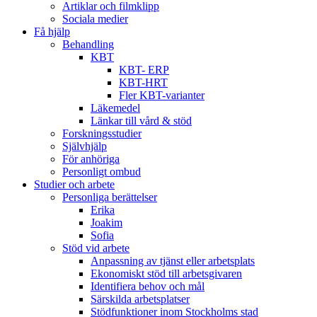
Artiklar och filmklipp
Sociala medier
Få hjälp
Behandling
KBT
KBT- ERP
KBT-HRT
Fler KBT-varianter
Läkemedel
Länkar till vård & stöd
Forskningsstudier
Självhjälp
För anhöriga
Personligt ombud
Studier och arbete
Personliga berättelser
Erika
Joakim
Sofia
Stöd vid arbete
Anpassning av tjänst eller arbetsplats
Ekonomiskt stöd till arbetsgivaren
Identifiera behov och mål
Särskilda arbetsplatser
Stödfunktioner inom Stockholms stad