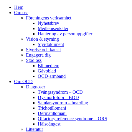
Hem
Om oss
Föreningens verksamhet
Nyhetsbrev
Medlemsenkäter
Hantering av personuppgifter
Vision & styrning
Styrdokument
Styrelse och kansli
Engagera dig
Stöd oss
Bli medlem
Gåvoblad
OCD-armband
Om OCD
Diagnoser
Tvångssyndrom – OCD
Dysmorfofobi – BDD
Samlarsyndrom – hoarding
Trichotillomani
Dermatillomani
Olfactory reference syndrome – ORS
Hälsoångest
Litteratur