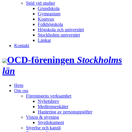
Stöd vid studier
Grundskola
Gymnasium
Komvux
Folkhögskola
Högskola och universitet
Stockholms universitet
Länkar
Kontakt
OCD‑föreningen
Stockholms
län
Hem
Om oss
Föreningens verksamhet
Nyhetsbrev
Medlemsenkäter
Hantering av personuppgifter
Vision & styrning
Styrdokument
Styrelse och kansli