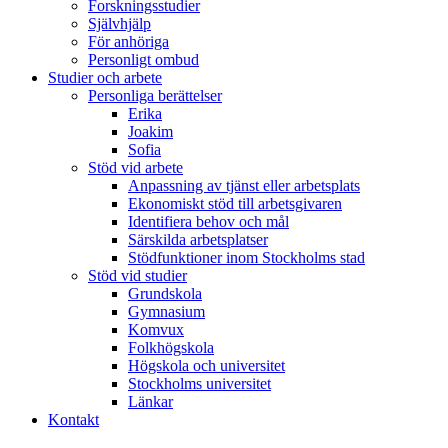
Forskningsstudier
Självhjälp
För anhöriga
Personligt ombud
Studier och arbete
Personliga berättelser
Erika
Joakim
Sofia
Stöd vid arbete
Anpassning av tjänst eller arbetsplats
Ekonomiskt stöd till arbetsgivaren
Identifiera behov och mål
Särskilda arbetsplatser
Stödfunktioner inom Stockholms stad
Stöd vid studier
Grundskola
Gymnasium
Komvux
Folkhögskola
Högskola och universitet
Stockholms universitet
Länkar
Kontakt