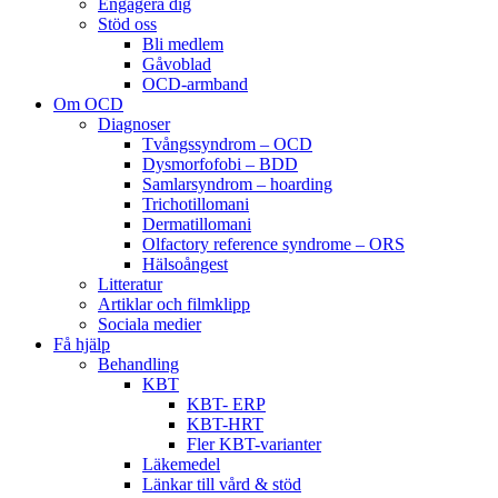
Engagera dig
Stöd oss
Bli medlem
Gåvoblad
OCD-armband
Om OCD
Diagnoser
Tvångssyndrom – OCD
Dysmorfofobi – BDD
Samlarsyndrom – hoarding
Trichotillomani
Dermatillomani
Olfactory reference syndrome – ORS
Hälsoångest
Litteratur
Artiklar och filmklipp
Sociala medier
Få hjälp
Behandling
KBT
KBT- ERP
KBT-HRT
Fler KBT-varianter
Läkemedel
Länkar till vård & stöd