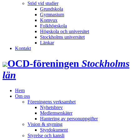
Stöd vid studier
Grundskola
Gymnasium
Komvux
Folkhögskola
Högskola och universitet
Stockholms universitet
Länkar
Kontakt
OCD‑föreningen
Stockholms
län
Hem
Om oss
Föreningens verksamhet
Nyhetsbrev
Medlemsenkäter
Hantering av personuppgifter
Vision & styrning
Styrdokument
Styrelse och kansli