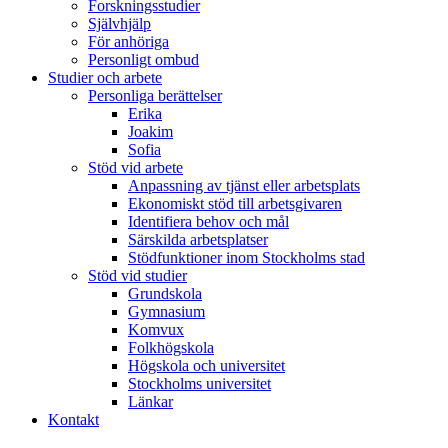
Forskningsstudier
Självhjälp
För anhöriga
Personligt ombud
Studier och arbete
Personliga berättelser
Erika
Joakim
Sofia
Stöd vid arbete
Anpassning av tjänst eller arbetsplats
Ekonomiskt stöd till arbetsgivaren
Identifiera behov och mål
Särskilda arbetsplatser
Stödfunktioner inom Stockholms stad
Stöd vid studier
Grundskola
Gymnasium
Komvux
Folkhögskola
Högskola och universitet
Stockholms universitet
Länkar
Kontakt