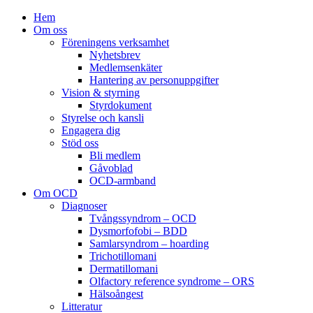
Hem
Om oss
Föreningens verksamhet
Nyhetsbrev
Medlemsenkäter
Hantering av personuppgifter
Vision & styrning
Styrdokument
Styrelse och kansli
Engagera dig
Stöd oss
Bli medlem
Gåvoblad
OCD-armband
Om OCD
Diagnoser
Tvångssyndrom – OCD
Dysmorfofobi – BDD
Samlarsyndrom – hoarding
Trichotillomani
Dermatillomani
Olfactory reference syndrome – ORS
Hälsoångest
Litteratur