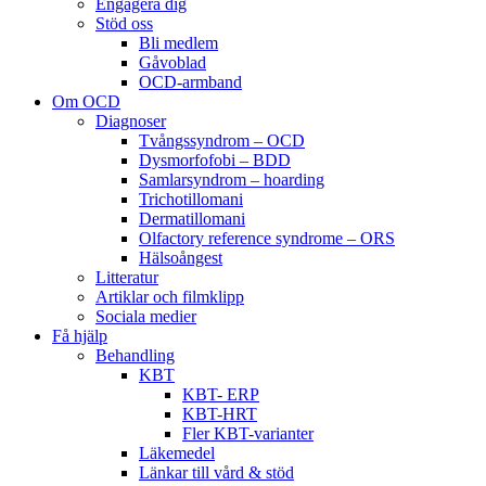
Engagera dig
Stöd oss
Bli medlem
Gåvoblad
OCD-armband
Om OCD
Diagnoser
Tvångssyndrom – OCD
Dysmorfofobi – BDD
Samlarsyndrom – hoarding
Trichotillomani
Dermatillomani
Olfactory reference syndrome – ORS
Hälsoångest
Litteratur
Artiklar och filmklipp
Sociala medier
Få hjälp
Behandling
KBT
KBT- ERP
KBT-HRT
Fler KBT-varianter
Läkemedel
Länkar till vård & stöd