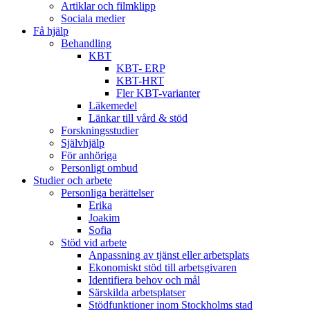
Artiklar och filmklipp
Sociala medier
Få hjälp
Behandling
KBT
KBT- ERP
KBT-HRT
Fler KBT-varianter
Läkemedel
Länkar till vård & stöd
Forskningsstudier
Självhjälp
För anhöriga
Personligt ombud
Studier och arbete
Personliga berättelser
Erika
Joakim
Sofia
Stöd vid arbete
Anpassning av tjänst eller arbetsplats
Ekonomiskt stöd till arbetsgivaren
Identifiera behov och mål
Särskilda arbetsplatser
Stödfunktioner inom Stockholms stad