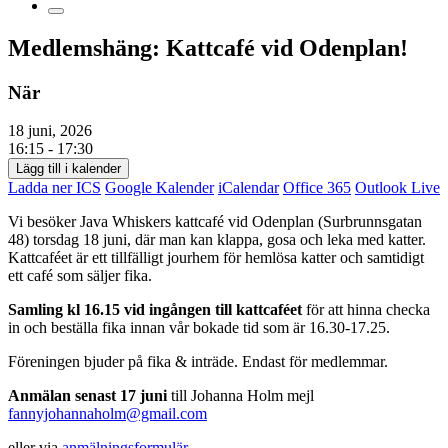
Medlemshäng: Kattcafé vid Odenplan!
När
18 juni, 2026
16:15 - 17:30
Lägg till i kalender
Ladda ner ICS
Google Kalender
iCalendar
Office 365
Outlook Live
Vi besöker Java Whiskers kattcafé vid Odenplan (Surbrunnsgatan
48) torsdag 18 juni, där man kan klappa, gosa och leka med katter.
Kattcaféet är ett tillfälligt jourhem för hemlösa katter och samtidigt
ett café som säljer fika.
Samling kl 16.15 vid ingången till kattcaféet
för att hinna checka
in och beställa fika innan vår bokade tid som är 16.30-17.25.
Föreningen bjuder på fika & inträde. Endast för medlemmar.
Anmälan senast 17 juni
till Johanna Holm mejl
fannyjohannaholm@gmail.com
eller via
anmälningsformulär