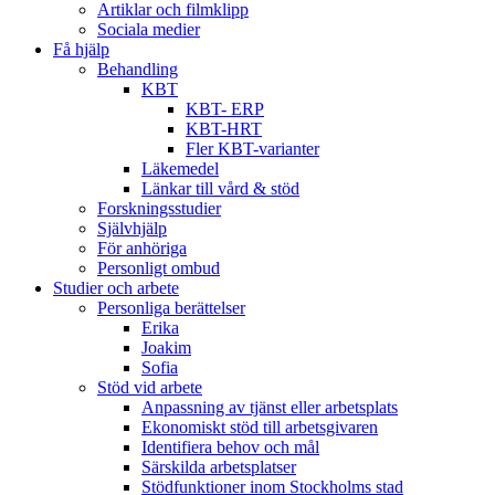
Artiklar och filmklipp
Sociala medier
Få hjälp
Behandling
KBT
KBT- ERP
KBT-HRT
Fler KBT-varianter
Läkemedel
Länkar till vård & stöd
Forskningsstudier
Självhjälp
För anhöriga
Personligt ombud
Studier och arbete
Personliga berättelser
Erika
Joakim
Sofia
Stöd vid arbete
Anpassning av tjänst eller arbetsplats
Ekonomiskt stöd till arbetsgivaren
Identifiera behov och mål
Särskilda arbetsplatser
Stödfunktioner inom Stockholms stad