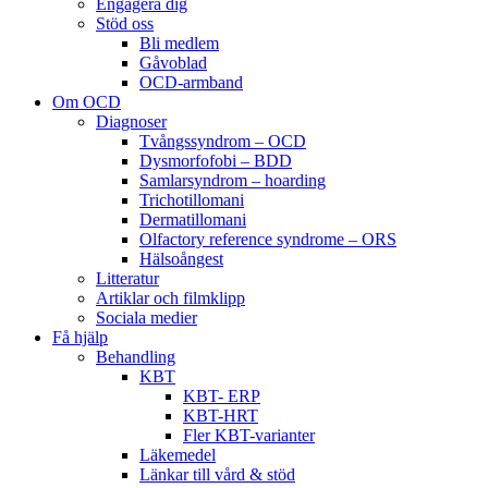
Engagera dig
Stöd oss
Bli medlem
Gåvoblad
OCD-armband
Om OCD
Diagnoser
Tvångssyndrom – OCD
Dysmorfofobi – BDD
Samlarsyndrom – hoarding
Trichotillomani
Dermatillomani
Olfactory reference syndrome – ORS
Hälsoångest
Litteratur
Artiklar och filmklipp
Sociala medier
Få hjälp
Behandling
KBT
KBT- ERP
KBT-HRT
Fler KBT-varianter
Läkemedel
Länkar till vård & stöd