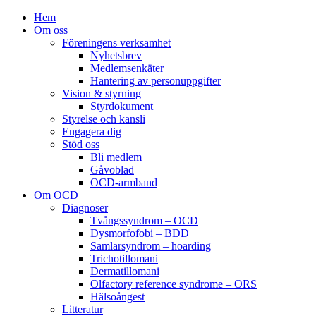
Hem
Om oss
Föreningens verksamhet
Nyhetsbrev
Medlemsenkäter
Hantering av personuppgifter
Vision & styrning
Styrdokument
Styrelse och kansli
Engagera dig
Stöd oss
Bli medlem
Gåvoblad
OCD-armband
Om OCD
Diagnoser
Tvångssyndrom – OCD
Dysmorfofobi – BDD
Samlarsyndrom – hoarding
Trichotillomani
Dermatillomani
Olfactory reference syndrome – ORS
Hälsoångest
Litteratur