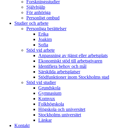
Forskningsstudier
Självhjälp
För anhöriga
Personligt ombud
Studier och arbete
Personliga berättelser
Erika
Joakim
Sofia
Stöd vid arbete
Anpassning av tjänst eller arbetsplats
Ekonomiskt stöd till arbetsgivaren
Identifiera behov och mål
Särskilda arbetsplatser
Stödfunktioner inom Stockholms stad
Stöd vid studier
Grundskola
Gymnasium
Komvux
Folkhögskola
Högskola och universitet
Stockholms universitet
Länkar
Kontakt