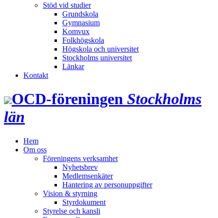
Stöd vid studier
Grundskola
Gymnasium
Komvux
Folkhögskola
Högskola och universitet
Stockholms universitet
Länkar
Kontakt
OCD‑föreningen
Stockholms
län
Hem
Om oss
Föreningens verksamhet
Nyhetsbrev
Medlemsenkäter
Hantering av personuppgifter
Vision & styrning
Styrdokument
Styrelse och kansli