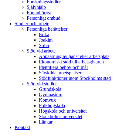
Forskningsstudier
Självhjälp
För anhöriga
Personligt ombud
Studier och arbete
Personliga berättelser
Erika
Joakim
Sofia
Stöd vid arbete
Anpassning av tjänst eller arbetsplats
Ekonomiskt stöd till arbetsgivaren
Identifiera behov och mål
Särskilda arbetsplatser
Stödfunktioner inom Stockholms stad
Stöd vid studier
Grundskola
Gymnasium
Komvux
Folkhögskola
Högskola och universitet
Stockholms universitet
Länkar
Kontakt