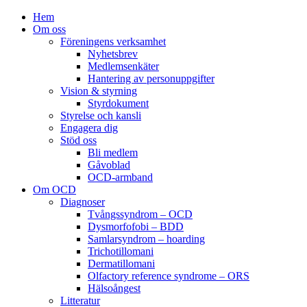
Hem
Om oss
Föreningens verksamhet
Nyhetsbrev
Medlemsenkäter
Hantering av personuppgifter
Vision & styrning
Styrdokument
Styrelse och kansli
Engagera dig
Stöd oss
Bli medlem
Gåvoblad
OCD-armband
Om OCD
Diagnoser
Tvångssyndrom – OCD
Dysmorfofobi – BDD
Samlarsyndrom – hoarding
Trichotillomani
Dermatillomani
Olfactory reference syndrome – ORS
Hälsoångest
Litteratur