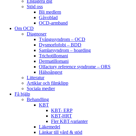
Engagera dig
Stöd oss
Bli medlem
Gåvoblad
OCD-armband
Om OCD
Diagnoser
Tvångssyndrom – OCD
Dysmorfofobi – BDD
Samlarsyndrom – hoarding
Trichotillomani
Dermatillomani
Olfactory reference syndrome – ORS
Hälsoångest
Litteratur
Artiklar och filmklipp
Sociala medier
Få hjälp
Behandling
KBT
KBT- ERP
KBT-HRT
Fler KBT-varianter
Läkemedel
Länkar till vård & stöd