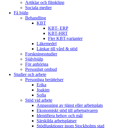
Artiklar och filmklipp
Sociala medier
Få hjälp
Behandling
KBT
KBT- ERP
KBT-HRT
Fler KBT-varianter
Läkemedel
Länkar till vård & stöd
Forskningsstudier
Självhjälp
För anhöriga
Personligt ombud
Studier och arbete
Personliga berättelser
Erika
Joakim
Sofia
Stöd vid arbete
Anpassning av tjänst eller arbetsplats
Ekonomiskt stöd till arbetsgivaren
Identifiera behov och mål
Särskilda arbetsplatser
Stödfunktioner inom Stockholms stad