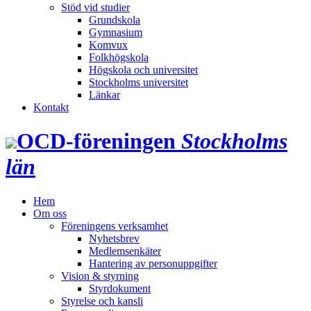
Stöd vid studier
Grundskola
Gymnasium
Komvux
Folkhögskola
Högskola och universitet
Stockholms universitet
Länkar
Kontakt
OCD‑föreningen
Stockholms
län
Hem
Om oss
Föreningens verksamhet
Nyhetsbrev
Medlemsenkäter
Hantering av personuppgifter
Vision & styrning
Styrdokument
Styrelse och kansli