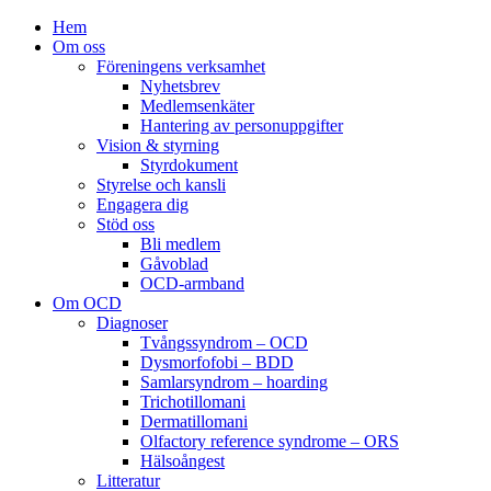
Hem
Om oss
Föreningens verksamhet
Nyhetsbrev
Medlemsenkäter
Hantering av personuppgifter
Vision & styrning
Styrdokument
Styrelse och kansli
Engagera dig
Stöd oss
Bli medlem
Gåvoblad
OCD-armband
Om OCD
Diagnoser
Tvångssyndrom – OCD
Dysmorfofobi – BDD
Samlarsyndrom – hoarding
Trichotillomani
Dermatillomani
Olfactory reference syndrome – ORS
Hälsoångest
Litteratur