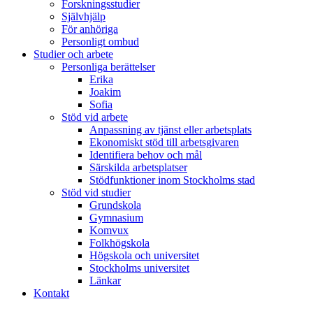
Forskningsstudier
Självhjälp
För anhöriga
Personligt ombud
Studier och arbete
Personliga berättelser
Erika
Joakim
Sofia
Stöd vid arbete
Anpassning av tjänst eller arbetsplats
Ekonomiskt stöd till arbetsgivaren
Identifiera behov och mål
Särskilda arbetsplatser
Stödfunktioner inom Stockholms stad
Stöd vid studier
Grundskola
Gymnasium
Komvux
Folkhögskola
Högskola och universitet
Stockholms universitet
Länkar
Kontakt