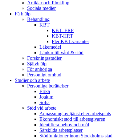
Artiklar och filmklipp
Sociala medier
Få hjälp
Behandling
KBT
KBT- ERP
KBT-HRT
Fler KBT-varianter
Läkemedel
Länkar till vård & stöd
Forskningsstudier
Självhjälp
För anhöriga
Personligt ombud
Studier och arbete
Personliga berättelser
Erika
Joakim
Sofia
Stöd vid arbete
Anpassning av tjänst eller arbetsplats
Ekonomiskt stöd till arbetsgivaren
Identifiera behov och mål
Särskilda arbetsplatser
Stödfunktioner inom Stockholms stad