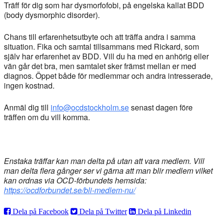
Träff för dig som har dysmorfofobi, på engelska kallat BDD
(body dysmorphic disorder).
Chans till erfarenhetsutbyte och att träffa andra i samma
situation. Fika och samtal tillsammans med Rickard, som
själv har erfarenhet av BDD. Vill du ha med en anhörig eller
vän går det bra, men samtalet sker främst mellan er med
diagnos. Öppet både för medlemmar och andra intresserade,
ingen kostnad.
Anmäl dig till
info@ocdstockholm.se
senast dagen före
träffen om du vill komma.
Enstaka träffar kan man delta på utan att vara medlem. Vill
man delta flera gånger ser vi gärna att man blir medlem vilket
kan ordnas via OCD-förbundets hemsida:
https://ocdforbundet.se/bli-medlem-nu/
Dela på Facebook
Dela på Twitter
Dela på Linkedin