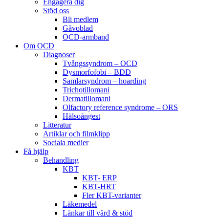
Engagera dig
Stöd oss
Bli medlem
Gåvoblad
OCD-armband
Om OCD
Diagnoser
Tvångssyndrom – OCD
Dysmorfofobi – BDD
Samlarsyndrom – hoarding
Trichotillomani
Dermatillomani
Olfactory reference syndrome – ORS
Hälsoångest
Litteratur
Artiklar och filmklipp
Sociala medier
Få hjälp
Behandling
KBT
KBT- ERP
KBT-HRT
Fler KBT-varianter
Läkemedel
Länkar till vård & stöd