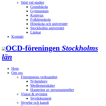
Stöd vid studier
Grundskola
Gymnasium
Komvux
Folkhögskola
Högskola och universitet
Stockholms universitet
Länkar
Kontakt
OCD‑föreningen
Stockholms
län
Hem
Om oss
Föreningens verksamhet
Nyhetsbrev
Medlemsenkäter
Hantering av personuppgifter
Vision & styrning
Styrdokument
Styrelse och kansli