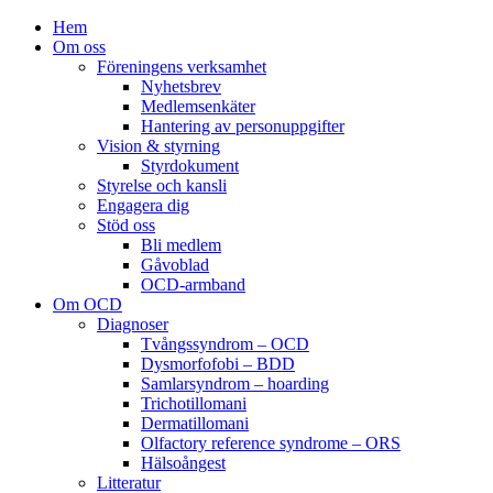
Hem
Om oss
Föreningens verksamhet
Nyhetsbrev
Medlemsenkäter
Hantering av personuppgifter
Vision & styrning
Styrdokument
Styrelse och kansli
Engagera dig
Stöd oss
Bli medlem
Gåvoblad
OCD-armband
Om OCD
Diagnoser
Tvångssyndrom – OCD
Dysmorfofobi – BDD
Samlarsyndrom – hoarding
Trichotillomani
Dermatillomani
Olfactory reference syndrome – ORS
Hälsoångest
Litteratur