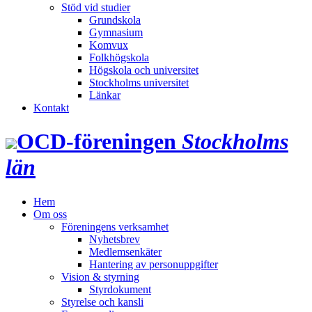
Stöd vid studier
Grundskola
Gymnasium
Komvux
Folkhögskola
Högskola och universitet
Stockholms universitet
Länkar
Kontakt
OCD‑föreningen
Stockholms
län
Hem
Om oss
Föreningens verksamhet
Nyhetsbrev
Medlemsenkäter
Hantering av personuppgifter
Vision & styrning
Styrdokument
Styrelse och kansli