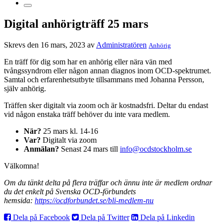
Digital anhörigträff 25 mars
Skrevs den 16 mars, 2023 av
Administratören
Anhörig
En träff för dig som har en anhörig eller nära vän med
tvångssyndrom eller någon annan diagnos inom OCD-spektrumet.
Samtal och erfarenhetsutbyte tillsammans med Johanna Persson,
själv anhörig.
Träffen sker digitalt via zoom och är kostnadsfri. Deltar du endast
vid någon enstaka träff behöver du inte vara medlem.
När?
25 mars kl. 14-16
Var?
Digitalt via zoom
Anmälan?
Senast 24 mars till
info@ocdstockholm.se
Välkomna!
Om du tänkt delta på flera träffar och ännu inte är medlem ordnar
du det enkelt på Svenska OCD-förbundets
hemsida:
https://ocdforbundet.se/bli-medlem-nu
Dela på Facebook
Dela på Twitter
Dela på Linkedin