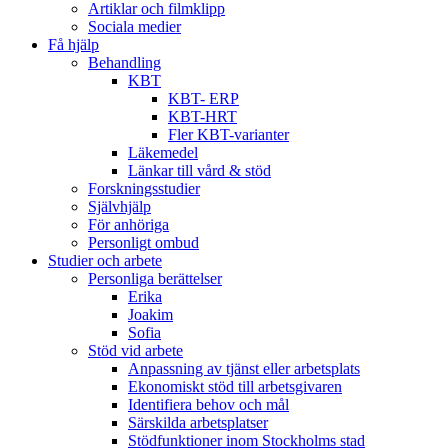
Artiklar och filmklipp
Sociala medier
Få hjälp
Behandling
KBT
KBT- ERP
KBT-HRT
Fler KBT-varianter
Läkemedel
Länkar till vård & stöd
Forskningsstudier
Självhjälp
För anhöriga
Personligt ombud
Studier och arbete
Personliga berättelser
Erika
Joakim
Sofia
Stöd vid arbete
Anpassning av tjänst eller arbetsplats
Ekonomiskt stöd till arbetsgivaren
Identifiera behov och mål
Särskilda arbetsplatser
Stödfunktioner inom Stockholms stad