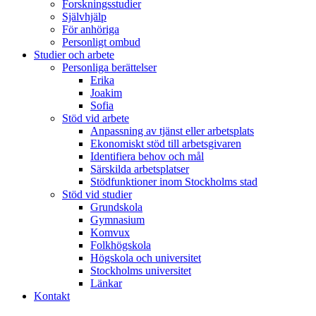
Forskningsstudier
Självhjälp
För anhöriga
Personligt ombud
Studier och arbete
Personliga berättelser
Erika
Joakim
Sofia
Stöd vid arbete
Anpassning av tjänst eller arbetsplats
Ekonomiskt stöd till arbetsgivaren
Identifiera behov och mål
Särskilda arbetsplatser
Stödfunktioner inom Stockholms stad
Stöd vid studier
Grundskola
Gymnasium
Komvux
Folkhögskola
Högskola och universitet
Stockholms universitet
Länkar
Kontakt