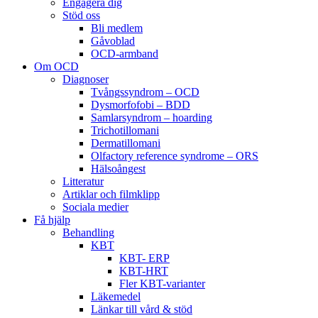
Engagera dig
Stöd oss
Bli medlem
Gåvoblad
OCD-armband
Om OCD
Diagnoser
Tvångssyndrom – OCD
Dysmorfofobi – BDD
Samlarsyndrom – hoarding
Trichotillomani
Dermatillomani
Olfactory reference syndrome – ORS
Hälsoångest
Litteratur
Artiklar och filmklipp
Sociala medier
Få hjälp
Behandling
KBT
KBT- ERP
KBT-HRT
Fler KBT-varianter
Läkemedel
Länkar till vård & stöd