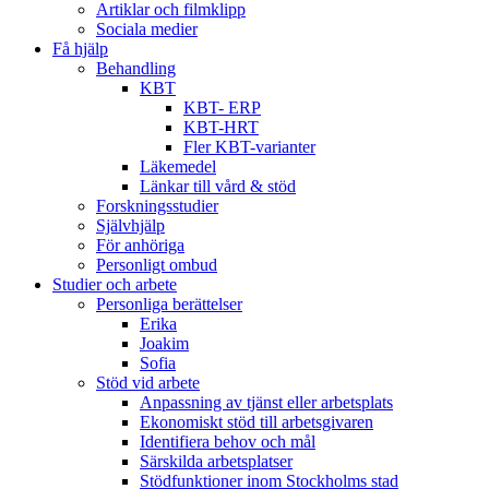
Artiklar och filmklipp
Sociala medier
Få hjälp
Behandling
KBT
KBT- ERP
KBT-HRT
Fler KBT-varianter
Läkemedel
Länkar till vård & stöd
Forskningsstudier
Självhjälp
För anhöriga
Personligt ombud
Studier och arbete
Personliga berättelser
Erika
Joakim
Sofia
Stöd vid arbete
Anpassning av tjänst eller arbetsplats
Ekonomiskt stöd till arbetsgivaren
Identifiera behov och mål
Särskilda arbetsplatser
Stödfunktioner inom Stockholms stad