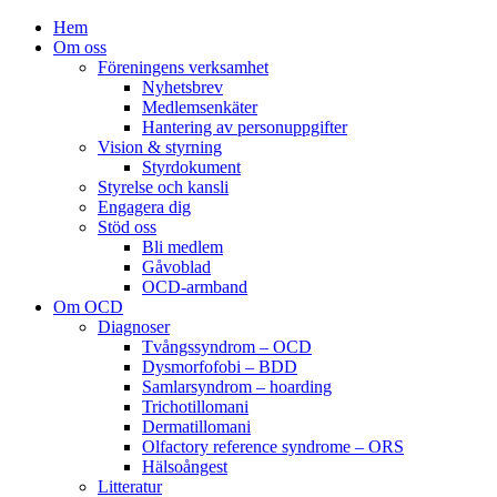
Hem
Om oss
Föreningens verksamhet
Nyhetsbrev
Medlemsenkäter
Hantering av personuppgifter
Vision & styrning
Styrdokument
Styrelse och kansli
Engagera dig
Stöd oss
Bli medlem
Gåvoblad
OCD-armband
Om OCD
Diagnoser
Tvångssyndrom – OCD
Dysmorfofobi – BDD
Samlarsyndrom – hoarding
Trichotillomani
Dermatillomani
Olfactory reference syndrome – ORS
Hälsoångest
Litteratur