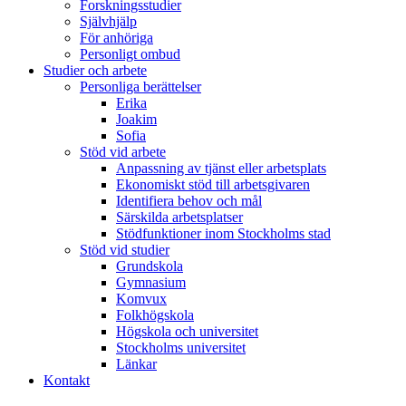
Forskningsstudier
Självhjälp
För anhöriga
Personligt ombud
Studier och arbete
Personliga berättelser
Erika
Joakim
Sofia
Stöd vid arbete
Anpassning av tjänst eller arbetsplats
Ekonomiskt stöd till arbetsgivaren
Identifiera behov och mål
Särskilda arbetsplatser
Stödfunktioner inom Stockholms stad
Stöd vid studier
Grundskola
Gymnasium
Komvux
Folkhögskola
Högskola och universitet
Stockholms universitet
Länkar
Kontakt