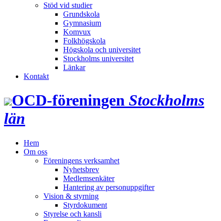
Stöd vid studier
Grundskola
Gymnasium
Komvux
Folkhögskola
Högskola och universitet
Stockholms universitet
Länkar
Kontakt
OCD‑föreningen
Stockholms
län
Hem
Om oss
Föreningens verksamhet
Nyhetsbrev
Medlemsenkäter
Hantering av personuppgifter
Vision & styrning
Styrdokument
Styrelse och kansli