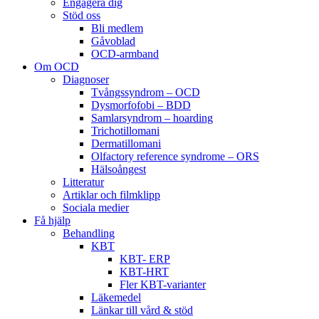
Engagera dig
Stöd oss
Bli medlem
Gåvoblad
OCD-armband
Om OCD
Diagnoser
Tvångssyndrom – OCD
Dysmorfofobi – BDD
Samlarsyndrom – hoarding
Trichotillomani
Dermatillomani
Olfactory reference syndrome – ORS
Hälsoångest
Litteratur
Artiklar och filmklipp
Sociala medier
Få hjälp
Behandling
KBT
KBT- ERP
KBT-HRT
Fler KBT-varianter
Läkemedel
Länkar till vård & stöd