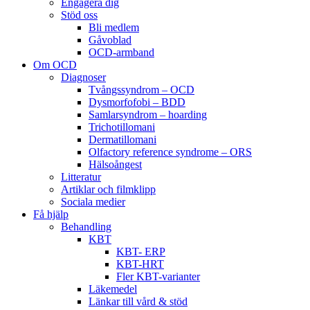
Engagera dig
Stöd oss
Bli medlem
Gåvoblad
OCD-armband
Om OCD
Diagnoser
Tvångssyndrom – OCD
Dysmorfofobi – BDD
Samlarsyndrom – hoarding
Trichotillomani
Dermatillomani
Olfactory reference syndrome – ORS
Hälsoångest
Litteratur
Artiklar och filmklipp
Sociala medier
Få hjälp
Behandling
KBT
KBT- ERP
KBT-HRT
Fler KBT-varianter
Läkemedel
Länkar till vård & stöd