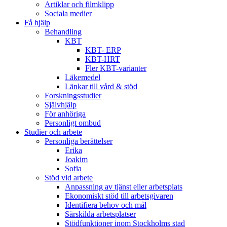
Artiklar och filmklipp
Sociala medier
Få hjälp
Behandling
KBT
KBT- ERP
KBT-HRT
Fler KBT-varianter
Läkemedel
Länkar till vård & stöd
Forskningsstudier
Självhjälp
För anhöriga
Personligt ombud
Studier och arbete
Personliga berättelser
Erika
Joakim
Sofia
Stöd vid arbete
Anpassning av tjänst eller arbetsplats
Ekonomiskt stöd till arbetsgivaren
Identifiera behov och mål
Särskilda arbetsplatser
Stödfunktioner inom Stockholms stad