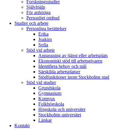
Forskningsstudier
Självhjälp
För anhöriga
Personligt ombud
Studier och arbete
Personliga berättelser
Erika
Joakim
Sofia
Stöd vid arbete
Anpassning av tjänst eller arbetsplats
Ekonomiskt stöd till arbetsgivaren
Identifiera behov och mål
Särskilda arbetsplatser
Stödfunktioner inom Stockholms stad
Stöd vid studier
Grundskola
Gymnasium
Komvux
Folkhögskola
Högskola och universitet
Stockholms universitet
Länkar
Kontakt