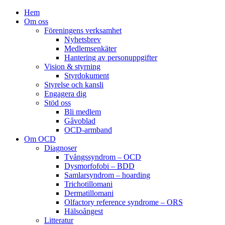
Hem
Om oss
Föreningens verksamhet
Nyhetsbrev
Medlemsenkäter
Hantering av personuppgifter
Vision & styrning
Styrdokument
Styrelse och kansli
Engagera dig
Stöd oss
Bli medlem
Gåvoblad
OCD-armband
Om OCD
Diagnoser
Tvångssyndrom – OCD
Dysmorfofobi – BDD
Samlarsyndrom – hoarding
Trichotillomani
Dermatillomani
Olfactory reference syndrome – ORS
Hälsoångest
Litteratur