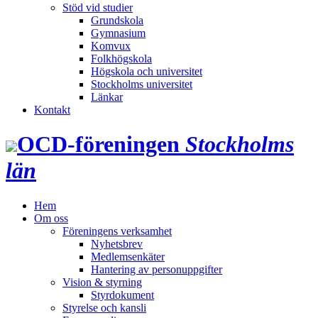
Stöd vid studier
Grundskola
Gymnasium
Komvux
Folkhögskola
Högskola och universitet
Stockholms universitet
Länkar
Kontakt
OCD‑föreningen
Stockholms
län
Hem
Om oss
Föreningens verksamhet
Nyhetsbrev
Medlemsenkäter
Hantering av personuppgifter
Vision & styrning
Styrdokument
Styrelse och kansli