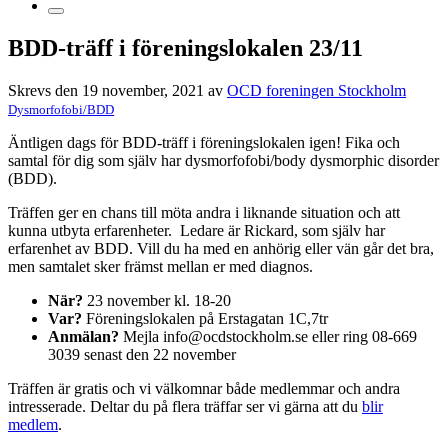
BDD-träff i föreningslokalen 23/11
Skrevs den 19 november, 2021 av
OCD foreningen Stockholm
Dysmorfofobi/BDD
Äntligen dags för BDD-träff i föreningslokalen igen! Fika och
samtal för dig som själv har dysmorfofobi/body dysmorphic disorder
(BDD).
Träffen ger en chans till möta andra i liknande situation och att
kunna utbyta erfarenheter. Ledare är Rickard, som själv har
erfarenhet av BDD. Vill du ha med en anhörig eller vän går det bra,
men samtalet sker främst mellan er med diagnos.
När?
23 november kl. 18-20
Var?
Föreningslokalen på Erstagatan 1C,7tr
Anmälan?
Mejla info@ocdstockholm.se eller ring 08-669
3039 senast den 22 november
Träffen är gratis och vi välkomnar både medlemmar och andra
intresserade. Deltar du på flera träffar ser vi gärna att du
blir
medlem
.