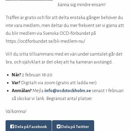
känna sig mindre ensam!
Träffen är gratis och för att delta enstaka gånger behöver du
inte vara medlem, men deltar du mer frekvent ser vi gärna att
du blir medlem via Svenska OCD-förbundet på
https://ocdforbundet.se/bli-medlem-nu/
Vill du sitta tillsammans med en vän under samtalet går det
bra, och självklart är det okej att ha kameran avstängd.
När?
2 februari 18-20
Var?
Digitalt via zoom (gratis att ladda ner)
Anmälan?
Mejla
info@ocdstockholm.se
senast 1 februari
så skickar vi länk. Begränsat antal platser.
Välkomna!
Dela på Facebook
Dela på Twitter