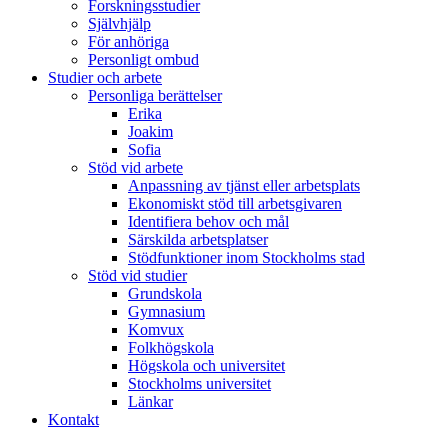
Forskningsstudier
Självhjälp
För anhöriga
Personligt ombud
Studier och arbete
Personliga berättelser
Erika
Joakim
Sofia
Stöd vid arbete
Anpassning av tjänst eller arbetsplats
Ekonomiskt stöd till arbetsgivaren
Identifiera behov och mål
Särskilda arbetsplatser
Stödfunktioner inom Stockholms stad
Stöd vid studier
Grundskola
Gymnasium
Komvux
Folkhögskola
Högskola och universitet
Stockholms universitet
Länkar
Kontakt