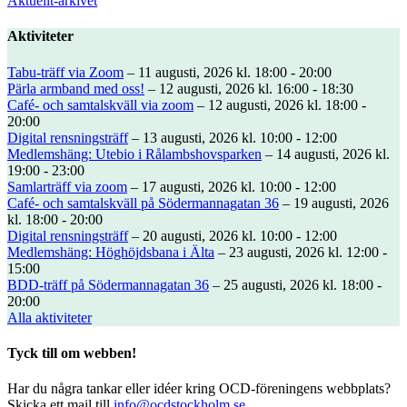
Aktuellt-arkivet
Aktiviteter
Tabu-träff via Zoom
– 11 augusti, 2026 kl. 18:00 - 20:00
Pärla armband med oss!
– 12 augusti, 2026 kl. 16:00 - 18:30
Café- och samtalskväll via zoom
– 12 augusti, 2026 kl. 18:00 -
20:00
Digital rensningsträff
– 13 augusti, 2026 kl. 10:00 - 12:00
Medlemshäng: Utebio i Rålambshovsparken
– 14 augusti, 2026 kl.
19:00 - 23:00
Samlarträff via zoom
– 17 augusti, 2026 kl. 10:00 - 12:00
Café- och samtalskväll på Södermannagatan 36
– 19 augusti, 2026
kl. 18:00 - 20:00
Digital rensningsträff
– 20 augusti, 2026 kl. 10:00 - 12:00
Medlemshäng: Höghöjdsbana i Älta
– 23 augusti, 2026 kl. 12:00 -
15:00
BDD-träff på Södermannagatan 36
– 25 augusti, 2026 kl. 18:00 -
20:00
Alla aktiviteter
Tyck till om webben!
Har du några tankar eller idéer kring OCD-föreningens webbplats?
Skicka ett mail till
info@ocdstockholm.se