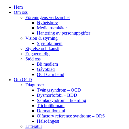
Hem
Om oss
Föreningens verksamhet
Nyhetsbrev
Medlemsenkäter
Hantering av personuppgifter
Vision & styrning
Styrdokument
Styrelse och kansli
Engagera dig
Stöd oss
Bli medlem
Gåvoblad
OCD-armband
Om OCD
Diagnoser
Tvångssyndrom – OCD
Dysmorfofobi – BDD
Samlarsyndrom – hoarding
Trichotillomani
Dermatillomani
Olfactory reference syndrome – ORS
Hälsoångest
Litteratur