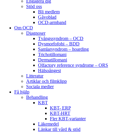
Engagera dig
Stöd oss
Bli medlem
Gåvoblad
OCD-armband
Om OCD
Diagnoser
Tvångssyndrom – OCD
Dysmorfofobi – BDD
Samlarsyndrom – hoarding
Trichotillomani
Dermatillomani
Olfactory reference syndrome – ORS
Hälsoångest
Litteratur
Artiklar och filmklipp
Sociala medier
Få hjälp
Behandling
KBT
KBT- ERP
KBT-HRT
Fler KBT-varianter
Läkemedel
Länkar till vård & stöd