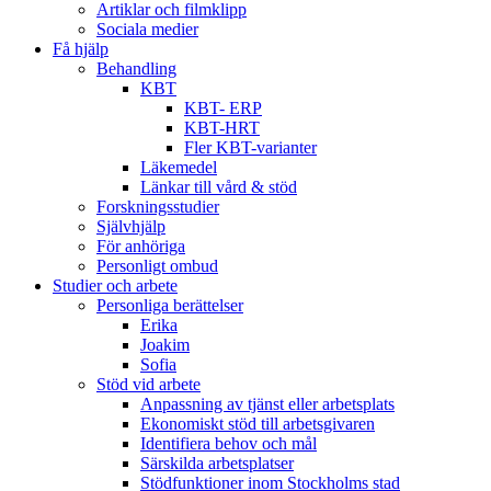
Artiklar och filmklipp
Sociala medier
Få hjälp
Behandling
KBT
KBT- ERP
KBT-HRT
Fler KBT-varianter
Läkemedel
Länkar till vård & stöd
Forskningsstudier
Självhjälp
För anhöriga
Personligt ombud
Studier och arbete
Personliga berättelser
Erika
Joakim
Sofia
Stöd vid arbete
Anpassning av tjänst eller arbetsplats
Ekonomiskt stöd till arbetsgivaren
Identifiera behov och mål
Särskilda arbetsplatser
Stödfunktioner inom Stockholms stad