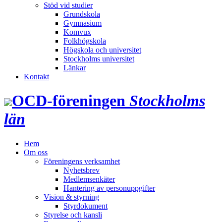
Stöd vid studier
Grundskola
Gymnasium
Komvux
Folkhögskola
Högskola och universitet
Stockholms universitet
Länkar
Kontakt
OCD‑föreningen
Stockholms
län
Hem
Om oss
Föreningens verksamhet
Nyhetsbrev
Medlemsenkäter
Hantering av personuppgifter
Vision & styrning
Styrdokument
Styrelse och kansli