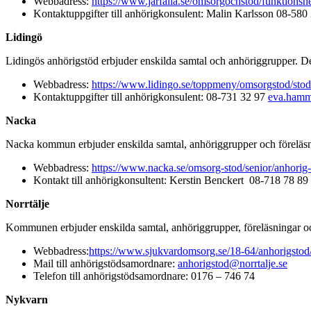
Webbadress:
https://www.jarfalla.se/omsorgochstod/funktions
Kontaktuppgifter till anhörigkonsulent: Malin Karlsson 08-580
Lidingö
Lidingös anhörigstöd erbjuder enskilda samtal och anhöriggrupper. De e
Webbadress:
https://www.lidingo.se/toppmeny/omsorgstod/sto
Kontaktuppgifter till anhörigkonsulent: 08-731 32 97
eva.hamm
Nacka
Nacka kommun erbjuder enskilda samtal, anhöriggrupper och föreläsnin
Webbadress:
https://www.nacka.se/omsorg-stod/senior/anhorig-
Kontakt till anhörigkonsultent:
Kerstin Benckert
0
8-718 78 89
Norrtälje
Kommunen erbjuder enskilda samtal, anhöriggrupper, föreläsningar o
Webbadress:
https://www.sjukvardomsorg.se/18-64/anhorigstod/
Mail till anhörigstödsamordnare:
anhorigstod@norrtalje.se
Telefon till anhörigstödsamordnare: 0176 – 746 74
Nykvarn