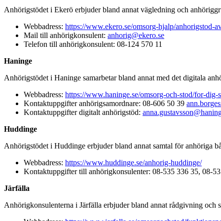
Anhörigstödet i Ekerö erbjuder bland annat vägledning och anhöriggru
Webbadress:
https://www.ekero.se/omsorg-hjalp/anhorigstod-av
Mail till anhörigkonsulent:
anhorig@ekero.se
Telefon till anhörigkonsulent: 08-124 570 11
Haninge
Anhörigstödet i Haninge samarbetar bland annat med det digitala anhör
Webbadress:
https://www.haninge.se/omsorg-och-stod/for-dig-
Kontaktuppgifter anhörigsamordnare: 08-606 50 39
ann.borge
Kontaktuppgifter digitalt anhörigstöd:
anna.gustavsson@haning
Huddinge
Anhörigstödet i Huddinge erbjuder bland annat samtal för anhöriga båd
Webbadress:
https://www.huddinge.se/anhorig-huddinge/
Kontaktuppgifter till anhörigkonsulenter: 08-535 336 35, 08-5
Järfälla
Anhörigkonsulenterna i Järfälla erbjuder bland annat rådgivning och st