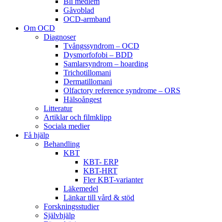
Bli medlem
Gåvoblad
OCD-armband
Om OCD
Diagnoser
Tvångssyndrom – OCD
Dysmorfofobi – BDD
Samlarsyndrom – hoarding
Trichotillomani
Dermatillomani
Olfactory reference syndrome – ORS
Hälsoångest
Litteratur
Artiklar och filmklipp
Sociala medier
Få hjälp
Behandling
KBT
KBT- ERP
KBT-HRT
Fler KBT-varianter
Läkemedel
Länkar till vård & stöd
Forskningsstudier
Självhjälp