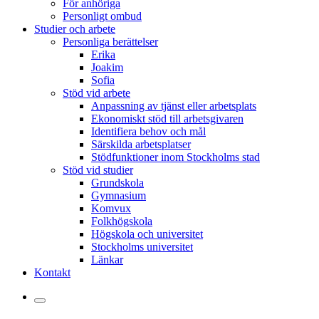
För anhöriga
Personligt ombud
Studier och arbete
Personliga berättelser
Erika
Joakim
Sofia
Stöd vid arbete
Anpassning av tjänst eller arbetsplats
Ekonomiskt stöd till arbetsgivaren
Identifiera behov och mål
Särskilda arbetsplatser
Stödfunktioner inom Stockholms stad
Stöd vid studier
Grundskola
Gymnasium
Komvux
Folkhögskola
Högskola och universitet
Stockholms universitet
Länkar
Kontakt