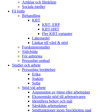
Artiklar och filmklipp
Sociala medier
Få hjälp
Behandling
KBT
KBT- ERP
KBT-HRT
Fler KBT-varianter
Läkemedel
Länkar till vård & stöd
Forskningsstudier
Självhjälp
För anhöriga
Personligt ombud
Studier och arbete
Personliga berättelser
Erika
Joakim
Sofia
Stöd vid arbete
Anpassning av tjänst eller arbetsplats
Ekonomiskt stöd till arbetsgivaren
Identifiera behov och mål
Särskilda arbetsplatser
Stödfunktioner inom Stockholms stad