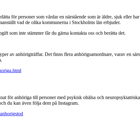
derlätta för personer som vårdar en närstående som är äldre, sjuk eller 
mmanställt vad de olika kommunerna i Stockholms län erbjuder.
ift som inte stämmer får du gärna kontakta oss och berätta det.
yper av anhörigträffar. Det finns flera anhörigsamordnare, varav en särs
a.
horiga.html
nat för anhöriga till personer med psykisk ohälsa och neuropsykiatrisk
t, och du kan även följa dem på Instagram.
/anhorigstod