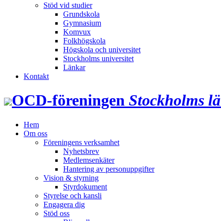
Stöd vid studier
Grundskola
Gymnasium
Komvux
Folkhögskola
Högskola och universitet
Stockholms universitet
Länkar
Kontakt
OCD‑föreningen
Stockholms l
Hem
Om oss
Föreningens verksamhet
Nyhetsbrev
Medlemsenkäter
Hantering av personuppgifter
Vision & styrning
Styrdokument
Styrelse och kansli
Engagera dig
Stöd oss