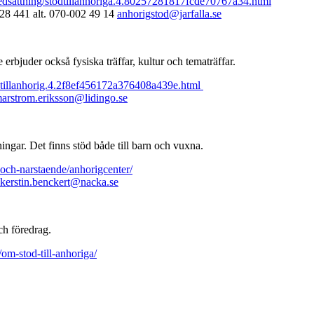
nedsattning/stodtillanhoriga.4.80257281817fcde70767a34.html
 28 441 alt. 070-002 49 14
anhorigstod@jarfalla.se
rbjuder också fysiska träffar, kultur och tematräffar.
dtillanhorig.4.2f8ef456172a376408a439e.html
arstrom.eriksson@lidingo.se
gar. Det finns stöd både till barn och vuxna.
och-narstaende/anhorigcenter/
kerstin.benckert@nacka.se
ch föredrag.
om-stod-till-anhoriga/