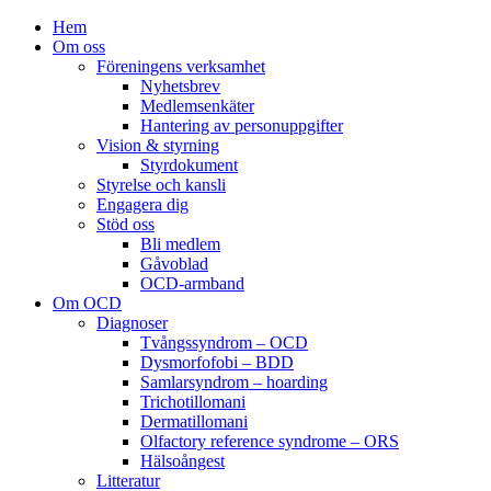
Hem
Om oss
Föreningens verksamhet
Nyhetsbrev
Medlemsenkäter
Hantering av personuppgifter
Vision & styrning
Styrdokument
Styrelse och kansli
Engagera dig
Stöd oss
Bli medlem
Gåvoblad
OCD-armband
Om OCD
Diagnoser
Tvångssyndrom – OCD
Dysmorfofobi – BDD
Samlarsyndrom – hoarding
Trichotillomani
Dermatillomani
Olfactory reference syndrome – ORS
Hälsoångest
Litteratur