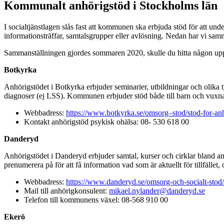
Kommunalt anhörigstöd i Stockholms län
I socialtjänstlagen slås fast att kommunen ska erbjuda stöd för att un
informationsträffar, samtalsgrupper eller avlösning. Nedan har vi sa
Sammanställningen gjordes sommaren 2020, skulle du hitta någon uppg
Botkyrka
Anhörigstödet i Botkyrka erbjuder seminarier, utbildningar och olika t
diagnoser (ej LSS). Kommunen erbjuder stöd både till barn och vuxn
Webbadress:
https://www.botkyrka.se/omsorg–stod/stod-for-an
Kontakt anhörigstöd psykisk ohälsa: 08- 530 618 00
Danderyd
Anhörigstödet i Danderyd erbjuder samtal, kurser och cirklar bland an
prenumerera på för att få information vad som är aktuellt för tillfälle
Webbadress:
https://www.danderyd.se/omsorg-och-socialt-stod
Mail till anhörigkonsulent:
mikael.nylander@danderyd.se
Telefon till kommunens växel: 08-568 910 00
Ekerö