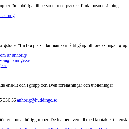
pper för anhöriga till personer med psykisk funktionsnedsättning.
lastning
igstödet ”En bra plats” där man kan få tillgång till föreläsningar, gru
som-ar-anhorig/
sson@haninge.se
e.se
e enskilt och i grupp och även föreläsningar och utbildningar.
35 336 36
anhorig@huddinge.se
öd genom anhöriggrupper. De hjälper även till med kontakter till enskil