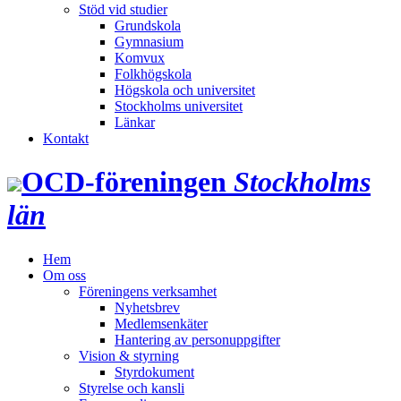
Stöd vid studier
Grundskola
Gymnasium
Komvux
Folkhögskola
Högskola och universitet
Stockholms universitet
Länkar
Kontakt
OCD‑föreningen
Stockholms
län
Hem
Om oss
Föreningens verksamhet
Nyhetsbrev
Medlemsenkäter
Hantering av personuppgifter
Vision & styrning
Styrdokument
Styrelse och kansli