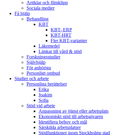
Artiklar och filmklipp
Sociala medier
Få hjälp
Behandling
KBT
KBT- ERP
KBT-HRT
Fler KBT-varianter
Läkemedel
Länkar till vård & stöd
Forskningsstudier
Självhjälp
För anhöriga
Personligt ombud
Studier och arbete
Personliga berättelser
Erika
Joakim
Sofia
Stöd vid arbete
Anpassning av tjänst eller arbetsplats
Ekonomiskt stöd till arbetsgivaren
Identifiera behov och mål
Särskilda arbetsplatser
Stödfunktioner inom Stockholms stad