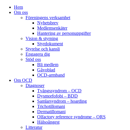
Hem
Om oss
Föreningens verksamhet
Nyhetsbrev
Medlemsenkäter
Hantering av personuppgifter
Vision & styrning
Styrdokument
Styrelse och kansli
Engagera dig
Stöd oss
Bli medlem
Gåvoblad
OCD-armband
Om OCD
Diagnoser
Tvångssyndrom – OCD
Dysmorfofobi – BDD
Samlarsyndrom – hoarding
Trichotillomani
Dermatillomani
Olfactory reference syndrome – ORS
Hälsoångest
Litteratur