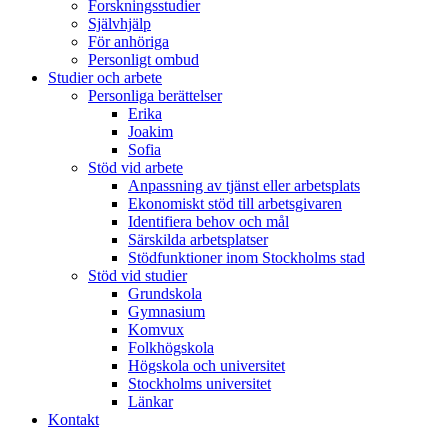
Forskningsstudier
Självhjälp
För anhöriga
Personligt ombud
Studier och arbete
Personliga berättelser
Erika
Joakim
Sofia
Stöd vid arbete
Anpassning av tjänst eller arbetsplats
Ekonomiskt stöd till arbetsgivaren
Identifiera behov och mål
Särskilda arbetsplatser
Stödfunktioner inom Stockholms stad
Stöd vid studier
Grundskola
Gymnasium
Komvux
Folkhögskola
Högskola och universitet
Stockholms universitet
Länkar
Kontakt