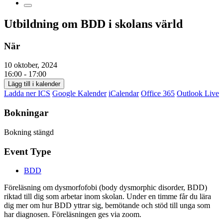
Utbildning om BDD i skolans värld
När
10 oktober, 2024
16:00 - 17:00
Lägg till i kalender
Ladda ner ICS
Google Kalender
iCalendar
Office 365
Outlook Live
Bokningar
Bokning stängd
Event Type
BDD
Föreläsning om dysmorfofobi (body dysmorphic disorder, BDD)
riktad till dig som arbetar inom skolan. Under en timme får du lära
dig mer om hur BDD yttrar sig, bemötande och stöd till unga som
har diagnosen. Föreläsningen ges via zoom.