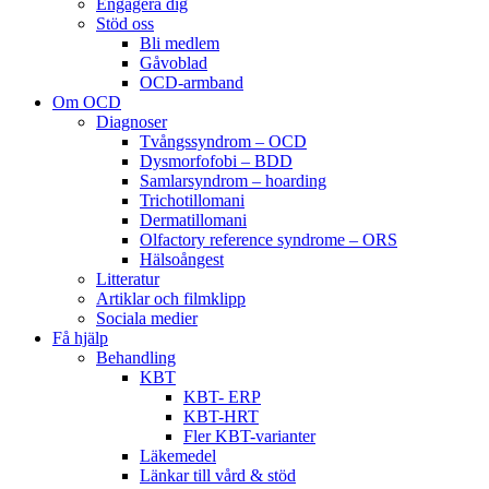
Engagera dig
Stöd oss
Bli medlem
Gåvoblad
OCD-armband
Om OCD
Diagnoser
Tvångssyndrom – OCD
Dysmorfofobi – BDD
Samlarsyndrom – hoarding
Trichotillomani
Dermatillomani
Olfactory reference syndrome – ORS
Hälsoångest
Litteratur
Artiklar och filmklipp
Sociala medier
Få hjälp
Behandling
KBT
KBT- ERP
KBT-HRT
Fler KBT-varianter
Läkemedel
Länkar till vård & stöd