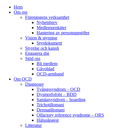
Hem
Om oss
Föreningens verksamhet
Nyhetsbrev
Medlemsenkäter
Hantering av personuppgifter
Vision & styrning
Styrdokument
Styrelse och kansli
Engagera dig
Stöd oss
Bli medlem
Gåvoblad
OCD-armband
Om OCD
Diagnoser
Tvångssyndrom – OCD
Dysmorfofobi – BDD
Samlarsyndrom – hoarding
Trichotillomani
Dermatillomani
Olfactory reference syndrome – ORS
Hälsoångest
Litteratur