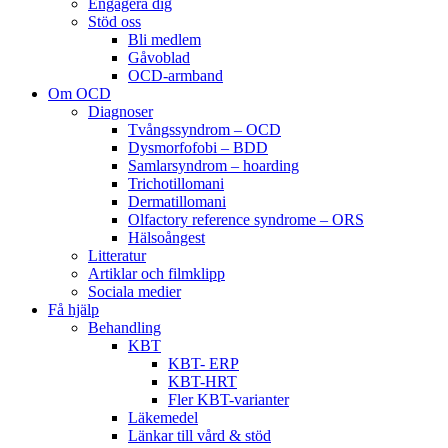
Engagera dig
Stöd oss
Bli medlem
Gåvoblad
OCD-armband
Om OCD
Diagnoser
Tvångssyndrom – OCD
Dysmorfofobi – BDD
Samlarsyndrom – hoarding
Trichotillomani
Dermatillomani
Olfactory reference syndrome – ORS
Hälsoångest
Litteratur
Artiklar och filmklipp
Sociala medier
Få hjälp
Behandling
KBT
KBT- ERP
KBT-HRT
Fler KBT-varianter
Läkemedel
Länkar till vård & stöd