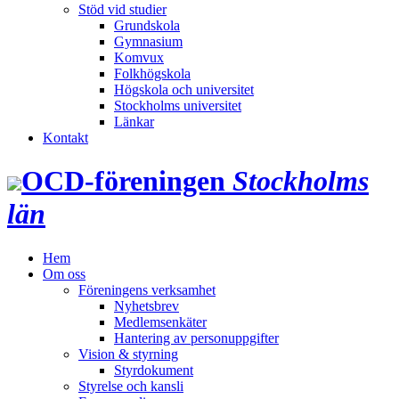
Stöd vid studier
Grundskola
Gymnasium
Komvux
Folkhögskola
Högskola och universitet
Stockholms universitet
Länkar
Kontakt
OCD‑föreningen
Stockholms
län
Hem
Om oss
Föreningens verksamhet
Nyhetsbrev
Medlemsenkäter
Hantering av personuppgifter
Vision & styrning
Styrdokument
Styrelse och kansli