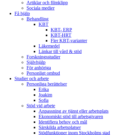
Artiklar och filmklipp
Sociala medier
Få hjälp
Behandling
KBT
KBT- ERP
KBT-HRT
Fler KBT-varianter
Läkemedel
Länkar till vård & stöd
Forskningsstudier
Självhjälp
För anhöriga
Personligt ombud
Studier och arbete
Personliga berättelser
Erika
Joakim
Sofia
Stöd vid arbete
Anpassning av tjänst eller arbetsplats
Ekonomiskt stöd till arbetsgivaren
Identifiera behov och mål
Särskilda arbetsplatser
Stödfunktioner inom Stockholms stad