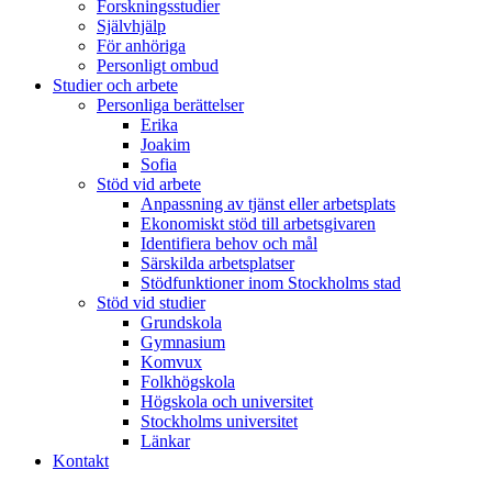
Forskningsstudier
Självhjälp
För anhöriga
Personligt ombud
Studier och arbete
Personliga berättelser
Erika
Joakim
Sofia
Stöd vid arbete
Anpassning av tjänst eller arbetsplats
Ekonomiskt stöd till arbetsgivaren
Identifiera behov och mål
Särskilda arbetsplatser
Stödfunktioner inom Stockholms stad
Stöd vid studier
Grundskola
Gymnasium
Komvux
Folkhögskola
Högskola och universitet
Stockholms universitet
Länkar
Kontakt